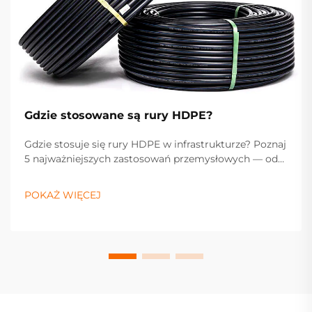
Gdzie stosowane są rury HDPE?
Gdzie stosuje się rury HDPE w infrastrukturze? Poznaj
5 najważniejszych zastosowań przemysłowych — od
zaopatrzenia w wodę i przesyłu gazu po kanalizację,
drenaż i rolnictwo. Zoptymalizuj teraz specyfikację
POKAŻ WIĘCEJ
swojego projektu.