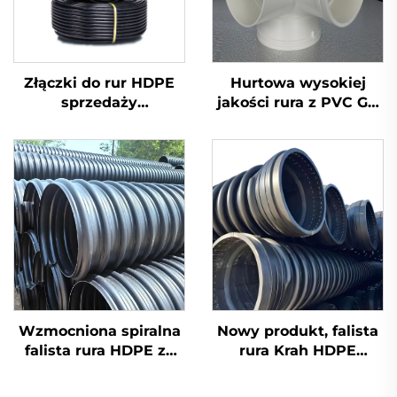
Złączki do rur HDPE
Hurtowa wysokiej
sprzedaży
jakości rura z PVC GB
bezpośrednia z
110 mm odpływowa
fabryki, łuk spawany
krzyżowa z tworzywa
czołowo
sztucznego UPVC
kształtki 3D
czterokierunkowe
Wzmocniona spiralna
Nowy produkt, falista
falista rura HDPE ze
rura Krah HDPE
stalową taśmą Sn8
Sn10/12,5, plastikowe
Sn10 Sn12,5 do drenażu
rury HDPE Carat