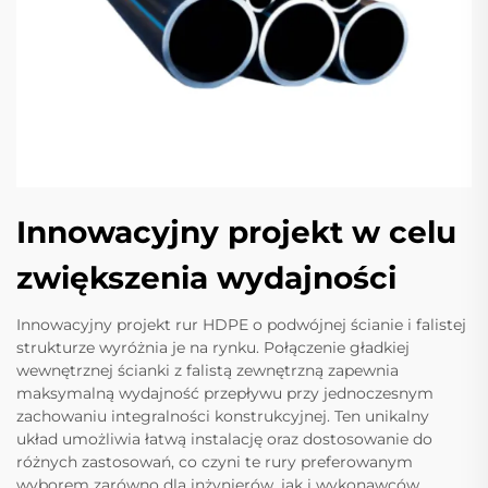
Innowacyjny projekt w celu
zwiększenia wydajności
Innowacyjny projekt rur HDPE o podwójnej ścianie i falistej
strukturze wyróżnia je na rynku. Połączenie gładkiej
wewnętrznej ścianki z falistą zewnętrzną zapewnia
maksymalną wydajność przepływu przy jednoczesnym
zachowaniu integralności konstrukcyjnej. Ten unikalny
układ umożliwia łatwą instalację oraz dostosowanie do
różnych zastosowań, co czyni te rury preferowanym
wyborem zarówno dla inżynierów, jak i wykonawców.