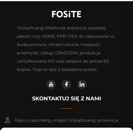
Shijiazhuang Shentong dostarcza wysokiej
jakości rury HDPE, PPR i PEX do zastosowań w
budownictwie, infrastrukturze miejskiej i
przemyśle. Usługi OEM/ODM, produkcja
certyfikowana ISO oraz eksport do ponad 60
krajów. Poproś dziś o bezpłatne próbki.
SKONTAKTUJ SIĘ Z NAMI
Rejon Luancheng, miasto Shijiazhuang, prowincja
Hebei.