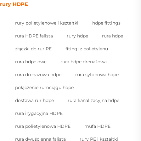
rury HDPE
rury polietylenowe i kształtki
hdpe fittings
rura HDPE falista
rury hdpe
rura hdpe
złączki do rur PE
fitingi z polietylenu
rura hdpe dwc
rura hdpe drenażowa
rura drenażowa hdpe
rura syfonowa hdpe
połączenie rurociągu hdpe
dostawa rur hdpe
rura kanalizacyjna hdpe
rura irygacyjna HDPE
rura polietylenowa HDPE
mufa HDPE
rura dwuścienna falista
rury PE i kształtki