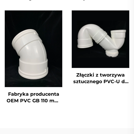
rur odpływowych,
tworzywa sztucznego
podwójne gniazdo
PVC GB 110 mm,
krzyżowe złączki
UPVC do
odprowadzania
ścieków, nakrętka
końcowa 50 mm 200
mm 2 cali
Złączki z tworzywa
sztucznego PVC-U do
rur odpływowych,
Fabryka producenta
pojedyncze gniazdo z
OEM PVC GB 110 mm,
syfonem OEM
trójnik w kształcie
szyjki butelki do
odprowadzania
ścieków UPVC, łuk 45
stopni