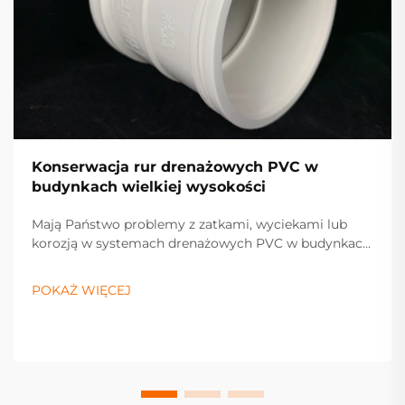
Konserwacja rur drenażowych PVC w
budynkach wielkiej wysokości
Mają Państwo problemy z zatkami, wyciekami lub
korozją w systemach drenażowych PVC w budynkach
wysokich? Poznaj sprawdzone strategie konserwacji,
które wydłużają żywotność rur, zapobiegają
POKAŻ WIĘCEJ
uszkodzeniom wodnym i zwiększają wartość
nieruchomości. Uzyskaj praktyczne wskazówki już
teraz.