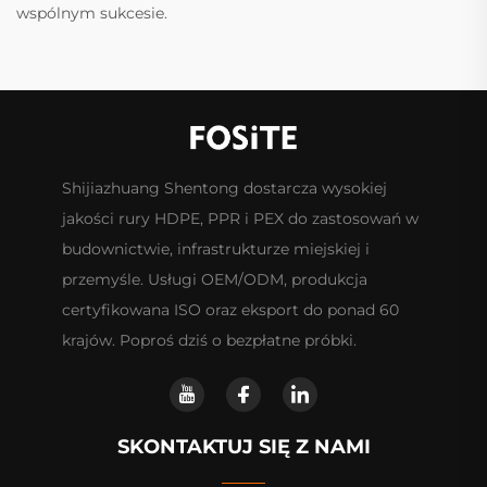
wspólnym sukcesie.
Shijiazhuang Shentong dostarcza wysokiej
jakości rury HDPE, PPR i PEX do zastosowań w
budownictwie, infrastrukturze miejskiej i
przemyśle. Usługi OEM/ODM, produkcja
certyfikowana ISO oraz eksport do ponad 60
krajów. Poproś dziś o bezpłatne próbki.
SKONTAKTUJ SIĘ Z NAMI