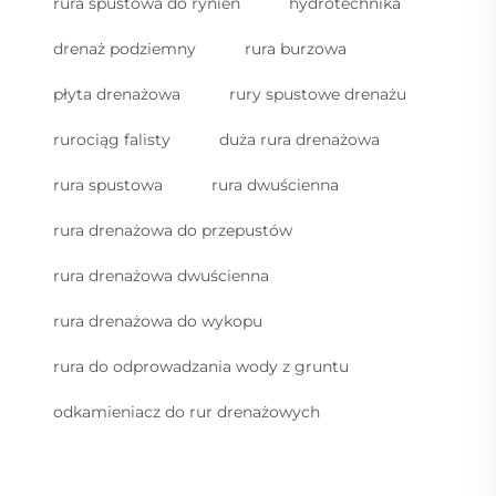
rura spustowa do rynien
hydrotechnika
drenaż podziemny
rura burzowa
płyta drenażowa
rury spustowe drenażu
rurociąg falisty
duża rura drenażowa
rura spustowa
rura dwuścienna
rura drenażowa do przepustów
rura drenażowa dwuścienna
rura drenażowa do wykopu
rura do odprowadzania wody z gruntu
odkamieniacz do rur drenażowych