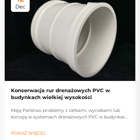
Dec
Konserwacja rur drenażowych PVC w
budynkach wielkiej wysokości
Mają Państwo problemy z zatkami, wyciekami lub
korozją w systemach drenażowych PVC w budynkach
wysokich? Poznaj sprawdzone strategie konserwacji,
które wydłużają żywotność rur, zapobiegają
POKAŻ WIĘCEJ
uszkodzeniom wodnym i zwiększają wartość