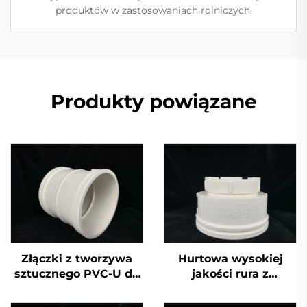
produktów w zastosowaniach rolniczych.
Produkty powiązane
Złączki z tworzywa
Hurtowa wysokiej
sztucznego PVC-U do
jakości rura z
rur odpływowych,
tworzywa sztucznego
podwójne gniazdo
PVC GB 110 mm,