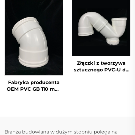
krzyżowe złączki
UPVC do
odprowadzania
ścieków, nakrętka
końcowa 50 mm 200
mm 2 cali
Złączki z tworzywa
sztucznego PVC-U do
rur odpływowych,
Fabryka producenta
pojedyncze gniazdo z
OEM PVC GB 110 mm,
syfonem OEM
trójnik w kształcie
szyjki butelki do
odprowadzania
ścieków UPVC, łuk 45
stopni
Branża budowlana w dużym stopniu polega na