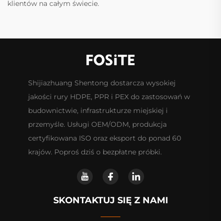
klientów na całym świecie.
Shijiazhuang Shentong dostarcza wysokiej
jakości rury HDPE, PPR i PEX do zastosowań w
budownictwie, infrastrukturze miejskiej i
przemyśle. Usługi OEM/ODM, produkcja
certyfikowana ISO oraz eksport do ponad 60
krajów. Poproś dziś o bezpłatne próbki.
SKONTAKTUJ SIĘ Z NAMI