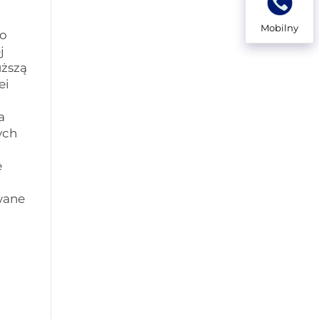
Mobilny
go
j
uższą
ei
a
ych
e
wane