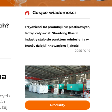
Gorące wiadomości
ch?
Trzydzieści lat produkcji rur plastikowych,
łącząc cały świat: Shentong Plastic
Industry stało się punktem odniesienia w
branży dzięki innowacjom i jakości
2025-10-19
na
ących
ć i
Produkty
użej