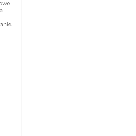
zowe
a
anie.