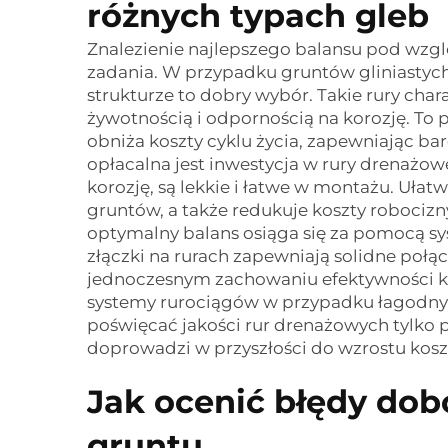
różnych typach gleb
Znalezienie najlepszego balansu pod wzg
zadania. W przypadku gruntów gliniastych 
strukturze to dobry wybór. Takie rury char
żywotnością i odpornością na korozję. To 
obniża koszty cyklu życia, zapewniając ba
opłacalna jest inwestycja w rury drenażo
korozję, są lekkie i łatwe w montażu. Uła
gruntów, a także redukuje koszty robocizny
optymalny balans osiąga się za pomocą 
złączki na rurach zapewniają solidne połą
jednoczesnym zachowaniu efektywności k
systemy rurociągów w przypadku łagodnyc
poświęcać jakości rur drenażowych tylko 
doprowadzi w przyszłości do wzrostu kosz
Jak ocenić błędy dob
gruntu