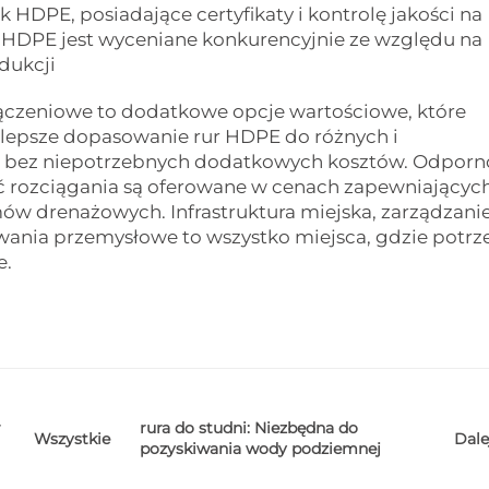
k HDPE, posiadające certyfikaty i kontrolę jakości na
. HDPE jest wyceniane konkurencyjnie ze względu na
dukcji
ączeniowe to dodatkowe opcje wartościowe, które
jlepsze dopasowanie rur HDPE do różnych i
bez niepotrzebnych dodatkowych kosztów. Odporn
ość rozciągania są oferowane w cenach zapewniającyc
mów drenażowych. Infrastruktura miejska, zarządzani
wania przemysłowe to wszystko miejsca, gdzie potr
e.
r
rura do studni: Niezbędna do
Dale
Wszystkie
pozyskiwania wody podziemnej