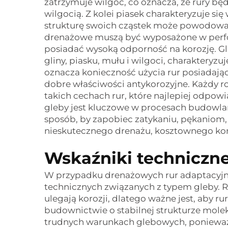
zatrzymuje wilgoć, co oznacza, że rury b
wilgocią. Z kolei piasek charakteryzuje si
strukturę swoich cząstek może powodować
drenażowe muszą być wyposażone w perfo
posiadać wysoką odporność na korozję. Gl
gliny, piasku, mułu i wilgoci, charakteryz
oznacza konieczność użycia rur posiadają
dobre właściwości antykorozyjne. Każdy ro
takich cechach rur, które najlepiej odpo
gleby jest kluczowe w procesach budowla
sposób, by zapobiec zatykaniu, pękaniom, 
nieskutecznego drenażu, kosztownego kon
Wskaźniki techniczne
W przypadku drenażowych rur adaptacyjn
technicznych związanych z typem gleby. 
ulegają korozji, dlatego ważne jest, aby 
budownictwie o stabilnej strukturze moleku
trudnych warunkach glebowych, ponieważ 