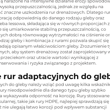
ędą narażone na intensywne działanie erozji spowodo
ę wysoką przepuszczalnością, jednak ze względu na
 znaczne uszkodzenia rur drenażowych. Dlatego ru
rację odpowiednią do danego rodzaju gleby oraz
eba lessowa, składająca się w równych proporcjach z
uje się umiarkowanie stabilną przepuszczalnością, co
cych dobrą równowagę wytrzymałości na ciśnienie or
dzaj gleby i kombinacja z rurami pozwala skupić się
wiadają opisanym właściwościom gleby. Zrozumienie 
nych, aby system drenażowy został zaprojektowany w
przeciekom oraz utracie wartości wynikającej z
serwowania i ryzyka związanego z projektem.
 rur adaptacyjnych do gle
ych do gleby należy wziąć pod uwagę kilka wskaźni
Rury nieodpowiednie dla danego typu gleby szybko
rura wykazywała odporność na korozję. Rury stosowane
larnej, takie jak rury HDPE, najlepiej sprawdzają się
nie ulegają łatwo korozji pod wpływem substancji