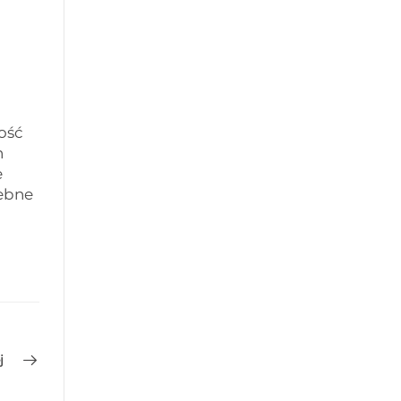
ość
h
e
zebne
j