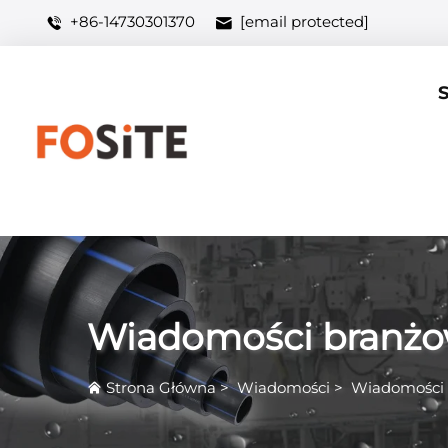
+86-14730301370
[email protected]
Wiadomości branż
Strona Główna
>
Wiadomości
>
Wiadomości