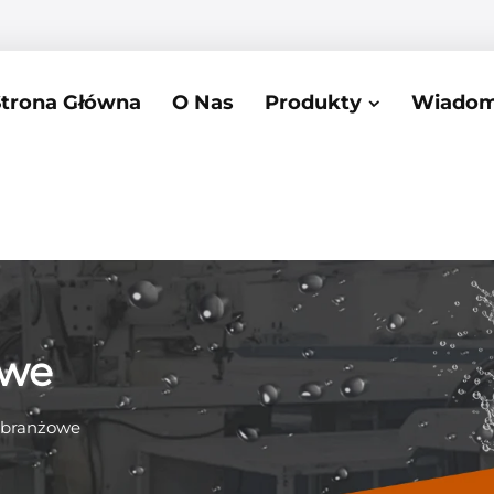
Strona Główna
O Nas
Produkty
Wiadom
owe
 branżowe