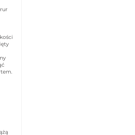
rur
kości
ięty
any
ąć
rtem.
iążą