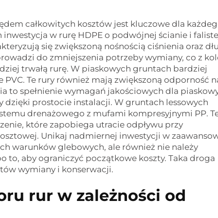
lędem całkowitych kosztów jest kluczowe dla każde
inwestycja w rurę HDPE o podwójnej ścianie i faliste
akteryzują się zwiększoną nośnością ciśnienia oraz dł
prowadzi do zmniejszenia potrzeby wymiany, co z kol
rdziej trwałą rurę. W piaskowych gruntach bardziej
we PVC. Te rury również mają zwiększoną odporność n
twia to spełnienie wymagań jakościowych dla piaskow
 dzięki prostocie instalacji. W gruntach lessowych
systemu drenażowego z mufami kompresyjnymi PP. T
czenie, które zapobiega utracie odpływu przy
osztowej. Unikaj nadmiernej inwestycji w zaawanso
h warunków glebowych, ale również nie należy
po to, aby ograniczyć początkowe koszty. Taka droga
tów wymiany i konserwacji.
oru rur w zależności od