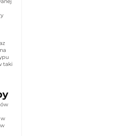
wanej
ry
az
 na
typu
 taki
by
ków
 w
 w