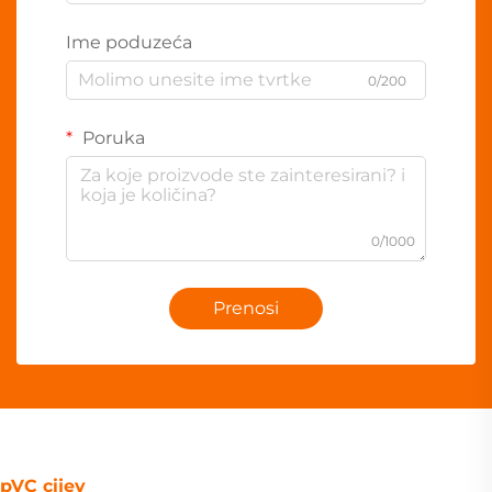
Ime poduzeća
0/200
Poruka
0/1000
Prenosi
pVC cijev