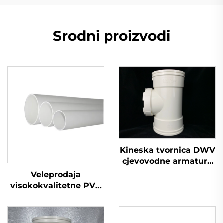
Srodni proizvodi
Kineska tvornica DWV
cjevovodne armature
otvor za inspekciju
Veleprodaja
armatura OEM PVC
visokokvalitetne PVC
UPVC cjevovodna
GB 110 mm odvodne
armatura
plastične cijevi UPVC