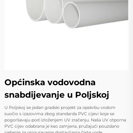
Općinska vodovodna
snabdijevanje u Poljskoj
U Poljskoj se jedan gradski projekt za opskrbu vodom
suočio s izazovima zbog standarda PVC cijevi koje se
pogoršavaju pod izloženjem UV zračenju. Naša UV otporna
PVC cijev odabrana je kao zamjena, pružajući pouzdano
rješenje za osiguravanje dostavljanja čiste vode