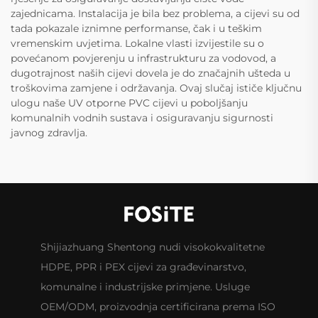
zajednicama. Instalacija je bila bez problema, a cijevi su od
tada pokazale iznimne performanse, čak i u teškim
vremenskim uvjetima. Lokalne vlasti izvijestile su o
povećanom povjerenju u infrastrukturu za vodovod, a
dugotrajnost naših cijevi dovela je do značajnih ušteda u
troškovima zamjene i održavanja. Ovaj slučaj ističe ključnu
ulogu naše UV otporne PVC cijevi u poboljšanju
komunalnih vodnih sustava i osiguravanju sigurnosti
javnog zdravlja.
Shijiazhuang Shentong nudi visokokvalitetne
HDPE, PPR i PEX cijevi za građevinarstvo,
komunalne i industrijske primjene. Usluge
OEM/ODM, proizvodnja certificirana prema ISO