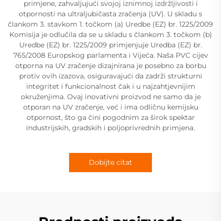
primjene, zahvaljujući svojoj iznimnoj izdržljivosti i
otpornosti na ultraljubičasta zračenja (UV). U skladu s
člankom 3. stavkom 1. točkom (a) Uredbe (EZ) br. 1225/2009
Komisija je odlučila da se u skladu s člankom 3. točkom (b)
Uredbe (EZ) br. 1225/2009 primjenjuje Uredba (EZ) br.
765/2008 Europskog parlamenta i Vijeća. Naša PVC cijev
otporna na UV zračenje dizajnirana je posebno za borbu
protiv ovih izazova, osiguravajući da zadrži strukturni
integritet i funkcionalnost čak i u najzahtjevnijim
okruženjima. Ovaj inovativni proizvod ne samo da je
otporan na UV zračenje, već i ima odličnu kemijsku
otpornost, što ga čini pogodnim za širok spektar
industrijskih, gradskih i poljoprivrednih primjena.
Dobijte citat