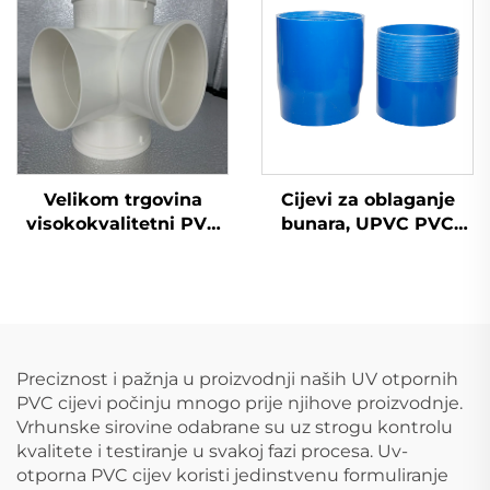
Velikom trgovina
Cijevi za oblaganje
visokokvalitetni PVC
bunara, UPVC PVC
GB 110 mm odvodni
cijevi, dobavljač cijena,
plastični križni spojnik
cijevi za oblaganje
UPVC cjevovodna
bunara i vode, inči i
armatura 3D
perforirane s navojem,
četverosmjerna
duboke UPVC cijevi,
plastični proizvodi
Preciznost i pažnja u proizvodnji naših UV otpornih
PVC cijevi počinju mnogo prije njihove proizvodnje.
Vrhunske sirovine odabrane su uz strogu kontrolu
kvalitete i testiranje u svakoj fazi procesa. Uv-
otporna PVC cijev koristi jedinstvenu formuliranje