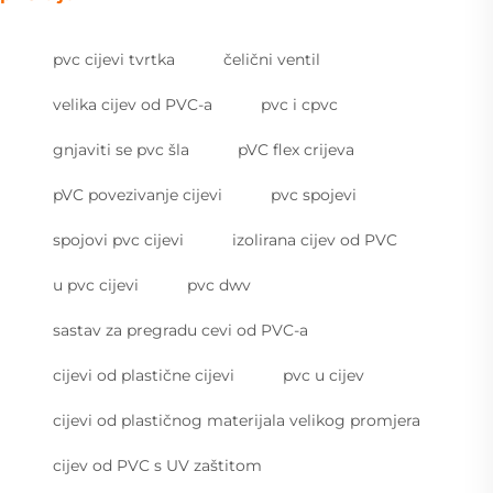
pvc cijevi tvrtka
čelični ventil
velika cijev od PVC-a
pvc i cpvc
gnjaviti se pvc šla
pVC flex crijeva
pVC povezivanje cijevi
pvc spojevi
spojovi pvc cijevi
izolirana cijev od PVC
u pvc cijevi
pvc dwv
sastav za pregradu cevi od PVC-a
cijevi od plastične cijevi
pvc u cijev
cijevi od plastičnog materijala velikog promjera
cijev od PVC s UV zaštitom