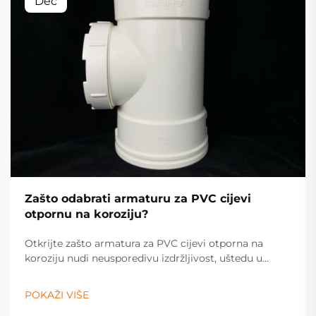
Dec
Zašto odabrati armaturu za PVC cijevi
otpornu na koroziju?
Otkrijte zašto armatura za PVC cijevi otporna na
koroziju nudi neusporedivu izdržljivost, uštedu u
troškovima i učinkovitost za industrijske i stambene
sustave. Saznajte više već sada.
POKAŽI VIŠE