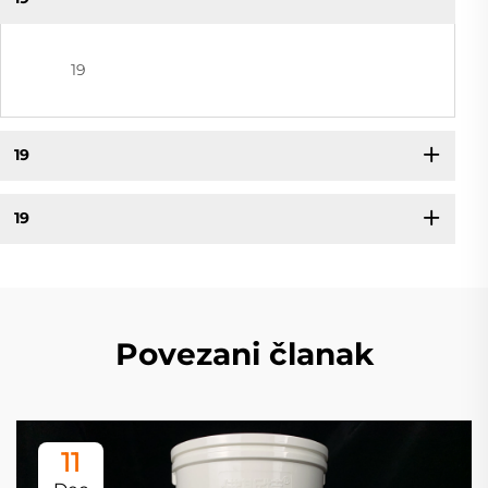
19
19
19
Povezani članak
11