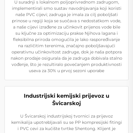
U suradnji s lokalnom poljoprivrednom zadrugom,
implementirali smo sustav navodnjavanja koji koristi
naše PVC cijevi; zadruga je imala za cilj poboljšati
prinose u regiji koja se suočava s nedostatkom vode,
a naše cijevi izrađene za učinkovit prijenos vode bile
su ključne za optimizaciju prakse Njihova lagana i
fleksibilna priroda omogućila je lako raspoređivanje
na različitim terenima, značajno poboljšavajući
operativnu učinkovitost zadruge, dok je naša potpora
nakon prodaje osigurala da je zadruga dobivala stalno
vođenje, što je rezultiralo povećanjem produktivnosti
useva za 30% u prvoj sezoni uporabe
Industrijski kemijski prijevoz u
Švicarskoj
U Švicarskoj industrijskoj tvornici za prijevoz
kemikalija upotrebljavali su se PP kompresijski fitingi
i PVC cevi za kućište tvrtke Shentong. Klijent je