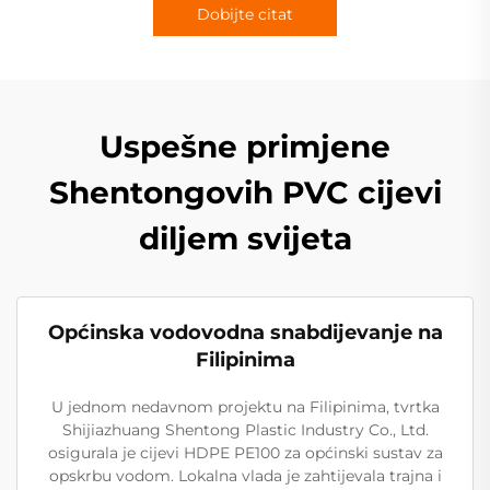
Dobijte citat
Uspešne primjene
Shentongovih PVC cijevi
diljem svijeta
Općinska vodovodna snabdijevanje na
Filipinima
U jednom nedavnom projektu na Filipinima, tvrtka
Shijiazhuang Shentong Plastic Industry Co., Ltd.
osigurala je cijevi HDPE PE100 za općinski sustav za
opskrbu vodom. Lokalna vlada je zahtijevala trajna i