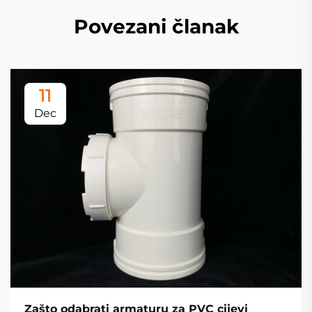
Povezani članak
11
Dec
Zašto odabrati armaturu za PVC cijevi