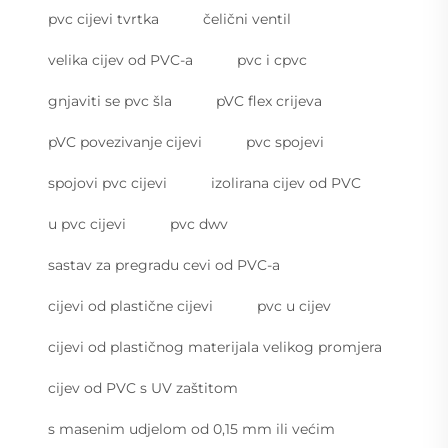
pvc cijevi tvrtka
čelični ventil
velika cijev od PVC-a
pvc i cpvc
gnjaviti se pvc šla
pVC flex crijeva
pVC povezivanje cijevi
pvc spojevi
spojovi pvc cijevi
izolirana cijev od PVC
u pvc cijevi
pvc dwv
sastav za pregradu cevi od PVC-a
cijevi od plastične cijevi
pvc u cijev
cijevi od plastičnog materijala velikog promjera
cijev od PVC s UV zaštitom
s masenim udjelom od 0,15 mm ili većim