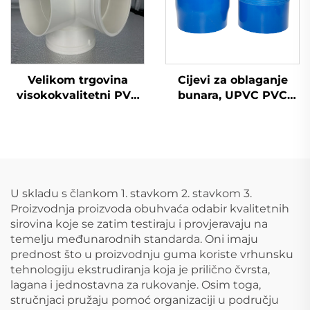
Velikom trgovina
Cijevi za oblaganje
visokokvalitetni PVC
bunara, UPVC PVC
GB 110 mm odvodni
cijevi, dobavljač cijena,
plastični križni spojnik
cijevi za oblaganje
UPVC cjevovodna
bunara i vode, inči i
armatura 3D
perforirane s navojem,
četverosmjerna
duboke UPVC cijevi,
plastični proizvodi
U skladu s člankom 1. stavkom 2. stavkom 3.
Proizvodnja proizvoda obuhvaća odabir kvalitetnih
sirovina koje se zatim testiraju i provjeravaju na
temelju međunarodnih standarda. Oni imaju
prednost što u proizvodnju guma koriste vrhunsku
tehnologiju ekstrudiranja koja je prilično čvrsta,
lagana i jednostavna za rukovanje. Osim toga,
stručnjaci pružaju pomoć organizaciji u području