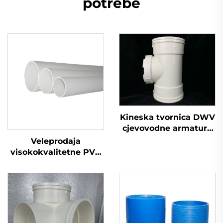
potrebe
Kineska tvornica DWV
cjevovodne armature
otvor za inspekciju
Veleprodaja
armatura OEM PVC
visokokvalitetne PVC
UPVC cjevovodna
GB 110 mm odvodne
armatura
plastične cijevi UPVC