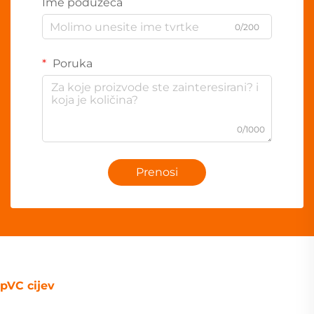
Ime poduzeća
0/200
Poruka
0/1000
Prenosi
pVC cijev