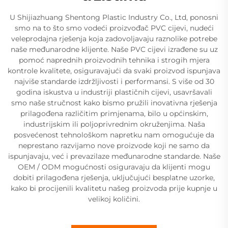
U Shijiazhuang Shentong Plastic Industry Co., Ltd, ponosni
smo na to što smo vodeći proizvođač PVC cijevi, nudeći
veleprodajna rješenja koja zadovoljavaju raznolike potrebe
naše međunarodne klijente. Naše PVC cijevi izrađene su uz
pomoć naprednih proizvodnih tehnika i strogih mjera
kontrole kvalitete, osiguravajući da svaki proizvod ispunjava
najviše standarde izdržljivosti i performansi. S više od 30
godina iskustva u industriji plastičnih cijevi, usavršavali
smo naše stručnost kako bismo pružili inovativna rješenja
prilagođena različitim primjenama, bilo u općinskim,
industrijskim ili poljoprivrednim okruženjima. Naša
posvećenost tehnološkom napretku nam omogućuje da
neprestano razvijamo nove proizvode koji ne samo da
ispunjavaju, već i prevazilaze međunarodne standarde. Naše
OEM / ODM mogućnosti osiguravaju da klijenti mogu
dobiti prilagođena rješenja, uključujući besplatne uzorke,
kako bi procijenili kvalitetu našeg proizvoda prije kupnje u
velikoj količini.