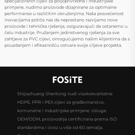
specijaliziranih cijevi za poljoprivredne i industrijske
primjene, nudimo proizvode dizajnirane za optimalne
performanse u različitim okruženjima. Naša posvećenost
inovacijama potiče nas da neprestano razvijamo nove
proizvode i tehnička rješenja, osiguravajući da ostanemo u
čelu industrije. Pružanjem jedinstvenog rješenja za sve
zahtjeve za PVC cijevi, omogućujemo našim klijentima da s
pouzdanjem i efikasnošću ostvare svoje ciljeve projekta.
Shijiazhuang Shentong nudi visokokvalitetne
HDPE, PPR i PEX cijevi za građevinarstvo,
komunalne i industrijske primjene. Usluge
OEM/ODM, proizvodnja certificirana prema ISO
standardima i izvoz u više od 60 zemalja.