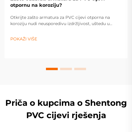
otpornu na koroziju?
Otkrijte zašto armatura za PVC cijevi otporna na
koroziju nudi neusporedivu izdržljivost, uštedu u
troškovima i učinkovitost za industrijske i stambene
sustave. Saznajte više već sada.
POKAŽI VIŠE
Priča o kupcima o Shentong
PVC cijevi rješenja