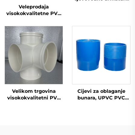
otvor za inspekciju
Veleprodaja
armatura OEM PVC
visokokvalitetne PVC
UPVC cjevovodna
GB 110 mm odvodne
armatura
plastične cijevi UPVC
Velikom trgovina
Cijevi za oblaganje
visokokvalitetni PVC
bunara, UPVC PVC
GB 110 mm odvodni
cijevi, dobavljač cijena,
plastični križni spojnik
cijevi za oblaganje
UPVC cjevovodna
bunara i vode, inči i
armatura 3D
perforirane s navojem,
četverosmjerna
duboke UPVC cijevi,