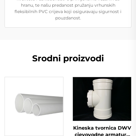
hranu, te našu predanost pružanju vrhunskih
fleksibilnih PVC crijeva koji osiguravaju sigurnost i
pouzdanost.
Srodni proizvodi
Kineska tvornica DWV
cjevovodne armature