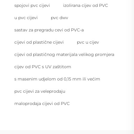
spojovi pvc cijevi
izolirana cijev od PVC
u pvc cijevi
pvc dwv
sastav za pregradu cevi od PVC-a
cijevi od plastične cijevi
pvc u cijev
cijevi od plastičnog materijala velikog promjera
cijev od PVC s UV zaštitom
s masenim udjelom od 0,15 mm ili većim
pvc cijevi za veleprodaju
maloprodaja cijevi od PVC