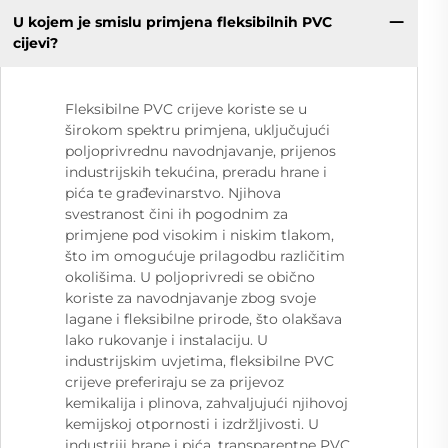
U kojem je smislu primjena fleksibilnih PVC
cijevi?
Fleksibilne PVC crijeve koriste se u
širokom spektru primjena, uključujući
poljoprivrednu navodnjavanje, prijenos
industrijskih tekućina, preradu hrane i
pića te građevinarstvo. Njihova
svestranost čini ih pogodnim za
primjene pod visokim i niskim tlakom,
što im omogućuje prilagodbu različitim
okolišima. U poljoprivredi se obično
koriste za navodnjavanje zbog svoje
lagane i fleksibilne prirode, što olakšava
lako rukovanje i instalaciju. U
industrijskim uvjetima, fleksibilne PVC
crijeve preferiraju se za prijevoz
kemikalija i plinova, zahvaljujući njihovoj
kemijskoj otpornosti i izdržljivosti. U
industriji hrane i pića, transparentne PVC