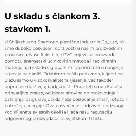
U skladu s člankom 3.
stavkom 1.
U Shijiazhuang Shentong plastične industrije Co., Ltd, Mi
smo duboko posvećeni održivosti u našim proizvodnim
procesima. Naše fleksibilne PVC crijeve se proizvode
pomoću energetski učinkovitih metoda i recikliranih
materijala, u skladu s globalnim naporima za smanjenje
utjecaja na okoliš. Odabirom naših proizvoda, klijenti ne
ulažu samo u visokokvalitetna rješenja, već također
doprinose održivijoj budućnosti. Prioriteti smo ekološki
prihvatljive prakse, od izbora sirovina do proizvodnje i
pakiranja, osiguravajući da naše poslovanje smanji otpad i
potrošnju energije. Ova posvećenost održivosti odzvanja
kod klijenata svjesnih okoliša i jača našu reputaciju
odgovornog proizvođača na svjetskom tržištu.