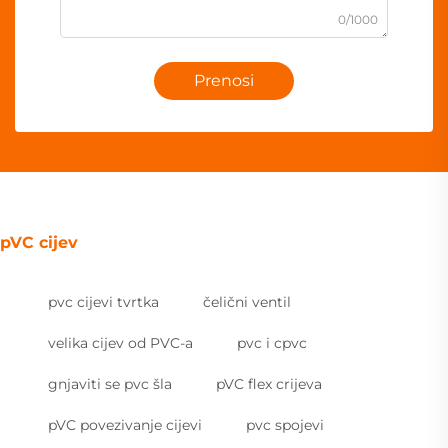
0/1000
Prenosi
pVC cijev
pvc cijevi tvrtka
čelični ventil
velika cijev od PVC-a
pvc i cpvc
gnjaviti se pvc šla
pVC flex crijeva
pVC povezivanje cijevi
pvc spojevi