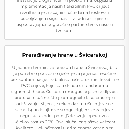
instalaciju u ograničenim prostorima. Uspješna
implementacija naših fleksibilnih PVC crijeva
rezultirala je značajnim uštedama troškova i
poboljšanjem sigurnosti na radnom mjestu,
uspostavljajući dugoročno partnerstvo s našom
tvrtkom.
Prerađivanje hrane u Švicarskoj
U jednom tvornici za preradu hrane u Švicarskoj bilo
je potrebno pouzdano rješenje za prijenos tekućine
bez kontaminacije. Izabrali su naše prozirne fleksibilne
PVC crijeve, koje su u skladu s standardima
sigurnosti hrane. Čelice su omogućile jasnu vidljivost
protoka tekućine, što je omogućilo lako praćenje i
održavanje. Klijent je rekao da su naše crijeve ne
samo ispunile njihove stroge higijenske zahtjeve,
nego su također poboljšale svoju operativnu
učinkovitost za 20%. Ovaj slučaj naglašava važnost
kvalitete i usklađenosti u primjenama vezanih za