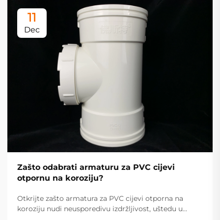
11
Dec
Zašto odabrati armaturu za PVC cijevi
otpornu na koroziju?
Otkrijte zašto armatura za PVC cijevi otporna na
koroziju nudi neusporedivu izdržljivost, uštedu u
troškovima i učinkovitost za industrijske i stambene