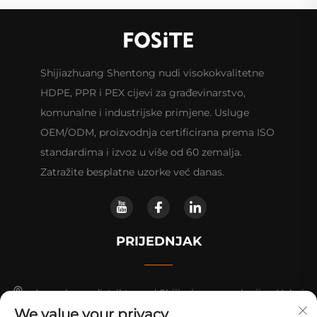
Shijiazhuang Shentong nudi visokokvalitetne
HDPE, PPR i PEX cijevi za građevinarstvo,
komunalne i industrijske primjene. Usluge
OEM/ODM, proizvodnja certificirana prema ISO
standardima i izvoz u više od 60 zemalja.
Zatražite besplatne uzorke već danas.
PRIJEDNJAK
Luancheng distrikt, grad Shijiazhuang, pokrajina Hebei.
We value your privacy