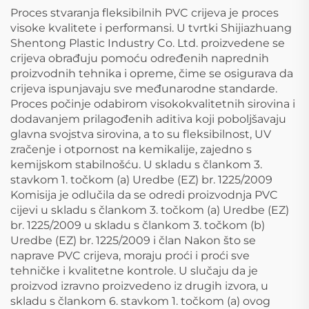
plastični proizvodi
Proces stvaranja fleksibilnih PVC crijeva je proces
visoke kvalitete i performansi. U tvrtki Shijiazhuang
Shentong Plastic Industry Co. Ltd. proizvedene se
crijeva obrađuju pomoću određenih naprednih
proizvodnih tehnika i opreme, čime se osigurava da
crijeva ispunjavaju sve međunarodne standarde.
Proces počinje odabirom visokokvalitetnih sirovina i
dodavanjem prilagođenih aditiva koji poboljšavaju
glavna svojstva sirovina, a to su fleksibilnost, UV
zračenje i otpornost na kemikalije, zajedno s
kemijskom stabilnošću. U skladu s člankom 3.
stavkom 1. točkom (a) Uredbe (EZ) br. 1225/2009
Komisija je odlučila da se odredi proizvodnja PVC
cijevi u skladu s člankom 3. točkom (a) Uredbe (EZ)
br. 1225/2009 u skladu s člankom 3. točkom (b)
Uredbe (EZ) br. 1225/2009 i član Nakon što se
naprave PVC crijeva, moraju proći i proći sve
tehničke i kvalitetne kontrole. U slučaju da je
proizvod izravno proizvedeno iz drugih izvora, u
skladu s člankom 6. stavkom 1. točkom (a) ovog