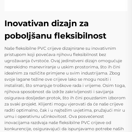
Inovativan dizajn za
poboljšanu fleksibilnost
Naše fleksibilne PVC crijeve dizajnirane su inovativnim
pristupom koji povećava njihovu fleksibilnost bez
ugrožavanja čvrstoće. Ovaj jedinstveni dizajn omogućuje
neprekidno manevriranje u uskim prostorima, što ih čini
idealnim za različite primjene u svim industrijama. Zbog
svoje lagane težine ove crijeve lako se mogu nositi i
instalirati, što smanjuje troškove rada i vrijeme. Osim toga,
njihova sposobnost da izdrže zakrivljenosti i savijanja
osigurava dosljedan protok, što ih čini pouzdanim izborom
za svaki projekt. Klijenti mogu vjerovati da će naše crijeve
raditi optimalno, čak i u najtežim uvjetima, pružajući mir u
umu i operativnu učinkovitost. Ova posvećenost
inovacijama razdvaja naše fleksibilne PVC crijeve od
konkurencije, osiguravajući da ispunjavamo potrebe naših