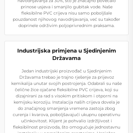
navodnjavanja za 30%, što je značajno povećalo
prinose usjeva i smanjilo gubitak vode. Naše
fleksibilne PVC crijeva nisu samo poboljšale
pouzdanost njihovog navodnjavanja, već su također
doprinele održivim poljoprivrednim praksama.
Industrijska primjena u Sjedinjenim
Državama
Jedan industrijski proizvođač u Sjedinjenim
Državama trebao je trajno rješenje za prijevoz
kemikalija unutar svojih postrojenja. Odabrali su naše
čelične žice ojačane fleksibilne PVC crijeva, koji su
dizajnirani za rad s visokim pritiskom i otporni na
kemijsku koroziju. Instalacija naših crijeva dovela je
do značajnog smanjenja vremena zastoja zbog
curenja i kvarova, poboljšavajući ukupnu operativnu
učinkovitost. Klijent je pohvalio izdržljivost i
fleksibilnost proizvoda, što omogućuje jednostavnu