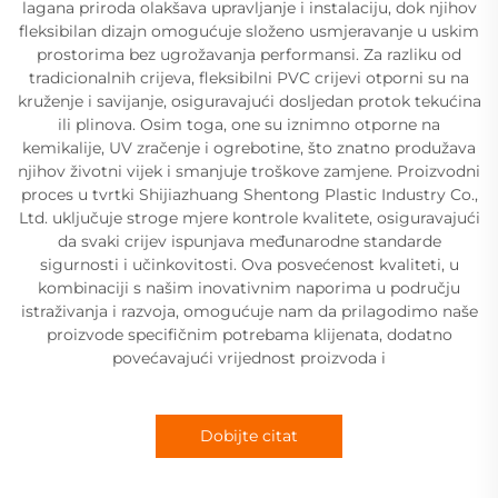
lagana priroda olakšava upravljanje i instalaciju, dok njihov
fleksibilan dizajn omogućuje složeno usmjeravanje u uskim
prostorima bez ugrožavanja performansi. Za razliku od
tradicionalnih crijeva, fleksibilni PVC crijevi otporni su na
kruženje i savijanje, osiguravajući dosljedan protok tekućina
ili plinova. Osim toga, one su iznimno otporne na
kemikalije, UV zračenje i ogrebotine, što znatno produžava
njihov životni vijek i smanjuje troškove zamjene. Proizvodni
proces u tvrtki Shijiazhuang Shentong Plastic Industry Co.,
Ltd. uključuje stroge mjere kontrole kvalitete, osiguravajući
da svaki crijev ispunjava međunarodne standarde
sigurnosti i učinkovitosti. Ova posvećenost kvaliteti, u
kombinaciji s našim inovativnim naporima u području
istraživanja i razvoja, omogućuje nam da prilagodimo naše
proizvode specifičnim potrebama klijenata, dodatno
povećavajući vrijednost proizvoda i
Dobijte citat