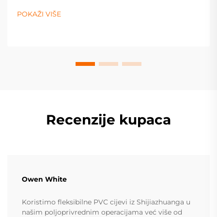
sustave. Saznajte više već sada.
POKAŽI VIŠE
Recenzije kupaca
Owen White
Koristimo fleksibilne PVC cijevi iz Shijiazhuanga u
našim poljoprivrednim operacijama već više od