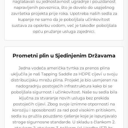
naglašavali su jednostavnost ugradnje i pouzdanost
napravljenih poveznica, što je dovelo do uspješnog
završetka projekta prije roka. Upotreba naših sedla za
kupanje ne samo da je poboljšala učinkovitost
sustava za opskrbu vodom, već je također poboljšala
opću pružanje usluga zajednici.
Prometni plin u Sjedinjenim Državama
Jedna vodeća američka tvrtka za prenos plina
uključila je naš Tapping Saddle za HDPE cijevi u svoju
distribucijsku mrežu plina. Projekt je bio usmjeren na
nadogradnju postojećih infrastruktura kako bi se
poboljšala sigurnost i učinkovitost. Naše su sedla bila
ključna za stvaranje novih usluga bez prekida
postojećih cijevi. Zbog svoje iznimne otpornosti na
koroziju i sposobnosti za rad pod visokim pritiskom,
sedla su pružila pouzdano rješenje koje je ispunjavalo
stroge sigurnosne standarde. U skladu s člankom 2.