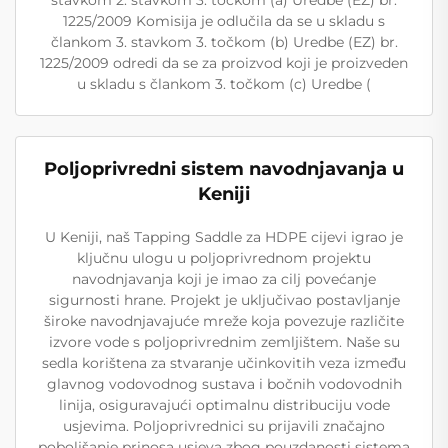
stavkom 2. stavkom 3. točkom (a) Uredbe (EZ) br.
1225/2009 Komisija je odlučila da se u skladu s
člankom 3. stavkom 3. točkom (b) Uredbe (EZ) br.
1225/2009 odredi da se za proizvod koji je proizveden
u skladu s člankom 3. točkom (c) Uredbe (
Poljoprivredni sistem navodnjavanja u
Keniji
U Keniji, naš Tapping Saddle za HDPE cijevi igrao je
ključnu ulogu u poljoprivrednom projektu
navodnjavanja koji je imao za cilj povećanje
sigurnosti hrane. Projekt je uključivao postavljanje
široke navodnjavajuće mreže koja povezuje različite
izvore vode s poljoprivrednim zemljištem. Naše su
sedla korištena za stvaranje učinkovitih veza između
glavnog vodovodnog sustava i bočnih vodovodnih
linija, osiguravajući optimalnu distribuciju vode
usjevima. Poljoprivrednici su prijavili značajno
poboljšanje prinosa usjeva zbog pouzdanosti sistema