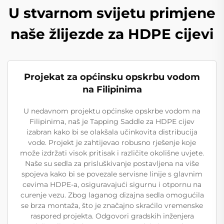
U stvarnom svijetu primjene
naše žlijezde za HDPE cijevi
Projekat za općinsku opskrbu vodom
na Filipinima
U nedavnom projektu općinske opskrbe vodom na
Filipinima, naš je Tapping Saddle za HDPE cijev
izabran kako bi se olakšala učinkovita distribucija
vode. Projekt je zahtijevao robusno rješenje koje
može izdržati visok pritisak i različite okolišne uvjete.
Naše su sedla za prisluškivanje postavljena na više
spojeva kako bi se povezale servisne linije s glavnim
cevima HDPE-a, osiguravajući sigurnu i otpornu na
curenje vezu. Zbog laganog dizajna sedla omogućila
se brza montaža, što je značajno skraćilo vremenske
raspored projekta. Odgovori gradskih inženjera