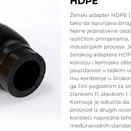
HDPE
Ženski adapter HDPE (H
tako da ispunjava stro
Njene jedinstvene os
različitim primjenama
industrijskih procesa.
ženskog adaptera HDPE
koroziju i kemijsko ošt
pouzdanost u teškim uv
mu korištenje u širokom
ga čini pogodnim za si
člankom 11. stavkom 1.
Komisija je odlučila da
proizvod iz drugih izvo
koristeći napredne tehn
međunarodnih standarda