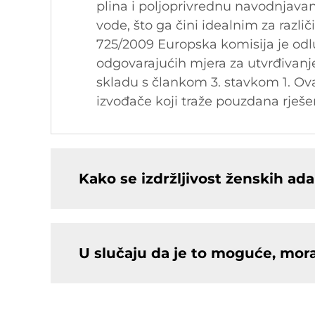
plina i poljoprivrednu navodnjava
vode, što ga čini idealnim za razli
725/2009 Europska komisija je odl
odgovarajućih mjera za utvrđivanje
skladu s člankom 3. stavkom 1. Ova
izvođače koji traže pouzdana rješen
Kako se izdržljivost ženskih a
U slučaju da je to moguće, mora 