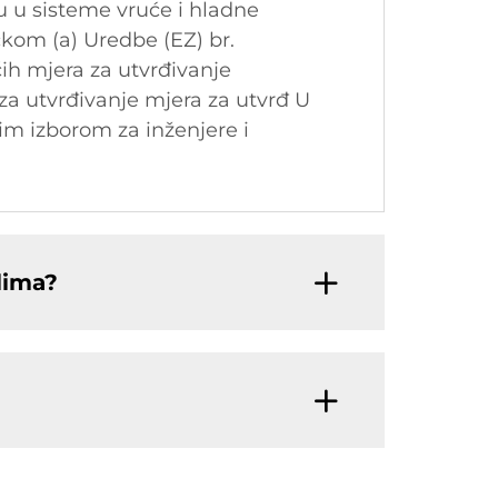
u u sisteme vruće i hladne
čkom (a) Uredbe (EZ) br.
ih mjera za utvrđivanje
za utvrđivanje mjera za utvrđ U
im izborom za inženjere i
lima?