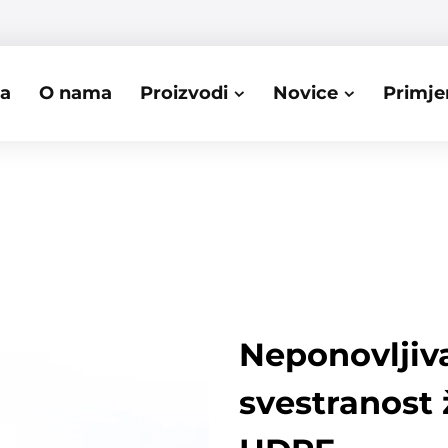
ca
O nama
Proizvodi
Novice
Primje
Neponovljiva
svestranost