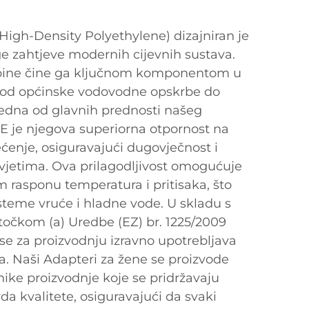
igh-Density Polyethylene) dizajniran je
ge zahtjeve modernih cijevnih sustava.
obine čine ga ključnom komponentom u
, od općinske vodovodne opskrbe do
 Jedna od glavnih prednosti našeg
 je njegova superiorna otpornost na
ećenje, osiguravajući dugovječnost i
jetima. Ova prilagodljivost omogućuje
 rasponu temperatura i pritisaka, što
steme vruće i hladne vode. U skladu s
 točkom (a) Uredbe (EZ) br. 1225/2009
 se za proizvodnju izravno upotrebljava
ra. Naši Adapteri za žene se proizvode
ike proizvodnje koje se pridržavaju
 kvalitete, osiguravajući da svaki