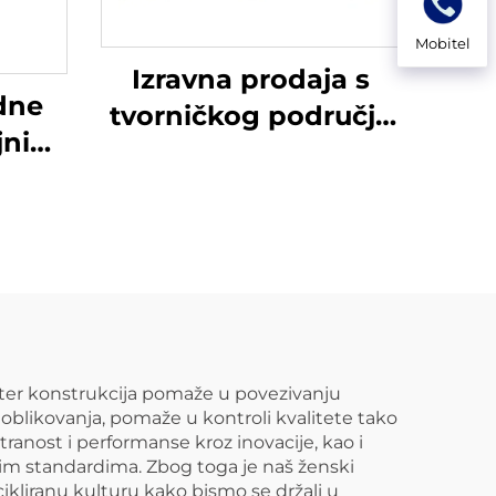
Mobitel
Izravna prodaja s
dne
tvorničkog područja
jnim
HDPE cjevni
90
priključci muški T-
sko
razvod
krbu
pter konstrukcija pomaže u povezivanju
oblikovanja, pomaže u kontroli kvalitete tako
tranost i performanse kroz inovacije, kao i
šim standardima. Zbog toga je naš ženski
ikliranu kulturu kako bismo se držali u