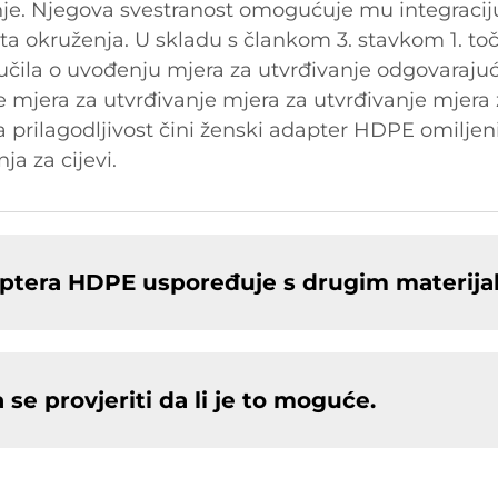
nje. Njegova svestranost omogućuje mu integracij
čita okruženja. U skladu s člankom 3. stavkom 1. to
učila o uvođenju mjera za utvrđivanje odgovarajuć
 mjera za utvrđivanje mjera za utvrđivanje mjera 
 prilagodljivost čini ženski adapter HDPE omiljen
ja za cijevi.
daptera HDPE uspoređuje s drugim materija
se provjeriti da li je to moguće.