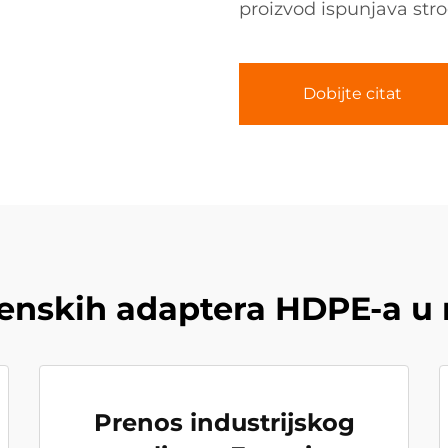
proizvod ispunjava stro
Dobijte citat
enskih adaptera HDPE-a u r
Prenos industrijskog