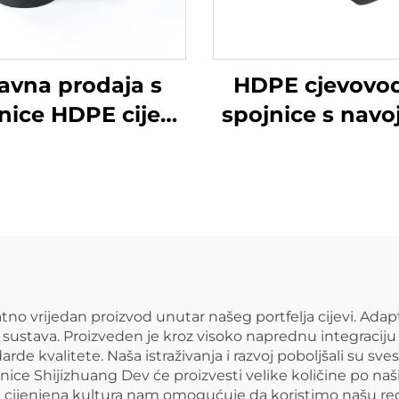
ravna prodaja s
HDPE cjevovo
nice HDPE cijevi
spojnice s navo
ški priključak
priključkom 
stupnjeva žen
koljeno za ops
vodom
no vrijedan proizvod unutar našeg portfelja cijevi. Ada
ustava. Proizveden je kroz visoko naprednu integraciju 
de kvalitete. Naša istraživanja i razvoj poboljšali su sves
nice Shijizhuang Dev će proizvesti velike količine po na
a cijenjena kultura nam omogućuje da koristimo našu rec