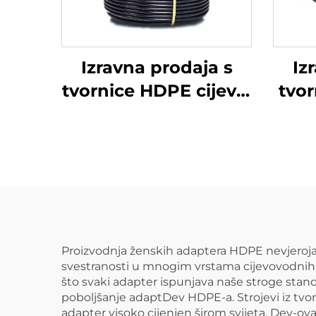
Izravna prodaja s
Iz
tvornice HDPE cijevi i
tvor
spojnice za vruću
mu
zavarivanje koljena
Proizvodnja ženskih adaptera HDPE nevjerojat
svestranosti u mnogim vrstama cijevovodnih s
što svaki adapter ispunjava naše stroge standar
poboljšanje adaptDev HDPE-a. Strojevi iz tvor
adapter visoko cijenjen širom svijeta. Dev-ov