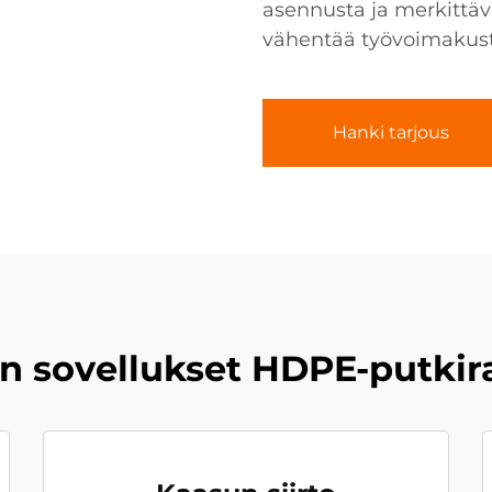
asennusta ja merkittävä
vähentää työvoimakus
Hanki tarjous
 sovellukset HDPE-putkira