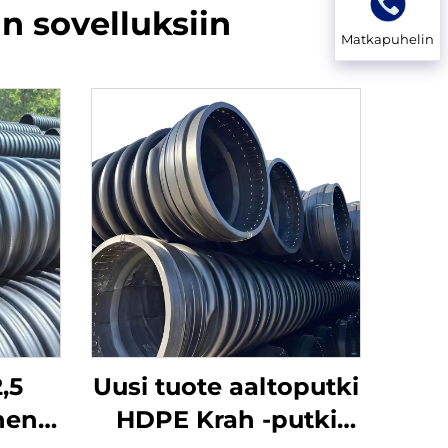
n sovelluksiin
Matkapuhelin
,5
Uusi tuote aaltoputki
nen
HDPE Krah -putki