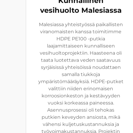
Kunnallinen
vesihuolto Malesiassa
Malesiassa yhteistyössä paikallisten
viranomaisten kanssa toimitimme
HDPE PE100 -putkia
laajamittaiseen kunnalliseen
vesihuoltoprojektiin. Haasteena oli
taata luotettava veden saatavuus
syrjäisissä yhteisöissä noudattaen
samalla tiukkoja
ympäristömääräyksiä. HDPE-putket
valittiin niiden erinomaisen
korroosionkeston ja kestävyyden
vuoksi korkeassa paineessa.
Asennusprosessi oli tehokas
putkien keveyden ansiosta, mikä
vähensi kuljetuskustannuksia ja
työvoimakustannuksia. Projektin