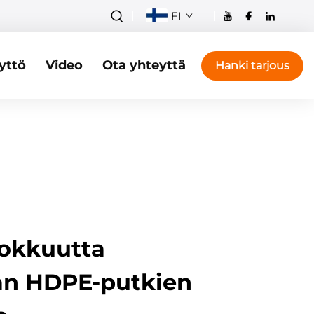
FI
yttö
Video
Ota yhteyttä
Hanki tarjous
okkuutta
an HDPE-putkien