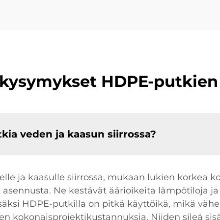
 kysymykset HDPE-putkien
kia veden ja kaasun siirrossa?
lle ja kaasulle siirrossa, mukaan lukien korkea k
 asennusta. Ne kestävät äärioikeita lämpötiloja ja
 Lisäksi HDPE-putkilla on pitkä käyttöikä, mikä väh
llen kokonaisprojektikustannuksia. Niiden sileä si