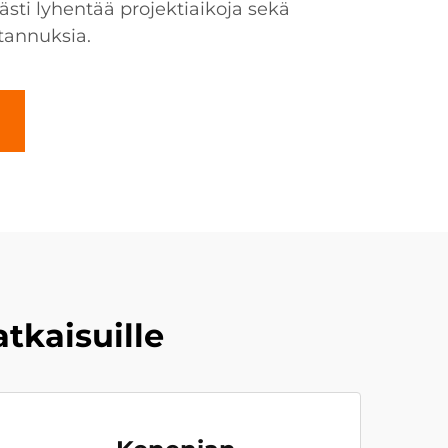
sti lyhentää projektiaikoja sekä
tannuksia.
tkaisuille