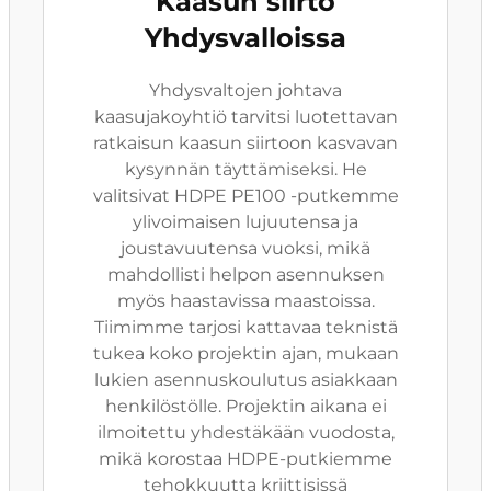
Kaasun siirto
Yhdysvalloissa
Yhdysvaltojen johtava
kaasujakoyhtiö tarvitsi luotettavan
ratkaisun kaasun siirtoon kasvavan
kysynnän täyttämiseksi. He
valitsivat HDPE PE100 -putkemme
ylivoimaisen lujuutensa ja
joustavuutensa vuoksi, mikä
mahdollisti helpon asennuksen
myös haastavissa maastoissa.
Tiimimme tarjosi kattavaa teknistä
tukea koko projektin ajan, mukaan
lukien asennuskoulutus asiakkaan
henkilöstölle. Projektin aikana ei
ilmoitettu yhdestäkään vuodosta,
mikä korostaa HDPE-putkiemme
tehokkuutta kriittisissä