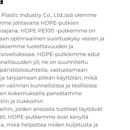
a
Plastic Industry Co., Ltd.:ssä olemme
imimme johtavana HDPE-putkien
arjoajana. HDPE PE100 -putkemme on
an optimaalinen suorituskyky vesien ja
ataksemme luotettavuuden ja
sa sovelluksissa. HDPE-putkiemme edut
allisuuden yli; ne on suunniteltu
äristöolosuhteita, vastustamaan
 ja tarjoamaan pitkän käyttöiän, mikä
en valinnan kunnallisissa ja teollisissa
uoden kokemuksella panostamme
iin ja tiukkoihin
hin, joiden ansiosta tuotteet täyttävät
rdit. HDPE-putkemme ovat kevyitä
a, mikä helpottaa niiden kuljetusta ja