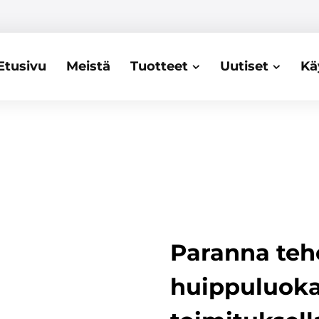
Etusivu
Meistä
Tuotteet
Uutiset
Kä
Paranna teh
huippuluok