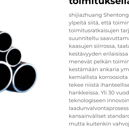
toimituksell
shijiazhuang Shentong 
ylpeitä siitä, että to
toimitusratkaisujen t
suunniteltu saavuttama
kaasujen siirrossa, ta
kestävyyden erilaisis
menevät pelkän toiminn
kestämään ankaria ymp
kemiallista korroosiota
tekee niistä ihanteellis
hankkeissa. Yli 30 v
teknologiseen innovoint
laadunvalvontaprosessei
kansainväliset standa
mutta kuitenkin vahvoj