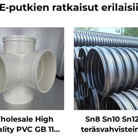
-putkien ratkaisut erilaisii
holesale High
Sn8 Sn10 Sn12
lity PVC GB 110
teräsvahvistei