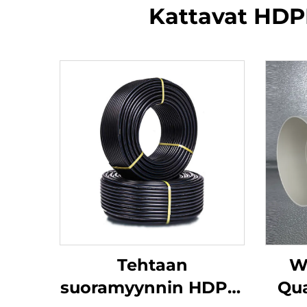
Kattavat HDPE
Tehtaan
W
suoramyynnin HDPE-
Qua