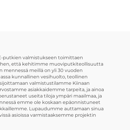
n
Sn10/12,5 muoviset
HDPE-carat-putket
istoon
DPE-putkien valmistukseen toimittaen
ihen, että kehitimme muoviputkiteollisuutta
än mennessä meillä on yli 30 vuoden
assa kunnallinen vesihuolto, teollinen
sijoittamaan valmistustilamme Kiinaan
 Arvostamme asiakkaidemme tarpeita, ja ainoa
rustaneet useita tiloja ympäri maailmaa, ja
n mennessä emme ole koskaan epäonnistuneet
asiakkaillemme. Lupaudumme auttamaan sinua
yvissä asioissa varmistaaksemme projektin