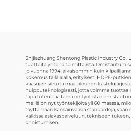
putkiliitokset,
mm -
päätysulustehdut
3
kyynärt
Shijiazhuang Shentong Plastic Industry Co., L
tuotteita yhtenä toimittajista. Omistautumi
jo vuonna 1994, aikaisemmin kuin kilpailija
kokemus tällä alalla, erityisesti HDPE-putki
kaasujen siirto ja maatalouden kastelujärj
huipputeknologisesti, jotta voimme tuottaa 
tapa toteuttaa tämä on työllistää omistautun
meillä on nyt työntekijöitä yli 60 maassa, 
täyttämään kansainvälisiä standardeja, vaa
kaikissa asiakaspalveluun, tekniseen tukeen,
onnistumisen.