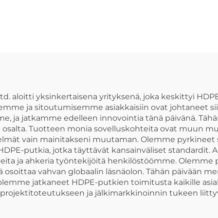
putkien liittimet
ruuvimaine
D-neliosaiset
aaltoputki
valumavesiputk
HDPE-putki
td. aloitti yksinkertaisena yrityksenä, joka keskittyi H
semme ja sitoutumisemme asiakkaisiin ovat johtaneet si
mme, ja jatkamme edelleen innovointia tänä päivänä. Täh
en osalta. Tuotteen monia sovelluskohteita ovat muun mu
estelmät vain mainitakseni muutaman. Olemme pyrkineet 
HDPE-putkia, jotka täyttävät kansainväliset standardit.
eita ja ahkeria työntekijöitä henkilöstöömme. Olemme pe
mikä osoittaa vahvan globaalin läsnäolon. Tähän päivää
n olemme jatkaneet HDPE-putkien toimitusta kaikille 
 projektitoteutukseen ja jälkimarkkinoinnin tukeen liitt