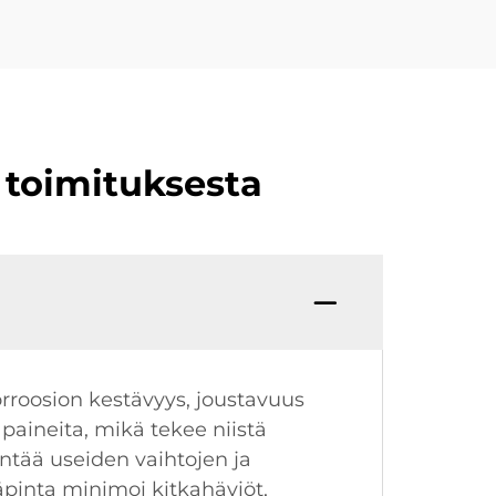
 toimituksesta
orroosion kestävyys, joustavuus
 paineita, mikä tekee niistä
entää useiden vaihtojen ja
säpinta minimoi kitkahäviöt,