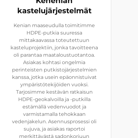
Kenenian
kastelujärjestelmät
Kenian maaseudulla toimitimme
HDPE-putkia suuressa
mittakaavassa toteutettuun
kasteluprojektiin, jonka tavoitteena
oli parantaa maataloustuotantoa.
Asiakas kohtasi ongelmia
perinteisten putkistojärjestelmien
kanssa, jotka usein epäonnistuivat
ympäristötekijöiden vuoksi.
Tarjosimme kestävän ratkaisun
HDPE-geokalvoilla ja -putkilla
estämällä vedenvuodot ja
varmistamalla tehokkaan
vedenjakelun. Asennusprosessi oli
sujuva, ja asiakas raportoi
merkittävästä sadonkorjuun