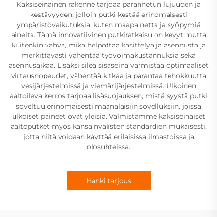
Kaksiseinäinen rakenne tarjoaa parannetun lujuuden ja
kestävyyden, jolloin putki kestää erinomaisesti
ympäristövaikutuksia, kuten maapainetta ja syöpymiä
aineita. Tämä innovatiivinen putkiratkaisu on kevyt mutta
kuitenkin vahva, mikä helpottaa käsittelyä ja asennusta ja
merkittävästi vähentää työvoimakustannuksia sekä
asennusaikaa. Lisäksi sileä sisäseinä varmistaa optimaaliset
virtausnopeudet, vähentää kitkaa ja parantaa tehokkuutta
vesijärjestelmissä ja viemärijärjestelmissä. Ulkoinen
aaltoileva kerros tarjoaa lisäsuojauksen, mistä syystä putki
soveltuu erinomaisesti maanalaisiin sovelluksiin, joissa
ulkoiset paineet ovat yleisiä. Valmistamme kaksiseinäiset
aaltoputket myös kansainvälisten standardien mukaisesti,
jotta niitä voidaan käyttää erilaisissa ilmastoissa ja
olosuhteissa.
Hanki tarjous