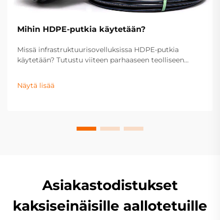
Mihin HDPE-putkia käytetään?
Missä infrastruktuurisovelluksissa HDPE-putkia
käytetään? Tutustu viiteen parhaaseen teolliseen
käyttökohteeseen – vedenjakelusta kaasun siirtoon,
jätevesiin, salaojitykseen ja maatalouteen. Optimoi
Näytä lisää
projektisi tekniset vaatimukset jo nyt.
Asiakastodistukset
kaksiseinäisille aallotetuille