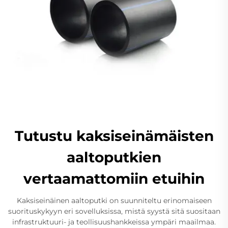
Tutustu kaksiseinämäisten
aaltoputkien
vertaamattomiin etuihin
Kaksiseinäinen aaltoputki on suunniteltu erinomaiseen
suorituskykyyn eri sovelluksissa, mistä syystä sitä suositaan
infrastruktuuri- ja teollisuushankkeissa ympäri maailmaa.