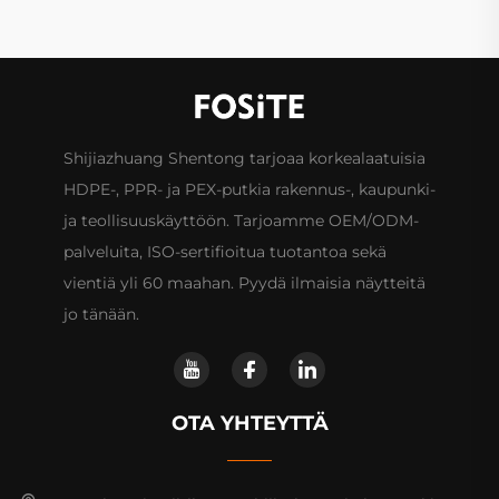
Shijiazhuang Shentong tarjoaa korkealaatuisia
HDPE-, PPR- ja PEX-putkia rakennus-, kaupunki-
ja teollisuuskäyttöön. Tarjoamme OEM/ODM-
palveluita, ISO-sertifioitua tuotantoa sekä
vientiä yli 60 maahan. Pyydä ilmaisia näytteitä
jo tänään.
OTA YHTEYTTÄ