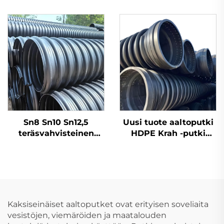
päätysulustehdut
mm -putkien liittimet
kyynärt
3D-neliosaiset
Sn8 Sn10 Sn12,5
Uusi tuote aaltoputki
teräsvahvisteinen
HDPE Krah -putki
ruuvimainen
Sn10/12,5 muoviset
aaltoputki
HDPE-carat-putket
valumavesiputkistoon
HDPE-putki
Kaksiseinäiset aaltoputket ovat erityisen soveliaita
vesistöjen, viemäröiden ja maatalouden