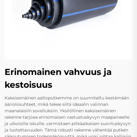
Erinomainen vahvuus ja
kestoisuus
Kaksiseinäinen aaltoputkemme on suunniteltu kestämään
ääriolosuhteet, mikä tekee siitä ideaalin valinnan
maanalaisiin sovelluksiin. Yksilöllinen kaksiseinäinen
rakenne tarjoaa erinomaisen vastustuskyvyn maapaineelle
ja ulkoisille iskuille, varmistaen pitkäaikaisen suorituskyvyn
ja luotettavuuden. Tämä robusti rakenne vähentää putken
rikkoutumisen todennäköisyyttä, mikä voisi johtaa kalliisiin