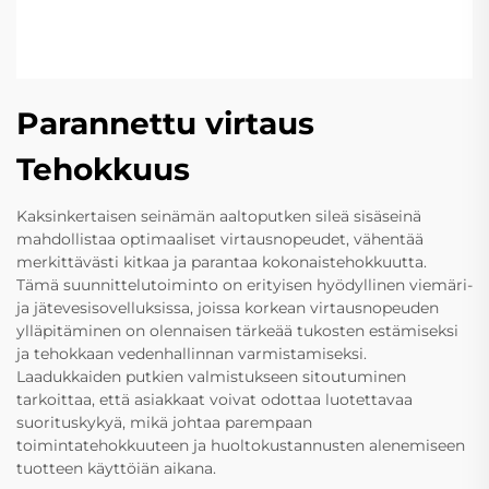
Parannettu virtaus
Tehokkuus
Kaksinkertaisen seinämän aaltoputken sileä sisäseinä
mahdollistaa optimaaliset virtausnopeudet, vähentää
merkittävästi kitkaa ja parantaa kokonaistehokkuutta.
Tämä suunnittelutoiminto on erityisen hyödyllinen viemäri-
ja jätevesisovelluksissa, joissa korkean virtausnopeuden
ylläpitäminen on olennaisen tärkeää tukosten estämiseksi
ja tehokkaan vedenhallinnan varmistamiseksi.
Laadukkaiden putkien valmistukseen sitoutuminen
tarkoittaa, että asiakkaat voivat odottaa luotettavaa
suorituskykyä, mikä johtaa parempaan
toimintatehokkuuteen ja huoltokustannusten alenemiseen
tuotteen käyttöiän aikana.