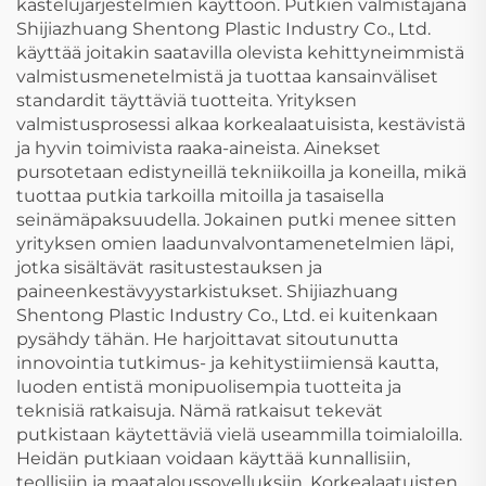
kastelujärjestelmien käyttöön. Putkien valmistajana
Shijiazhuang Shentong Plastic Industry Co., Ltd.
käyttää joitakin saatavilla olevista kehittyneimmistä
valmistusmenetelmistä ja tuottaa kansainväliset
standardit täyttäviä tuotteita. Yrityksen
valmistusprosessi alkaa korkealaatuisista, kestävistä
ja hyvin toimivista raaka-aineista. Ainekset
pursotetaan edistyneillä tekniikoilla ja koneilla, mikä
tuottaa putkia tarkoilla mitoilla ja tasaisella
seinämäpaksuudella. Jokainen putki menee sitten
yrityksen omien laadunvalvontamenetelmien läpi,
jotka sisältävät rasitustestauksen ja
paineenkestävyystarkistukset. Shijiazhuang
Shentong Plastic Industry Co., Ltd. ei kuitenkaan
pysähdy tähän. He harjoittavat sitoutunutta
innovointia tutkimus- ja kehitystiimiensä kautta,
luoden entistä monipuolisempia tuotteita ja
teknisiä ratkaisuja. Nämä ratkaisut tekevät
putkistaan käytettäviä vielä useammilla toimialoilla.
Heidän putkiaan voidaan käyttää kunnallisiin,
teollisiin ja maataloussovelluksiin. Korkealaatuisten