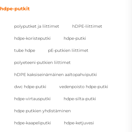
hdpe-putkit
polyputket ja liittimet
hDPE-liittimet
hdpe-koristeputki
hdpe-putki
tube hdpe
pE-putkien liittimet
polyeteeni-putkien liittimet
hDPE kaksiseinämäinen aaltopahviputki
dwc hdpe-putki
vedenpoisto hdpe-putki
hdpe-virtausputki
hdpe-silta-putki
hdpe putkien yhdistäminen
hdpe-kaapeliputki
hdpe-ketjuvesi