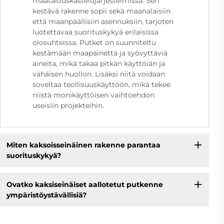
maatalouskastelujärjestelmissä. Sen
kestävä rakenne sopii sekä maanalaisiin
että maanpäällisiin asennuksiin, tarjoten
luotettavaa suorituskykyä erilaisissa
olosuhteissa. Putket on suunniteltu
kestämään maapainetta ja syövyttäviä
aineita, mikä takaa pitkän käyttöiän ja
vähäisen huollon. Lisäksi niitä voidaan
soveltaa teollisuuskäyttöön, mikä tekee
niistä monikäyttöisen vaihtoehdon
useisiin projekteihin.
Miten kaksoisseinäinen rakenne parantaa
suorituskykyä?
Ovatko kaksiseinäiset aallotetut putkenne
ympäristöystävällisiä?