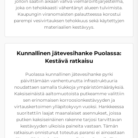
jolloin saatiin aikaan vahva viemäröintijärjestelmä,
joka on tehokkaasti vähentänyt alueen tulvimista.
Kaupungin viranomaisten palautteessa korostui
parempi vesivirtauksen tehokkuus sekä käytettyjen
materiaalien kestävyys.
Kunnallinen jätevesihanke Puolassa:
Kestävä ratkaisu
Puolassa kunnallinen jätevesihanke pyrki
päivittämään vanhentunutta infrastruktuuria
noudattaen samalla tiukkoja ympäristömääräyksiä.
Kaksiseinäistä aaltomuotoista putkeamme valittiin
sen erinomaisen korroosionkestävyyden ja
virtauskertoimen ylläpitokyvyn vuoksi. Hankkeessa
suoritettiin laajat maanalaiset asennukset, joissa
putken kaksiseinäinen rakenne tarjosi tarvittavan
kestävyyden ulkoisia paineita vastaan. Tämän
ratkaisun onnistunut toteutus paransi ei ainoastaan