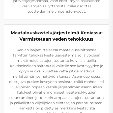
jätevesijärjestelmää, vaan edisti myös paikallisten
vesivarojen säilyttämistä, mikä osoittaa
tuotteidemme ympäristöhyödyt.
Maatalouskastelujärjestelmä Keniassa:
Varmistetaan veden tehokkuus
Kenian laajamittaisessa maatalousaloitteessa
tarvittiin tehokas kastelujärjestelmä, jolla voidaan
maksimoida satojen tuotanto kuivilla alueilla.
Kaksiseinäinen aaltoputki valittiin sen kestävyyden ja
kyvyn vuoksi kuljettaa vettä pitkiä matkoja
merkittömän painehäviön kanssa. Asennusprosessi
oli sujuva putken keveyden ansiosta, mikä mahdollisti
viljelijöiden nopean kastelujärjestelmän asennuksen.
Tulokset olivat erinomaiset: vesitehokkuuden
parantuminen johti korkeampaan satojen tuotantoon
ja paikallisten viljelijöiden elintasojen parantumiseen.
Hanketta on pidetty esimerkkinä kestävistä