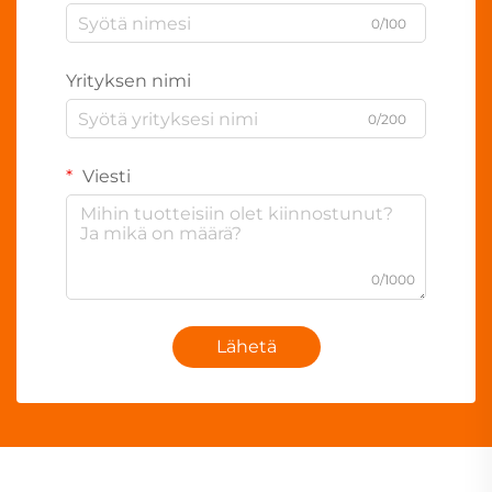
0/100
Yrityksen nimi
0/200
Viesti
0/1000
Lähetä