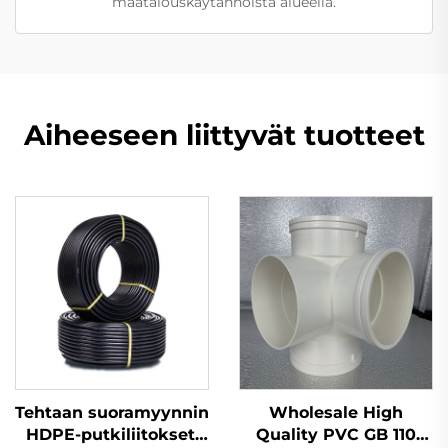
maatalouskäytännöistä alueella.
Aiheeseen liittyvät tuotteet
Tehtaan suoramyynnin
Wholesale High
HDPE-putkiliitokset,
Quality PVC GB 110