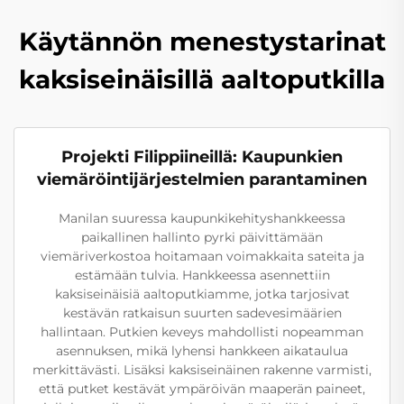
Käytännön menestystarinat
kaksiseinäisillä aaltoputkilla
Projekti Filippiineillä: Kaupunkien
viemäröintijärjestelmien parantaminen
Manilan suuressa kaupunkikehityshankkeessa
paikallinen hallinto pyrki päivittämään
viemäriverkostoa hoitamaan voimakkaita sateita ja
estämään tulvia. Hankkeessa asennettiin
kaksiseinäisiä aaltoputkiamme, jotka tarjosivat
kestävän ratkaisun suurten sadevesimäärien
hallintaan. Putkien keveys mahdollisti nopeamman
asennuksen, mikä lyhensi hankkeen aikataulua
merkittävästi. Lisäksi kaksiseinäinen rakenne varmisti,
että putket kestävät ympäröivän maaperän paineet,