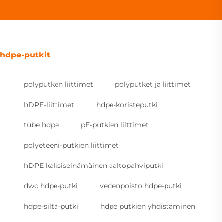
hdpe-putkit
polyputken liittimet
polyputket ja liittimet
hDPE-liittimet
hdpe-koristeputki
tube hdpe
pE-putkien liittimet
polyeteeni-putkien liittimet
hDPE kaksiseinämäinen aaltopahviputki
dwc hdpe-putki
vedenpoisto hdpe-putki
hdpe-silta-putki
hdpe putkien yhdistäminen