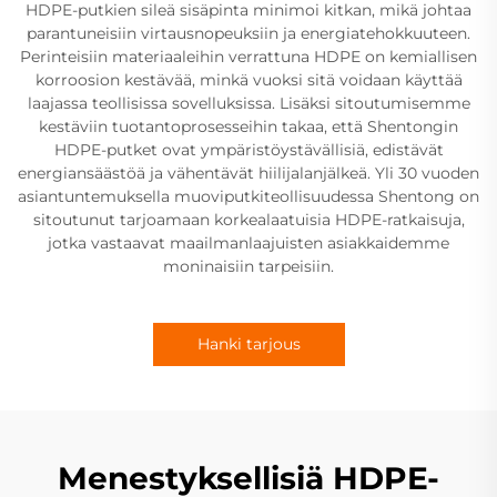
HDPE-putkien sileä sisäpinta minimoi kitkan, mikä johtaa
parantuneisiin virtausnopeuksiin ja energiatehokkuuteen.
Perinteisiin materiaaleihin verrattuna HDPE on kemiallisen
korroosion kestävää, minkä vuoksi sitä voidaan käyttää
laajassa teollisissa sovelluksissa. Lisäksi sitoutumisemme
kestäviin tuotantoprosesseihin takaa, että Shentongin
HDPE-putket ovat ympäristöystävällisiä, edistävät
energiansäästöä ja vähentävät hiilijalanjälkeä. Yli 30 vuoden
asiantuntemuksella muoviputkiteollisuudessa Shentong on
sitoutunut tarjoamaan korkealaatuisia HDPE-ratkaisuja,
jotka vastaavat maailmanlaajuisten asiakkaidemme
moninaisiin tarpeisiin.
Hanki tarjous
Menestyksellisiä HDPE-