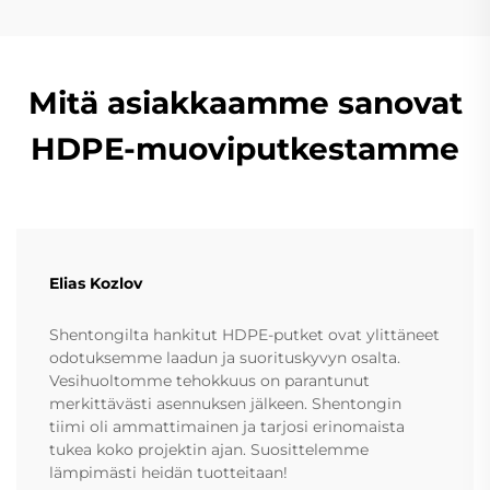
Mitä asiakkaamme sanovat
HDPE-muoviputkestamme
Elias Kozlov
Shentongilta hankitut HDPE-putket ovat ylittäneet
odotuksemme laadun ja suorituskyvyn osalta.
Vesihuoltomme tehokkuus on parantunut
merkittävästi asennuksen jälkeen. Shentongin
tiimi oli ammattimainen ja tarjosi erinomaista
tukea koko projektin ajan. Suosittelemme
lämpimästi heidän tuotteitaan!