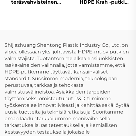
teräsvahvisteinen
HDPE Krah -putki
ruuvimainen
Sn10/12,5 muoviset
aaltoputki
HDPE-carat-putket
valumavesiputkistoon
HDPE-putki
Shijiazhuang Shentong Plastic Industry Co., Ltd. on
ylpeä ollessaan yksi johtavista HDPE-muoviputkien
valmistajista. Tuotantomme alkaa ensiluokkisten
raaka-aineiden valinnalla, jotta varmistamme, että
HDPE-putkemme täyttävät kansainväliset
standardit. Suosimme modernia, teknologiaan
perustuvaa, tarkkaa ja tehokasta
valmistusvälineistöä. Asiakkaiden tarpeiden
täyttämiseksi omistautunut R&D-tiimimme
työskentelee innovatiivisesti ja kehittää sekä löytää
uusia tuotteita ja teknisiä ratkaisuja. Suoritamme
oman laaduntarkkailumme monivaiheisella
tarkastuksella, rasitetestauksella ja kemiallisen
kestävyyden testauksella jokaiselle