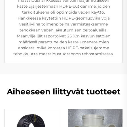
maataloushankkeessa valittiin laajamittaiseen
kastelujärjestelmään HDPE-putkiamme, joiden
tarkoituksena oli optimoida veden käyttö.
Hankkeessa käytettiin HDPE-geomuovikalvoja
vesitiiviinä toimenpiteinä varmistaaksemme
tehokkaan veden jakautumisen peltoalueilla.
Maanviljelijät raportoivat 25 %:n kasvun satojen
määrässä parantuneiden kastelumenetelmien
ansiosta, mikä korostaa HDPE-ratkaisujemme
tehokkuutta maataloustuotannon tehostamisessa.
Aiheeseen liittyvät tuotteet