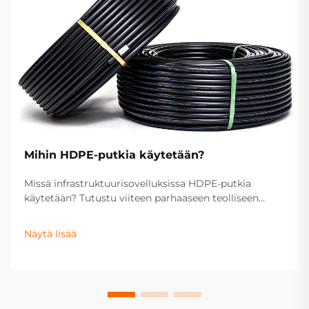
Mihin HDPE-putkia käytetään?
Missä infrastruktuurisovelluksissa HDPE-putkia
käytetään? Tutustu viiteen parhaaseen teolliseen
käyttökohteeseen – vedenjakelusta kaasun siirtoon,
jätevesiin, salaojitykseen ja maatalouteen. Optimoi
Näytä lisää
projektisi tekniset vaatimukset jo nyt.