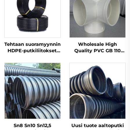
Tehtaan suoramyynnin
Wholesale High
HDPE-putkiliitokset,
Quality PVC GB 110
päätysulustehdut
mm -putkien liittimet
kyynärt
3D-neliosaiset
Sn8 Sn10 Sn12,5
Uusi tuote aaltoputki