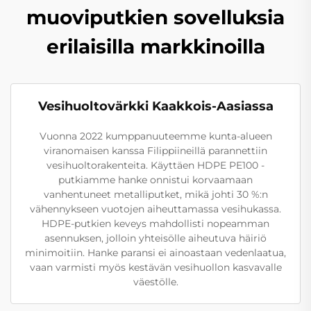
muoviputkien sovelluksia
erilaisilla markkinoilla
Vesihuoltovärkki Kaakkois-Aasiassa
Vuonna 2022 kumppanuuteemme kunta-alueen
viranomaisen kanssa Filippiineillä parannettiin
vesihuoltorakenteita. Käyttäen HDPE PE100 -
putkiamme hanke onnistui korvaamaan
vanhentuneet metalliputket, mikä johti 30 %:n
vähennykseen vuotojen aiheuttamassa vesihukassa.
HDPE-putkien keveys mahdollisti nopeamman
asennuksen, jolloin yhteisölle aiheutuva häiriö
minimoitiin. Hanke paransi ei ainoastaan vedenlaatua,
vaan varmisti myös kestävän vesihuollon kasvavalle
väestölle.