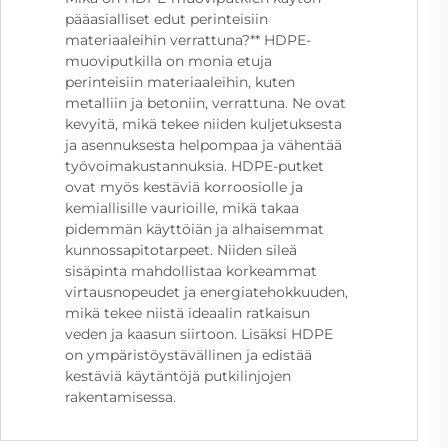
pääasialliset edut perinteisiin
materiaaleihin verrattuna?** HDPE-
muoviputkilla on monia etuja
perinteisiin materiaaleihin, kuten
metalliin ja betoniin, verrattuna. Ne ovat
kevyitä, mikä tekee niiden kuljetuksesta
ja asennuksesta helpompaa ja vähentää
työvoimakustannuksia. HDPE-putket
ovat myös kestäviä korroosiolle ja
kemiallisille vaurioille, mikä takaa
pidemmän käyttöiän ja alhaisemmat
kunnossapitotarpeet. Niiden sileä
sisäpinta mahdollistaa korkeammat
virtausnopeudet ja energiatehokkuuden,
mikä tekee niistä ideaalin ratkaisun
veden ja kaasun siirtoon. Lisäksi HDPE
on ympäristöystävällinen ja edistää
kestäviä käytäntöjä putkilinjojen
rakentamisessa.