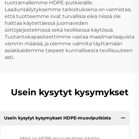
tuottamallemme HDPE-putkierälle.
Laadunsäilytyksemme tarkoituksena on varmistaa,
että tuotteemme ovat turvallisia eikä niissä ole
haittaa käytettäessä juomaveden
siirtojärjestelmissä sekä teollisessa käytössä.
Tuotantokapasiteettimme vastaa maailmanlaajuista
viennin määrää, ja olemme valmiita täyttämään
asiakkaidemme tarpeet kunnallisesta teollisuuteen
asti.
Usein kysytyt kysymykset
Usein kysytyt kysymykset HDPE-muoviputkista
Mikä on HDPE-muoviputkien käytön