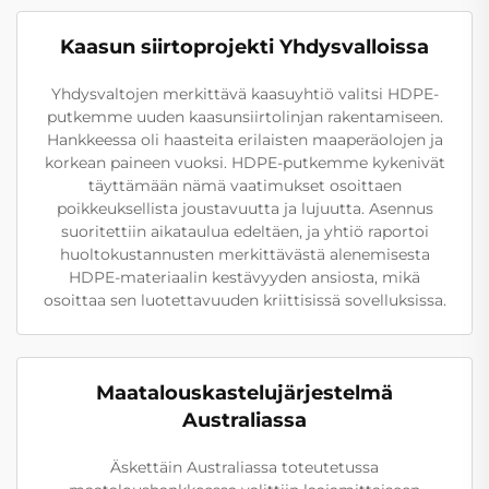
Kaasun siirtoprojekti Yhdysvalloissa
Yhdysvaltojen merkittävä kaasuyhtiö valitsi HDPE-
putkemme uuden kaasunsiirtolinjan rakentamiseen.
Hankkeessa oli haasteita erilaisten maaperäolojen ja
korkean paineen vuoksi. HDPE-putkemme kykenivät
täyttämään nämä vaatimukset osoittaen
poikkeuksellista joustavuutta ja lujuutta. Asennus
suoritettiin aikataulua edeltäen, ja yhtiö raportoi
huoltokustannusten merkittävästä alenemisesta
HDPE-materiaalin kestävyyden ansiosta, mikä
osoittaa sen luotettavuuden kriittisissä sovelluksissa.
Maatalouskastelujärjestelmä
Australiassa
Äskettäin Australiassa toteutetussa