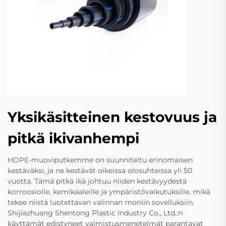
Yksikäsitteinen kestovuus ja
pitkä ikivanhempi
HDPE-muoviputkemme on suunniteltu erinomaisen
kestäväksi, ja ne kestävät oikeissa olosuhteissa yli 50
vuotta. Tämä pitkä ikä johtuu niiden kestävyydestä
korroosiolle, kemikaaleille ja ympäristövaikutuksille, mikä
tekee niistä luotettavan valinnan moniin sovelluksiin.
Shijiazhuang Shentong Plastic Industry Co., Ltd.:n
käyttämät edistyneet valmistusmenetelmät parantavat