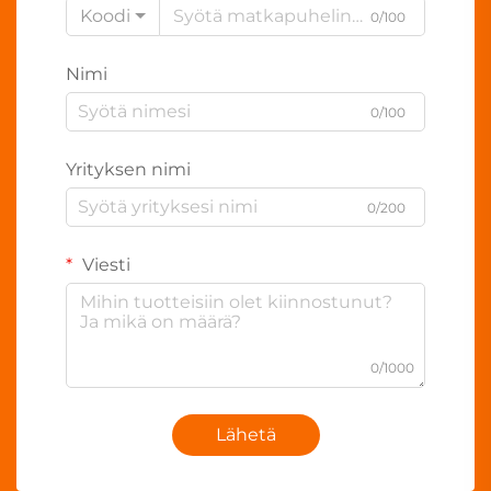
Koodi
0/100
Nimi
0/100
Yrityksen nimi
0/200
Viesti
0/1000
Lähetä