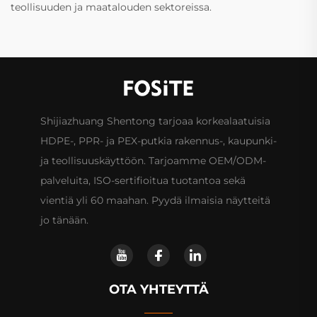
teollisuuden ja maatalouden sektoreissa.
Shijiazhuang Shentong tarjoaa korkealaatuisia
HDPE-, PPR- ja PEX-putkia rakennus-, kaupunki-
ja teollisuuskäyttöön. Tarjoamme OEM/ODM-
palveluita, ISO-sertifioitua tuotantoa sekä
vientiä yli 60 maahan. Pyydä ilmaisia näytteitä
jo tänään.
OTA YHTEYTTÄ