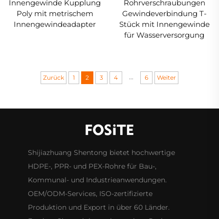
Innengewinde Kupplung
Rohrverschraubungen
Poly mit metrischem
Gewindeverbindung T-
Innengewindeadapter
Stück mit Innengewinde
für Wasserversorgung
...
Zurück
1
2
3
4
6
Weiter
Shijiazhuang Shentong bietet hochwertige
HDPE-, PPR- und PEX-Rohre für Bau-,
Kommunal- und Industrieanwendungen.
OEM/ODM-Services, ISO-zertifizierte
Produktion und Export in über 60 Länder.