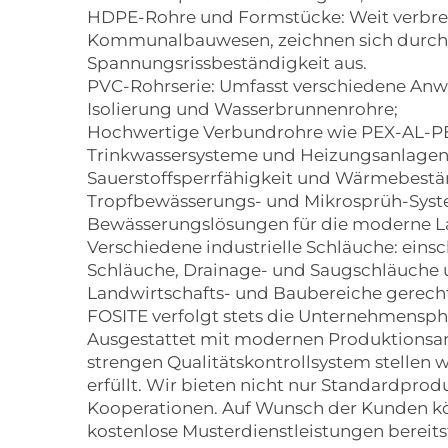
HDPE-Rohre und Formstücke: Weit verbrei
Kommunalbauwesen, zeichnen sich durch 
Spannungsrissbeständigkeit aus.
PVC-Rohrserie: Umfasst verschiedene Anw
Isolierung und Wasserbrunnenrohre;
Hochwertige Verbundrohre wie PEX-AL-PE
Trinkwassersysteme und Heizungsanlagen ko
Sauerstoffsperrfähigkeit und Wärmebestä
Tropfbewässerungs- und Mikrosprüh-Syste
Bewässerungslösungen für die moderne La
Verschiedene industrielle Schläuche: einsc
Schläuche, Drainage- und Saugschläuche u
Landwirtschafts- und Baubereiche gerech
FOSITE verfolgt stets die Unternehmensphil
Ausgestattet mit modernen Produktionsan
strengen Qualitätskontrollsystem stellen w
erfüllt. Wir bieten nicht nur Standardpr
Kooperationen. Auf Wunsch der Kunden kö
kostenlose Musterdienstleistungen bereitst