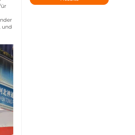
für
änder
, und