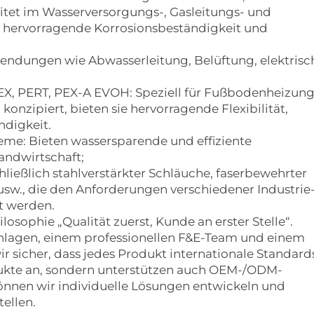
tet im Wasserversorgungs-, Gasleitungs- und
hervorragende Korrosionsbeständigkeit und
endungen wie Abwasserleitung, Belüftung, elektrisc
X, PERT, PEX-A EVOH: Speziell für Fußbodenheizung
nzipiert, bieten sie hervorragende Flexibilität,
ndigkeit.
me: Bieten wassersparende und effiziente
ndwirtschaft;
hließlich stahlverstärkter Schläuche, faserbewehrter
sw., die den Anforderungen verschiedener Industrie-
t werden.
osophie „Qualität zuerst, Kunde an erster Stelle“.
lagen, einem professionellen F&E-Team und einem
ir sicher, dass jedes Produkt internationale Standard
odukte an, sondern unterstützen auch OEM-/ODM-
nnen wir individuelle Lösungen entwickeln und
ellen.