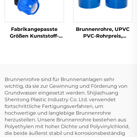
Fabrikangepasste
Brunnenrohre, UPVC
Größen Kunststoff-
PVC-Rohrpreis,
HDPE-Pressfittings
Lieferant für
Wasserrohr-Endkappe
Brunnenrohre,
PP-Fittings
Wasserrohre in Zoll
und geschlitzt, 4-
zöllig, tief verlegte
UPVC-Preise,
Brunnenrohre sind für Brunnenanlagen sehr
Kunststoffprodukte
wichtig, da sie zur Gewinnung und Förderung von
Grundwasser eingesetzt werden. Shijiazhuang
Shentong Plastic Industry Co. Ltd. verwendet
fortschrittliche Fertigungsverfahren, um
hochwertige und langlebige Brunnenrohre
herzustellen. Unsere Brunnenrohre bestehen aus
Polyethylen mit hoher Dichte und Polyvinylchlorid,
die beide äußerst stabil und korrosionsbeständig