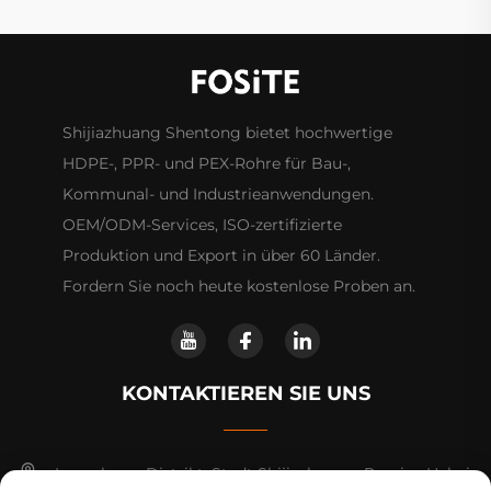
Shijiazhuang Shentong bietet hochwertige
HDPE-, PPR- und PEX-Rohre für Bau-,
Kommunal- und Industrieanwendungen.
OEM/ODM-Services, ISO-zertifizierte
Produktion und Export in über 60 Länder.
Fordern Sie noch heute kostenlose Proben an.
KONTAKTIEREN SIE UNS
Luancheng-Distrikt, Stadt Shijiazhuang, Provinz Hebei.