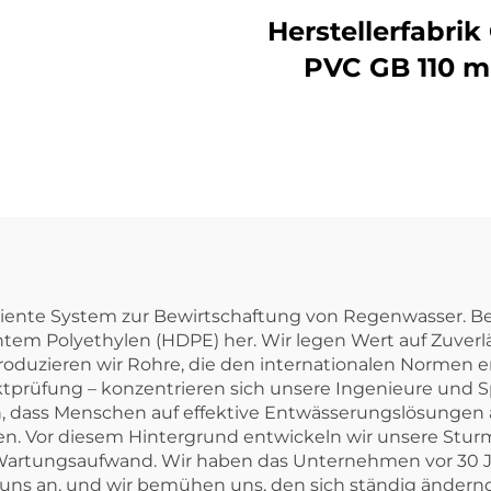
Kunststoff UPVC
Herstellerfabri
festigungsteile
PVC GB 110 
dkappe 50 mm
Abwasser-
00 mm 2 Zoll
Flaschenhals-T-
UPVC-
Rohrbefestigung
45 Grad Wink
iziente System zur Bewirtschaftung von Regenwasser. Be
tem Polyethylen (HDPE) her. Wir legen Wert auf Zuverlässi
roduzieren wir Rohre, die den internationalen Normen e
tprüfung – konzentrieren sich unsere Ingenieure und Spe
en, dass Menschen auf effektive Entwässerungslösun
zen. Vor diesem Hintergrund entwickeln wir unsere Stu
rtungsaufwand. Wir haben das Unternehmen vor 30 Ja
bt uns an, und wir bemühen uns, den sich ständig ände