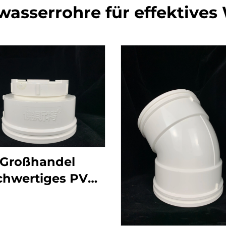
asserrohre für effektiv
Großhandel
chwertiges PVC
GB 110 mm
asserrohr-Kreuz