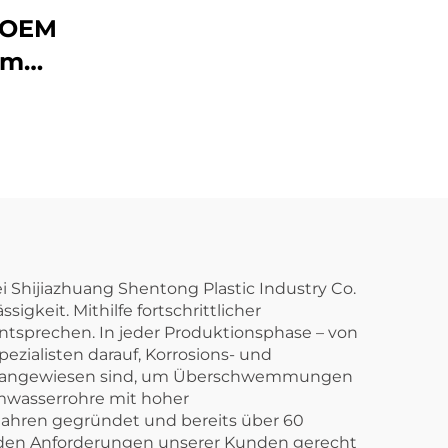
Befestigungsteile
k OEM
Einzelsteckdose
mm
Siphon OEM
Stück
steile
el
i Shijiazhuang Shentong Plastic Industry Co.
gkeit. Mithilfe fortschrittlicher
ntsprechen. In jeder Produktionsphase – von
zialisten darauf, Korrosions- und
gen angewiesen sind, um Überschwemmungen
rmwasserrohre mit hoher
hren gegründet und bereits über 60
rnden Anforderungen unserer Kunden gerecht