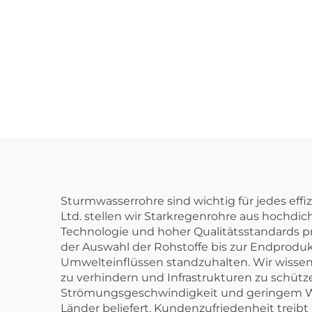
aus 
Be
En
2
Sturmwasserrohre sind wichtig für jedes eff
Ltd. stellen wir Starkregenrohre aus hochdich
Technologie und hoher Qualitätsstandards p
der Auswahl der Rohstoffe bis zur Endproduk
Umwelteinflüssen standzuhalten. Wir wiss
zu verhindern und Infrastrukturen zu schüt
Strömungsgeschwindigkeit und geringem Wa
Länder beliefert. Kundenzufriedenheit trei