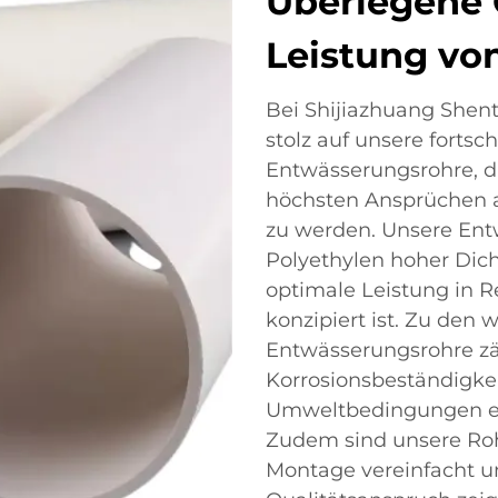
Überlegene 
Leistung vo
Bei Shijiazhuang Shento
stolz auf unsere fortsc
Entwässerungsrohre, di
höchsten Ansprüchen a
zu werden. Unsere Ent
Polyethylen hoher Dicht
optimale Leistung i
konzipiert ist. Zu den 
Entwässerungsrohre zä
Korrosionsbeständigkei
Umweltbedingungen ei
Zudem sind unsere Roh
Montage vereinfacht un