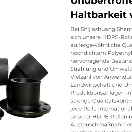
Unübertroff
Haltbarkeit
Bei Shijiazhuang Shento
sich unsere HDPE-Roll
außergewöhnliche Quali
hochdichtem Polyethyle
hervorragende Beständ
Strahlung und Umweltb
Vielzahl von Anwendun
Landwirtschaft und U
Produktionsanlagen in
strenge Qualitätskontr
jede Rolle internationa
unserer HDPE-Rollen r
Austauschmaßnahmen e