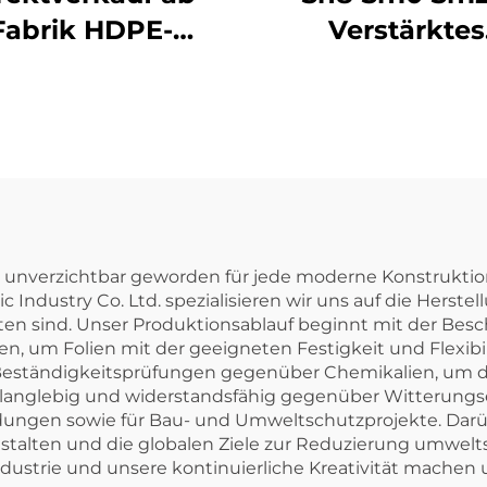
Fabrik HDPE-
Verstärktes
verschraubungen
spiralförmi
ußengewinde-
gewelltes Rohr
Adapter
Stahlband
Entwässerung
HDPE-Rohr
d unverzichtbar geworden für jede moderne Konstruktio
c Industry Co. Ltd. spezialisieren wir uns auf die Herst
en sind. Unser Produktionsablauf beginnt mit der Besc
, um Folien mit der geeigneten Festigkeit und Flexibili
eständigkeitsprüfungen gegenüber Chemikalien, um di
ls langlebig und widerstandsfähig gegenüber Witterung
dungen sowie für Bau- und Umweltschutzprojekte. Darü
stalten und die globalen Ziele zur Reduzierung umwelts
dustrie und unsere kontinuierliche Kreativität machen