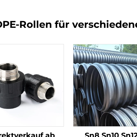
PE-Rollen für verschied
rektverkauf ab
Sn8 Sn10 Sn12