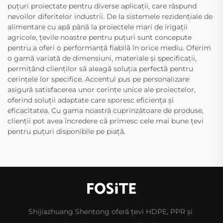
puțuri proiectate pentru diverse aplicații, care răspund
nevoilor diferitelor industrii. De la sistemele rezidențiale de
alimentare cu apă până la proiectele mari de irigații
agricole, țevile noastre pentru puțuri sunt concepute
pentru a oferi o performanță fiabilă în orice mediu. Oferim
o gamă variată de dimensiuni, materiale și specificații,
permițând clienților să aleagă soluția perfectă pentru
cerințele lor specifice. Accentul pus pe personalizare
asigură satisfacerea unor cerințe unice ale proiectelor,
oferind soluții adaptate care sporesc eficiența și
eficacitatea. Cu gama noastră cuprinzătoare de produse,
clienții pot avea încredere că primesc cele mai bune țevi
pentru puțuri disponibile pe piață.
Shijiazhuang Shentong oferă țevi HDPE, PPR și