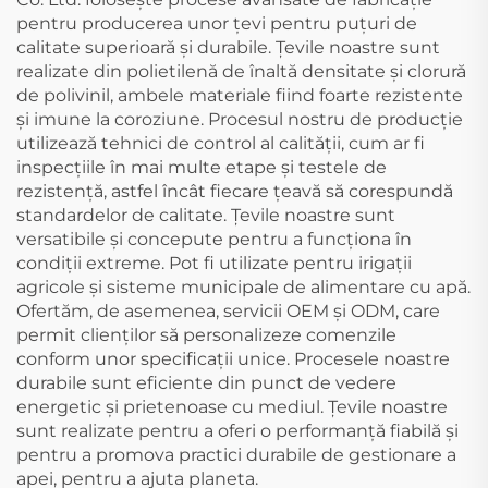
pentru producerea unor țevi pentru puțuri de
calitate superioară și durabile. Țevile noastre sunt
realizate din polietilenă de înaltă densitate și clorură
de polivinil, ambele materiale fiind foarte rezistente
și imune la coroziune. Procesul nostru de producție
utilizează tehnici de control al calității, cum ar fi
inspecțiile în mai multe etape și testele de
rezistență, astfel încât fiecare țeavă să corespundă
standardelor de calitate. Țevile noastre sunt
versatibile și concepute pentru a funcționa în
condiții extreme. Pot fi utilizate pentru irigații
agricole și sisteme municipale de alimentare cu apă.
Ofertăm, de asemenea, servicii OEM și ODM, care
permit clienților să personalizeze comenzile
conform unor specificații unice. Procesele noastre
durabile sunt eficiente din punct de vedere
energetic și prietenoase cu mediul. Țevile noastre
sunt realizate pentru a oferi o performanță fiabilă și
pentru a promova practici durabile de gestionare a
apei, pentru a ajuta planeta.