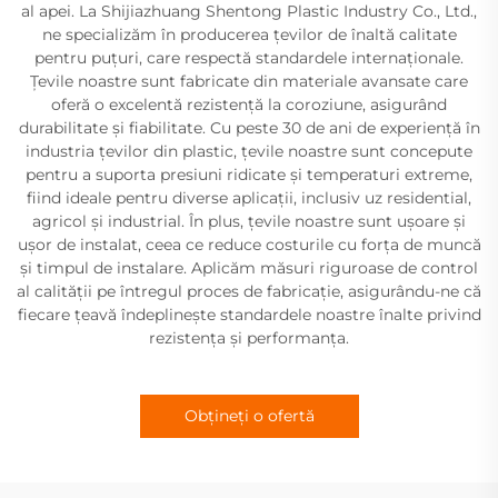
al apei. La Shijiazhuang Shentong Plastic Industry Co., Ltd.,
ne specializăm în producerea țevilor de înaltă calitate
pentru puțuri, care respectă standardele internaționale.
Țevile noastre sunt fabricate din materiale avansate care
oferă o excelentă rezistență la coroziune, asigurând
durabilitate și fiabilitate. Cu peste 30 de ani de experiență în
industria țevilor din plastic, țevile noastre sunt concepute
pentru a suporta presiuni ridicate și temperaturi extreme,
fiind ideale pentru diverse aplicații, inclusiv uz residential,
agricol și industrial. În plus, țevile noastre sunt ușoare și
ușor de instalat, ceea ce reduce costurile cu forța de muncă
și timpul de instalare. Aplicăm măsuri riguroase de control
al calității pe întregul proces de fabricație, asigurându-ne că
fiecare țeavă îndeplinește standardele noastre înalte privind
rezistența și performanța.
Obțineți o ofertă