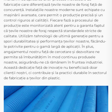
fabricație care diferențiază țevile noastre de foraj față de
concurență. Instalațiile noastre moderne sunt echipate cu
mașinării avansate, care permit o producție precisă și un
control riguros al calității. Fiecare fază a procesului de
producție este monitorizată atent pentru a garanta faptul
că țevile noastre de foraj respectă standardele stricte de
calitate. Utilizăm tehnologii de ultimă generație pentru a
spori durabilitatea și performanța țevilor noastre, făcându-
le potrivite pentru o gamă largă de aplicații. În plus,
angajamentul nostru față de cercetare și dezvoltare ne
permite să îmbunătățim în mod continuu produsele
noastre, asigurându-ne că rămânem în fruntea industriei.
Această dedicație față de inovație nu beneficiază doar
clienții noștri, ci contribuie și la practici durabile în sectorul
de fabricație a țevilor din plastic.