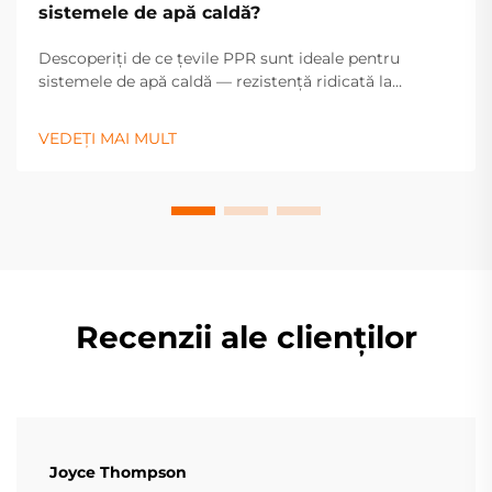
sistemele de apă caldă?
Descoperiți de ce țevile PPR sunt ideale pentru
sistemele de apă caldă — rezistență ridicată la
căldură, durabilitate și întreținere redusă asigură o
performanță fiabilă. Aflați mai multe.
VEDEȚI MAI MULT
Recenzii ale clienților
Joyce Thompson