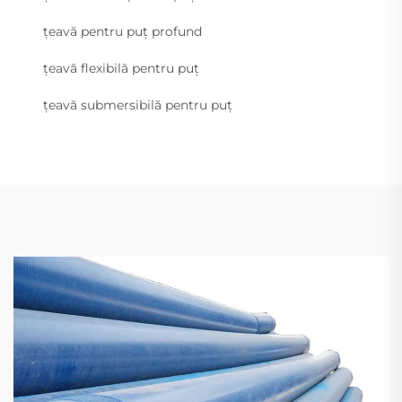
țeavă pentru puț profund
țeavă flexibilă pentru puț
țeavă submersibilă pentru puț