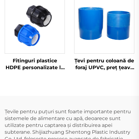
Fitinguri plastice
Țevi pentru coloană de
HDPE personalizate la
foraj UPVC, preț țeavă
fabrică, capăt de țeavă
PVC, furnizor țevi
pentru apă, fitinguri
pentru coloană de apă,
PP
inch și perforat, 4
filetate, adâncime
mare, preț produse
plastice UPVC
Țevile pentru puțuri sunt foarte importante pentru
sistemele de alimentare cu apă, deoarece sunt
utilizate pentru captarea și distribuirea apei
subterane. Shijiazhuang Shentong Plastic Industry
Co. Ltd. folosește procese avansate de fabricație