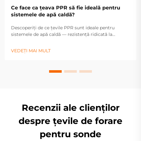
Ce face ca țeava PPR să fie ideală pentru
sistemele de apă caldă?
Descoperiți de ce țevile PPR sunt ideale pentru
sistemele de apă caldă — rezistență ridicată la
căldură, durabilitate și întreținere redusă asigură o
performanță fiabilă. Aflați mai multe.
VEDEȚI MAI MULT
Recenzii ale clienților
despre țevile de forare
pentru sonde