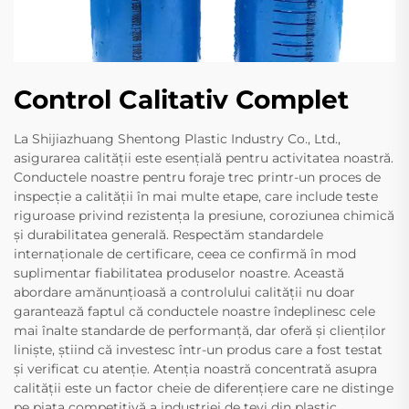
Control Calitativ Complet
La Shijiazhuang Shentong Plastic Industry Co., Ltd.,
asigurarea calității este esențială pentru activitatea noastră.
Conductele noastre pentru foraje trec printr-un proces de
inspecție a calității în mai multe etape, care include teste
riguroase privind rezistența la presiune, coroziunea chimică
și durabilitatea generală. Respectăm standardele
internaționale de certificare, ceea ce confirmă în mod
suplimentar fiabilitatea produselor noastre. Această
abordare amănunțioasă a controlului calității nu doar
garantează faptul că conductele noastre îndeplinesc cele
mai înalte standarde de performanță, dar oferă și clienților
liniște, știind că investesc într-un produs care a fost testat
și verificat cu atenție. Atenția noastră concentrată asupra
calității este un factor cheie de diferențiere care ne distinge
pe piața competitivă a industriei de țevi din plastic.