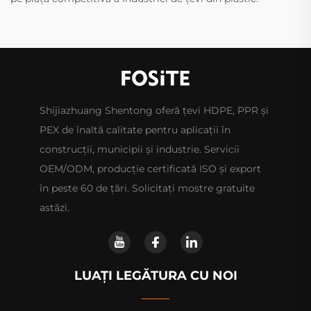
Shijiazhuang Shentong oferă țevi HDPE, PPR și
PEX de înaltă calitate pentru aplicații în
construcții, municipii și industrie. Servicii
OEM/ODM, producție certificată ISO și export
în peste 60 de țări. Solicitați mostre gratuite
astăzi.
LUAȚI LEGĂTURA CU NOI