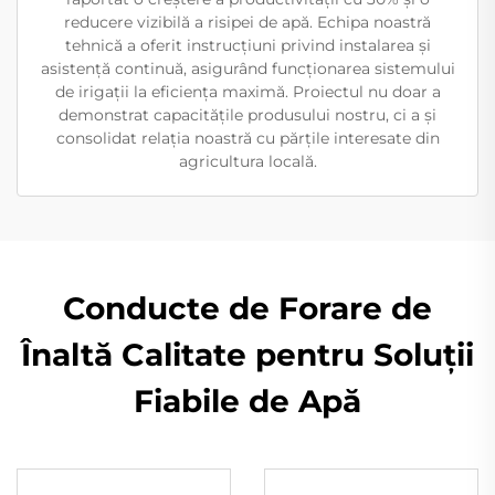
reducere vizibilă a risipei de apă. Echipa noastră
tehnică a oferit instrucțiuni privind instalarea și
asistență continuă, asigurând funcționarea sistemului
de irigații la eficiența maximă. Proiectul nu doar a
demonstrat capacitățile produsului nostru, ci a și
consolidat relația noastră cu părțile interesate din
agricultura locală.
Conducte de Forare de
Înaltă Calitate pentru Soluții
Fiabile de Apă