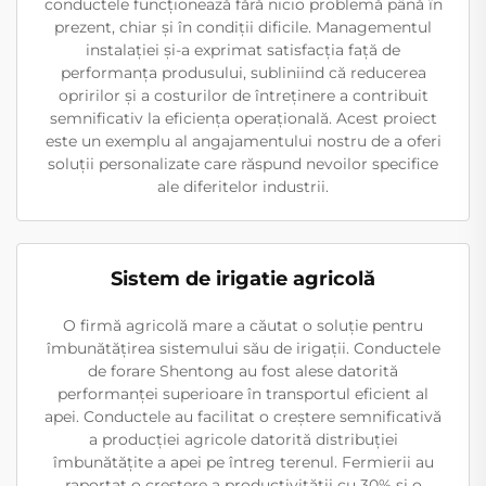
conductele funcționează fără nicio problemă până în
prezent, chiar și în condiții dificile. Managementul
instalației și-a exprimat satisfacția față de
performanța produsului, subliniind că reducerea
opririlor și a costurilor de întreținere a contribuit
semnificativ la eficiența operațională. Acest proiect
este un exemplu al angajamentului nostru de a oferi
soluții personalizate care răspund nevoilor specifice
ale diferitelor industrii.
Sistem de irigatie agricolă
O firmă agricolă mare a căutat o soluție pentru
îmbunătățirea sistemului său de irigații. Conductele
de forare Shentong au fost alese datorită
performanței superioare în transportul eficient al
apei. Conductele au facilitat o creștere semnificativă
a producției agricole datorită distribuției
îmbunătățite a apei pe întreg terenul. Fermierii au
raportat o creștere a productivității cu 30% și o