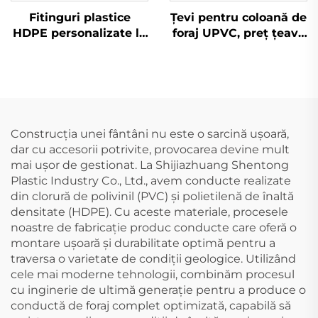
Fitinguri plastice
Țevi pentru coloană de
HDPE personalizate la
foraj UPVC, preț țeavă
fabrică, capăt de țeavă
PVC, furnizor țevi
pentru apă, fitinguri
pentru coloană de apă,
PP
inch și perforat, 4
filetate, adâncime
mare, preț produse
plastice UPVC
Construcția unei fântâni nu este o sarcină ușoară,
dar cu accesorii potrivite, provocarea devine mult
mai ușor de gestionat. La Shijiazhuang Shentong
Plastic Industry Co., Ltd., avem conducte realizate
din clorură de polivinil (PVC) și polietilenă de înaltă
densitate (HDPE). Cu aceste materiale, procesele
noastre de fabricație produc conducte care oferă o
montare ușoară și durabilitate optimă pentru a
traversa o varietate de condiții geologice. Utilizând
cele mai moderne tehnologii, combinăm procesul
cu inginerie de ultimă generație pentru a produce o
conductă de foraj complet optimizată, capabilă să