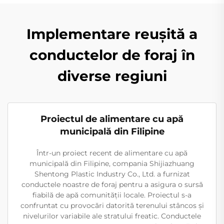
Implementare reușită a
conductelor de foraj în
diverse regiuni
Proiectul de alimentare cu apă
municipală din Filipine
Într-un proiect recent de alimentare cu apă
municipală din Filipine, compania Shijiazhuang
Shentong Plastic Industry Co., Ltd. a furnizat
conductele noastre de foraj pentru a asigura o sursă
fiabilă de apă comunității locale. Proiectul s-a
confruntat cu provocări datorită terenului stâncos și
nivelurilor variabile ale stratului freatic. Conductele