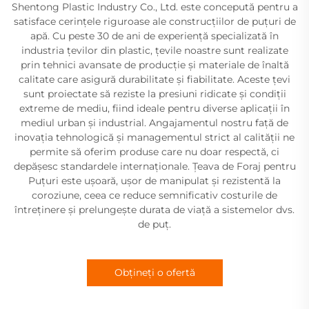
Shentong Plastic Industry Co., Ltd. este concepută pentru a
satisface cerințele riguroase ale construcțiilor de puțuri de
apă. Cu peste 30 de ani de experiență specializată în
industria țevilor din plastic, țevile noastre sunt realizate
prin tehnici avansate de producție și materiale de înaltă
calitate care asigură durabilitate și fiabilitate. Aceste țevi
sunt proiectate să reziste la presiuni ridicate și condiții
extreme de mediu, fiind ideale pentru diverse aplicații în
mediul urban și industrial. Angajamentul nostru față de
inovația tehnologică și managementul strict al calității ne
permite să oferim produse care nu doar respectă, ci
depășesc standardele internaționale. Țeava de Foraj pentru
Puțuri este ușoară, ușor de manipulat și rezistentă la
coroziune, ceea ce reduce semnificativ costurile de
întreținere și prelungește durata de viață a sistemelor dvs.
de puț.
Obțineți o ofertă