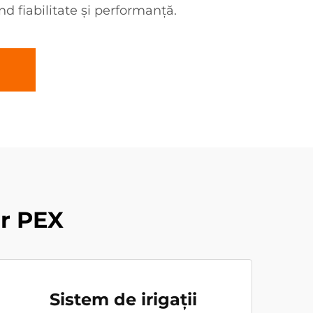
nd fiabilitate și performanță.
or PEX
Sistem de irigații