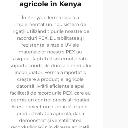
agricole în Kenya
În Kenya, o fermă locală a
implementat un nou sistem de
irigații utilizând tipurile noastre de
racorduri PEX. Durabilitatea și
rezistența la razele UV ale
materialelor noastre PEX au
asigurat faptul că sistemul poate
suporta condițiile dure ale mediului
înconjurător. Ferma a raportat o
creștere a producției agricole
datorită livrării eficiente a apei
facilitată de racordurile PEX, care au
permis un control precis al irigației.
Acest proiect nu numai că a sporit
productivitatea agricolă, dar a
demonstrat și versatilitatea
racordurilor PEX în diverse aplicații.