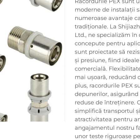
Racordurile PEX sunt u
moderne de instalații sa
numeroase avantaje car
tradiționale. La Shijia
Ltd., ne specializăm în
concepute pentru aplica
sunt proiectate să rezi
și presiune, fiind ideale
comercială. Flexibilita
mai ușoară, reducând co
plus, racordurile PEX s
depunerilor, asigurând 
reduse de întreținere. 
simplifică transportul 
atractivitatea pentru an
angajamentul nostru faț
unor teste riguroase pe