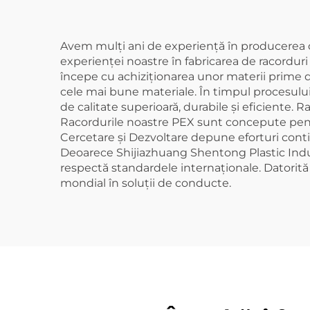
Avem mulți ani de experiență în producerea di
experienței noastre în fabricarea de racordur
începe cu achiziționarea unor materii prime 
cele mai bune materiale. În timpul procesulu
de calitate superioară, durabile și eficiente. R
Racordurile noastre PEX sunt concepute pentr
Cercetare și Dezvoltare depune eforturi conti
Deoarece Shijiazhuang Shentong Plastic Indus
respectă standardele internaționale. Datorită s
mondial în soluții de conducte.