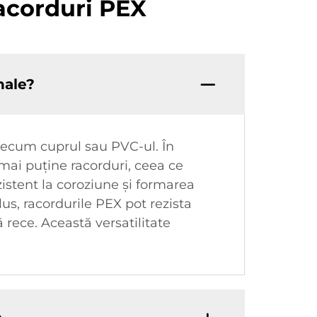
racorduri PEX
nale?
recum cuprul sau PVC-ul. În
 mai puține racorduri, ceea ce
zistent la coroziune și formarea
lus, racordurile PEX pot rezista
ă rece. Această versatilitate