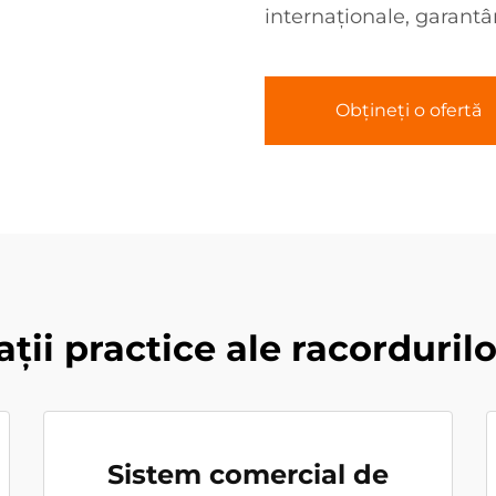
internaționale, garantâ
Obțineți o ofertă
ații practice ale racorduril
Sistem comercial de