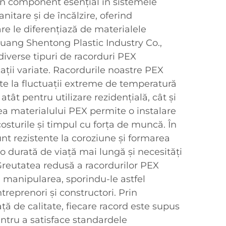
n component esențial în sistemele
nitare și de încălzire, oferind
e le diferențiază de materialele
zhuang Shentong Plastic Industry Co.,
 diverse tipuri de racorduri PEX
ții variate. Racordurile noastre PEX
ste la fluctuații extreme de temperatură
 atât pentru utilizare rezidențială, cât și
tea materialului PEX permite o instalare
sturile și timpul cu forța de muncă. În
unt rezistente la coroziune și formarea
o durată de viață mai lungă și necesități
Greutatea redusă a racordurilor PEX
și manipularea, sporindu-le astfel
treprenori și constructori. Prin
ă de calitate, fiecare racord este supus
ntru a satisface standardele