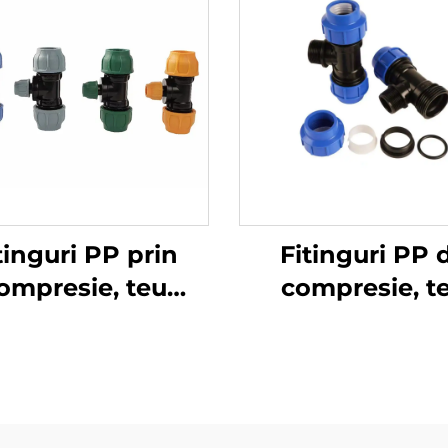
tinguri PP prin
Fitinguri PP 
ompresie, teu
compresie, t
ucere, fitinguri
mascul, fiting
HDPE
HDPE