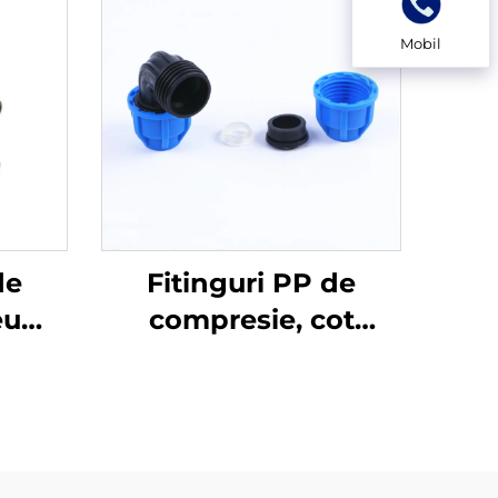
Mobil
de
Fitinguri PP de
eu
compresie, cot
uri
bărbat, fitinguri
HDPE