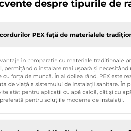
ecvente despre tipurile de 
acordurilor PEX față de materialele tradițio
vantaje în comparație cu materiale tradiționale p
il, permițând o instalare mai ușoară și necesitând
 cu forța de muncă. În al doilea rând, PEX este re
a de viață a sistemului de instalații sanitare. În p
ite atât pentru aplicații cu apă caldă, cât și cu ap
preferată pentru soluțiile moderne de instalații.