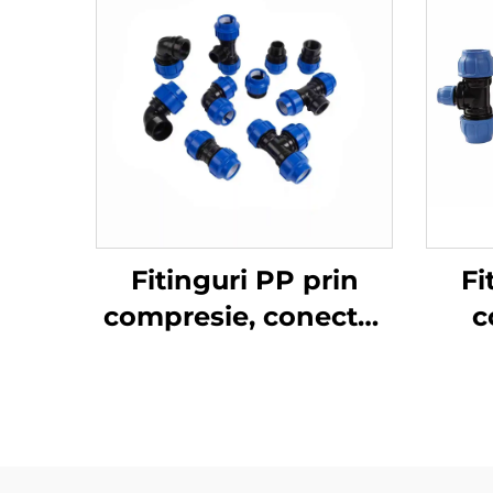
Fitinguri PP prin
Fi
compresie, conector
c
rapid, cot HDPE 90
red
de grade Pn16 Pn10