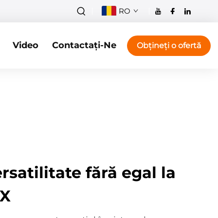
RO
Video
Contactați-Ne
Obțineți o ofertă
ersatilitate fără egal la
EX