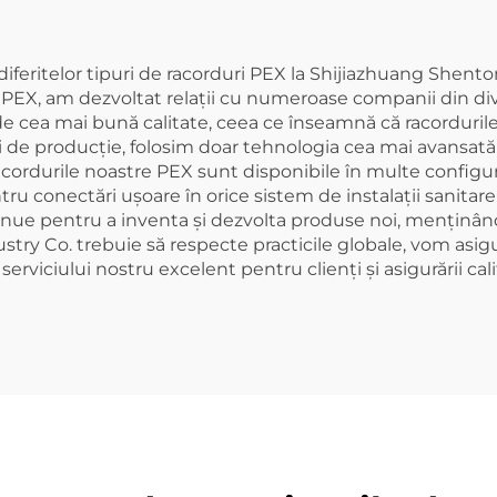
feritelor tipuri de racorduri PEX la Shijiazhuang Shentong
i PEX, am dezvoltat relații cu numeroase companii din div
de cea mai bună calitate, ceea ce înseamnă că racorduril
i de producție, folosim doar tehnologia cea mai avansată
acordurile noastre PEX sunt disponibile în multe configurații
u conectări ușoare în orice sistem de instalații sanitar
nue pentru a inventa și dezvolta produse noi, menținându-
try Co. trebuie să respecte practicile globale, vom asig
erviciului nostru excelent pentru clienți și asigurării ca