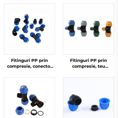
Fitinguri PP prin
Fitinguri PP prin
compresie, conector
compresie, teu
rapid, cot HDPE 90 de
reducere, fitinguri
grade Pn16 Pn10
HDPE