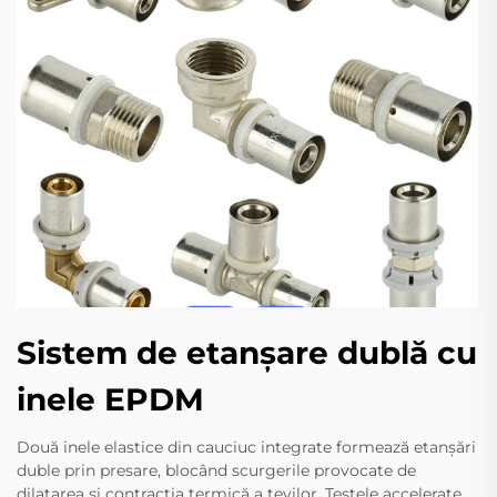
Sistem de etanșare dublă cu
inele EPDM
Două inele elastice din cauciuc integrate formează etanșări
duble prin presare, blocând scurgerile provocate de
dilatarea și contracția termică a țevilor. Testele accelerate