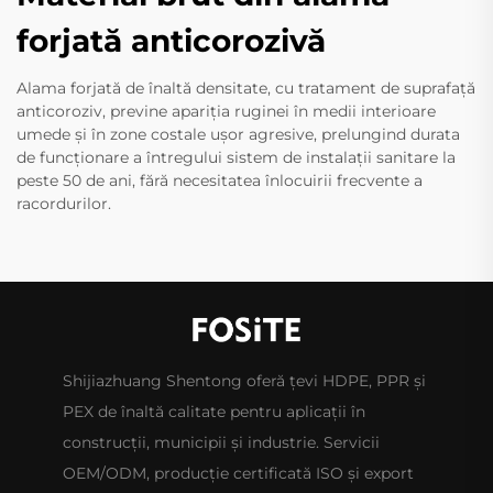
forjată anticorozivă
Alama forjată de înaltă densitate, cu tratament de suprafață
anticoroziv, previne apariția ruginei în medii interioare
umede și în zone costale ușor agresive, prelungind durata
de funcționare a întregului sistem de instalații sanitare la
peste 50 de ani, fără necesitatea înlocuirii frecvente a
racordurilor.
Shijiazhuang Shentong oferă țevi HDPE, PPR și
PEX de înaltă calitate pentru aplicații în
construcții, municipii și industrie. Servicii
OEM/ODM, producție certificată ISO și export