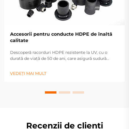
Accesorii pentru conducte HDPE de înaltă
calitate
Descoperă racorduri HDPE rezistente la UV, cu o
durată de viață de 50 de ani, care asigură sudură
etanșă. Ideale pentru sisteme de apă, gaze și irigații.
Solicită o ofertă astăzi.
VEDEȚI MAI MULT
Recenzii de clienți