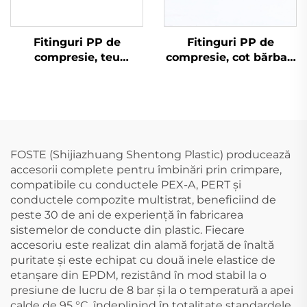
Fitinguri PP de
Fitinguri PP de
compresie, teu
compresie, cot bărbat,
mascul, fitinguri HDPE
fitinguri HDPE
FOSTE (Shijiazhuang Shentong Plastic) producează
accesorii complete pentru îmbinări prin crimpare,
compatibile cu conductele PEX-A, PERT și
conductele compozite multistrat, beneficiind de
peste 30 de ani de experiență în fabricarea
sistemelor de conducte din plastic. Fiecare
accesoriu este realizat din alamă forjată de înaltă
puritate și este echipat cu două inele elastice de
etanșare din EPDM, rezistând în mod stabil la o
presiune de lucru de 8 bar și la o temperatură a apei
calde de 95 °C, îndeplinind în totalitate standardele