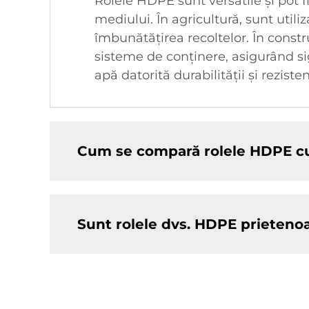
Rolele HDPE sunt versatile și pot fi 
mediului. În agricultură, sunt utili
îmbunătățirea recoltelor. În constr
sisteme de conținere, asigurând si
apă datorită durabilității și rezist
Cum se compară rolele HDPE cu
Sunt rolele dvs. HDPE prieteno