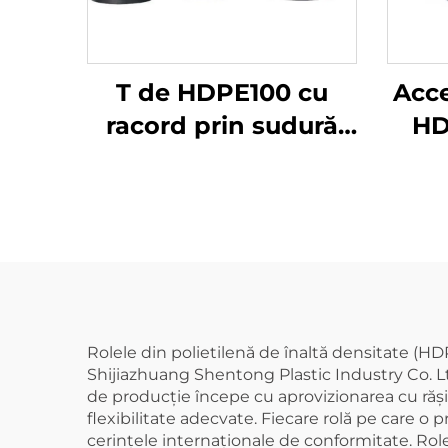
T de HDPE100 cu
Acce
racord prin sudură
HD
termică
a
Rolele din polietilenă de înaltă densitate (H
Shijiazhuang Shentong Plastic Industry Co. L
de producție începe cu aprovizionarea cu răși
flexibilitate adecvate. Fiecare rolă pe care o
cerințele internaționale de conformitate. Rolel