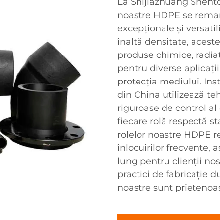
La Shijiazhuang Shenton
noastre HDPE se remarcă
excepționale și versatili
înaltă densitate, aceste
produse chimice, radiați
pentru diverse aplicații,
protecția mediului. Ins
din China utilizează te
riguroase de control al 
fiecare rolă respectă s
rolelor noastre HDPE r
înlocuirilor frecvente,
lung pentru clienții noș
practici de fabricație d
noastre sunt prietenoa