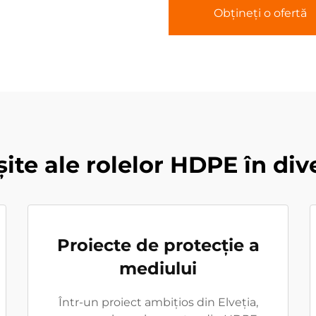
Obțineți o ofertă
șite ale rolelor HDPE în div
Proiecte de protecție a
mediului
Într-un proiect ambițios din Elveția,