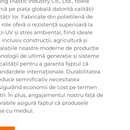
g Plastic Industry Co., Ltd., rolele
 pe piața globală datorită calității
tății lor. Fabricate din polietilenă de
 role oferă o rezistență superioară la
i UV și stres ambiental, fiind ideale
 inclusiv construcții, agricultură și
talațiile noastre moderne de producție
hnologii de ultimă generație și sisteme
calității pentru a garanta faptul că
tandardele internaționale. Durabilitatea
educe semnificativ necesitatea
 asigurând economii de cost pe termen
tri. În plus, angajamentul nostru față de
urabile asigură faptul că produsele
se cu mediul.