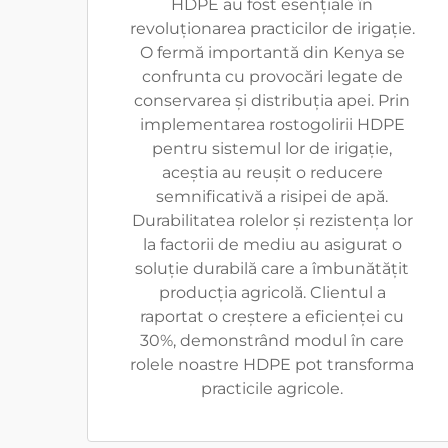
HDPE au fost esențiale în
revoluționarea practicilor de irigație.
O fermă importantă din Kenya se
confrunta cu provocări legate de
conservarea și distribuția apei. Prin
implementarea rostogolirii HDPE
pentru sistemul lor de irigație,
aceștia au reușit o reducere
semnificativă a risipei de apă.
Durabilitatea rolelor și rezistența lor
la factorii de mediu au asigurat o
soluție durabilă care a îmbunătățit
producția agricolă. Clientul a
raportat o creștere a eficienței cu
30%, demonstrând modul în care
rolele noastre HDPE pot transforma
practicile agricole.