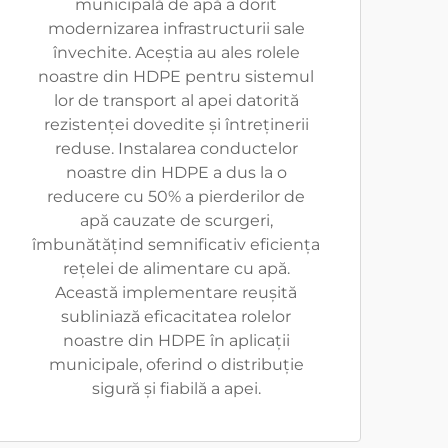
municipală de apă a dorit
modernizarea infrastructurii sale
învechite. Aceștia au ales rolele
noastre din HDPE pentru sistemul
lor de transport al apei datorită
rezistenței dovedite și întreținerii
reduse. Instalarea conductelor
noastre din HDPE a dus la o
reducere cu 50% a pierderilor de
apă cauzate de scurgeri,
îmbunătățind semnificativ eficiența
rețelei de alimentare cu apă.
Această implementare reușită
subliniază eficacitatea rolelor
noastre din HDPE în aplicații
municipale, oferind o distribuție
sigură și fiabilă a apei.