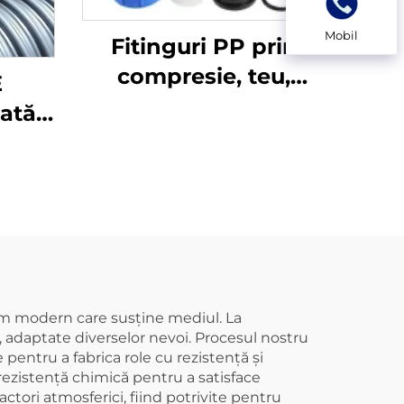
Mobil
Fitinguri PP prin
compresie, teu,
E
fitinguri HDPE
lată
ă de
n12,5
j
tem modern care susține mediul. La
adaptate diverselor nevoi. Procesul nostru
entru a fabrica role cu rezistență și
 rezistență chimică pentru a satisface
ctori atmosferici, fiind potrivite pentru