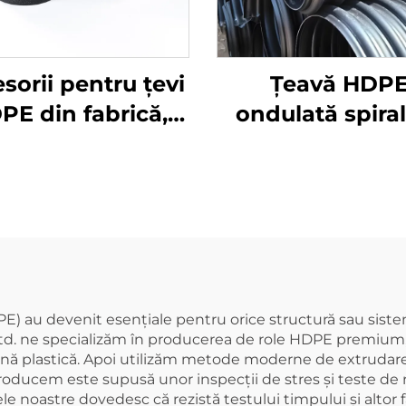
sorii pentru țevi
Țeavă HDP
PE din fabrică,
ondulată spira
daptor mascul
armată cu band
oțel Sn8 Sn10 S
pentru drena
DPE) au devenit esențiale pentru orice structură sau sis
td. ne specializăm în producerea de role HDPE premium, 
nă plastică. Apoi utilizăm metode moderne de extrudare p
 producem este supusă unor inspecții de stres și teste de
e noastre dovedesc că rezistă testului timpului și altor fa