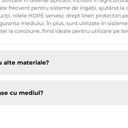
utilizate în diverse aplicații, inclusiv în agricultură
zate frecvent pentru sisteme de irigații, ajutând la 
ucții, rolele HDPE servesc drept lineri protectori p
guranța mediului. În plus, sunt utilizate în siste
enței la coroziune, fiind ideale pentru utilizare pe 
 alte materiale?
ase cu mediul?