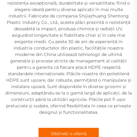
rezistența excepțională, durabilitate și versatilitate, fiind o
alegere ideală pentru diverse aplicații în mai multe
industrii. Fabricate de compania Shijiazhuang Shentong
Plastic Industry Co., Ltd., aceste plăci prezintă o rezistență
deosebită la impact, produse chimice și radiații UV,
asigurând longevitate și fiabilitate chiar și în cele mai
exigente medii. Cu peste 30 de ani de experiență în
industria conductelor din plastic, facilitățile noastre
moderne din China utilizează tehnologii de ultimă
generație și procese stricte de management al calității
pentru a garanta că fiecare placă HDPE respectă
standardele internaționale. Plăcile noastre din polietilenă
HDPE sunt ușoare, dar robuste, permițând o manipulare și
instalare ușoară. Sunt disponibile în diverse grosimi și
dimensiuni, adaptându-se la o gamă largă de aplicații, de la
construcții până la utilizări agricole. Plăcile pot fi ușor
prelucrate și sudate, oferind flexibilitate în ceea ce privește
designul și funcționalitatea.
Obțineți o ofertă