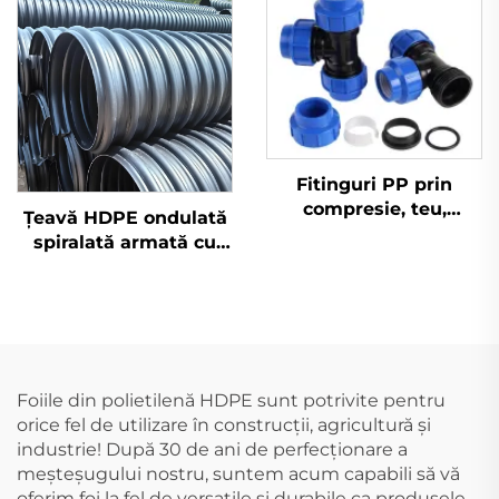
Fitinguri PP prin
compresie, teu,
Țeavă HDPE ondulată
fitinguri HDPE
spiralată armată cu
bandă de oțel Sn8
Sn10 Sn12,5 pentru
drenaj
Foiile din polietilenă HDPE sunt potrivite pentru
orice fel de utilizare în construcții, agricultură și
industrie! După 30 de ani de perfecționare a
meșteșugului nostru, suntem acum capabili să vă
oferim foi la fel de versatilе și durabile ca produsele