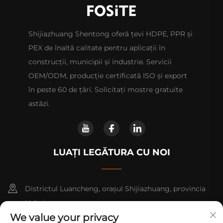
Shijiazhuang Shentong oferă țevi HDPE, PPR și
PEX de înaltă calitate pentru aplicații în
construcții, municipii și industrie. Servicii
OEM/ODM, producție certificată ISO și export
în peste 60 de țări. Solicitați mostre gratuite
astăzi.
LUAȚI LEGĂTURA CU NOI
Districtul Luancheng, orașul Shijiazhuang, provincia
Hebei.
We value your privacy