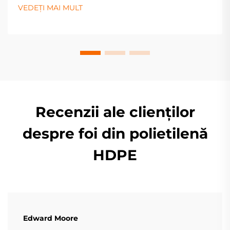
canalizare, drenaj și agricultură. Optimizează
VEDEȚI MAI MULT
specificațiile proiectului tău acum.
Recenzii ale clienților
despre foi din polietilenă
HDPE
Edward Moore