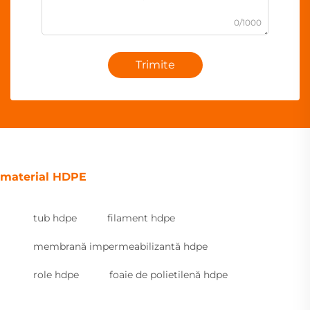
0/1000
Trimite
material HDPE
tub hdpe
filament hdpe
membrană impermeabilizantă hdpe
role hdpe
foaie de polietilenă hdpe