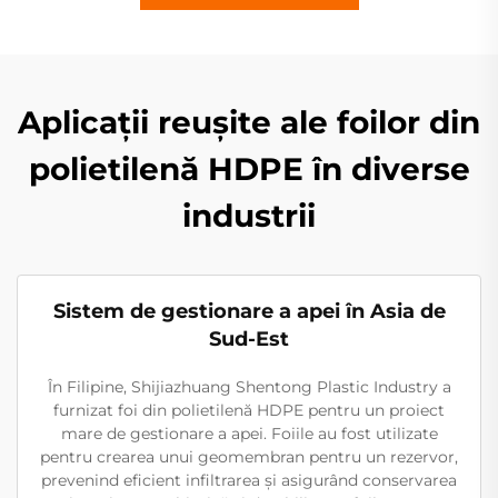
Aplicații reușite ale foilor din
polietilenă HDPE în diverse
industrii
Sistem de gestionare a apei în Asia de
Sud-Est
În Filipine, Shijiazhuang Shentong Plastic Industry a
furnizat foi din polietilenă HDPE pentru un proiect
mare de gestionare a apei. Foiile au fost utilizate
pentru crearea unui geomembran pentru un rezervor,
prevenind eficient infiltrarea și asigurând conservarea