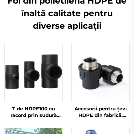
Foi din polietilenă HDPE de
înaltă calitate pentru
diverse aplicații
T de HDPE100 cu
Accesorii pentru țevi
racord prin sudură
HDPE din fabrică,
termică
adaptor mascul