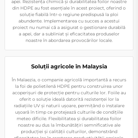
apei. Rezistența chimică și durabilitatea foilor noastre
din HDPE au fost esențiale în acest proiect, oferind o
soluție fiabilă într-o regiune predispusă la ploi
abundente. Implementarea cu succes a acestui
proiect nu numai că a asigurat o gestionare durabilă
a apei, dar a subliniat și eficacitatea produselor
noastre în abordarea provocărilor locale.
Soluții agricole în Malaysia
În Malaezia, o companie agricolă importantă a recurs
la foi de polietilenă HDPE pentru construirea unor
acoperișuri de protecție pentru culturile lor. Foiile au
oferit o soluție ideală datorită rezistenței lor la
radiațiile UV și naturii ușoare, permițând o instalare
ușoară în timp ce protejează culturile de condițiile
meteo dificile. Flexibilitatea și durabilitatea foilor
noastre au dus la îmbunătățiri semnificative ale
producției și calității culturilor, demonstrând