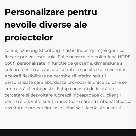
Personalizare pentru
nevoile diverse ale
proiectelor
La Shijiazhuang Shentong Plastic Industry, înțelegem că
fiecare proiect este unic. Foile noastre din polietilenă HDPE
pot fi personalizate în funcție de grosime, dimensiune și
culoare pentru a satisface cerințele specifice ale clienților.
Această flexibilitate ne permite să oferim soluții
personalizate care abordează provocările unice cu care se
confruntă clienții noștri. Echipa noastră dedicată de
cercetare și dezvoltare lucrează îndeaproape cu clienții
pentru a dezvolta soluții inovatoare care să îmbunătățească
rezultatele proiectelor, asigurând satisfacția și succesul.