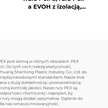
 wodę
a EVOH z izolacją,
a
dostępna w różnych
o
rozmiarach i cenach,
do ogrzewania
podłogowego
 PEX pod ziemią w różnych obszarach. PEX
ch. Do tych cech należą elastyczność,
huang Shentong Plastic Industry Co., Ltd. do
 międzynarodowymi standardami. Nasze linie
a z dużą dokładnością i powtarzalnością.
czną kontrolę jakości. Nasze rury PEX są
dporności chemicznej i naprężeń, by
e rury mogą działać optymalnie. Dążenie do
dla nas oznacza innowacyjność.