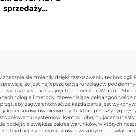
zaopatrzenia w
sprzedaży
i ogrzewani
ezpośrednia z
podłogoweg
yki, łuk spawany
czołowo
znacznie się zmieniły dzięki zastosowaniu technologii
sprawiają, że jest najlepszą opcją rurociągów podziemny
ć wytrzymywania skrajnych temperatur. W firmie Shijiaz
zą technologię i metody, zapewniające pełną zgodność z
zęt, aby zagwarantować, że każda partia jest wykonywan
 jakości surowców pierwotnych, które przeszły rygorysty
topniowemu systemowi kontroli, obejmującemu testy o
akie podejście zwiększa zakres warunków, w których nasz
ich bardziej wydajnymi i zrównoważonymi – to właśnie 