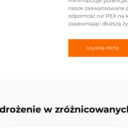
minimalizuje potencjal
nasze zaawansowane p
odporność rur PEX na k
zapewniając dłuższą ży
Uzyskaj ofertę
rożenie w zróżnicowanyc