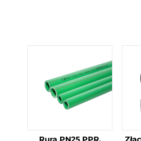
Rura PN25 PPR,
Złą