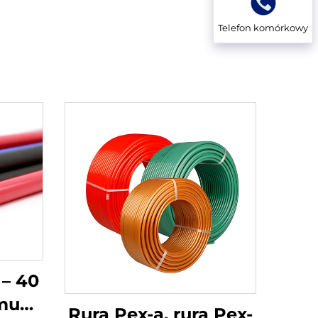
Telefon komórkowy
 – 40
mu
Rura Pex-a, rura Pex-