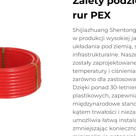
Zalety podz
rur PEX
Shijiazhuang Shentong P
w produkcji wysokiej j
układania pod ziemią, 
infrastrukturalne. Nas
zostały zaprojektowane
temperatury i ciśnieni
zarówno dla zastosowa
Dzięki ponad 30-letni
plastikowych, zapewnia
międzynarodowe standa
kątem trwałości i niez
umożliwia łatwą instal
zmniejszając konieczno