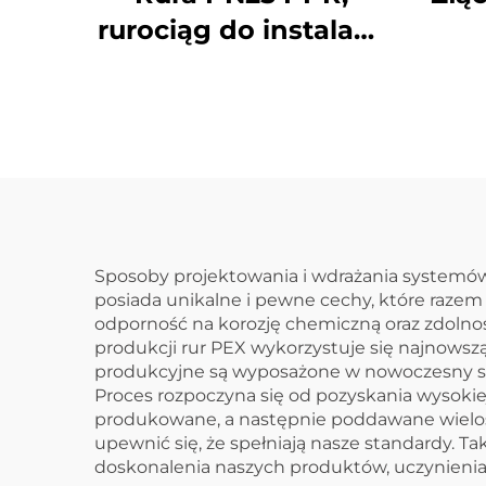
rurociąg do instalacji
wodnej, zimna i
b
ciepła woda, rura
fabr
PPR
Sposoby projektowania i wdrażania systemów 
posiada unikalne i pewne cechy, które razem 
odporność na korozję chemiczną oraz zdolnoś
produkcji rur PEX wykorzystuje się najnows
produkcyjne są wyposażone w nowoczesny spr
Proces rozpoczyna się od pozyskania wysokiej
produkowane, a następnie poddawane wielos
upewnić się, że spełniają nasze standardy. T
doskonalenia naszych produktów, uczynienia 