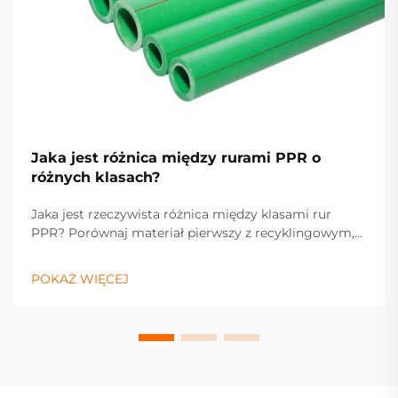
Jaka jest różnica między rurami PPR o
różnych klasach?
Jaka jest rzeczywista różnica między klasami rur
PPR? Porównaj materiał pierwszy z recyklingowym,
klasy ciśnieniowe PN25 i PN10, odporność na
temperaturę, trwałość oraz całkowity koszt
POKAŻ WIĘCEJ
posiadania. Wybierz świadomie — pobierz
przewodnik po specyfikacji.