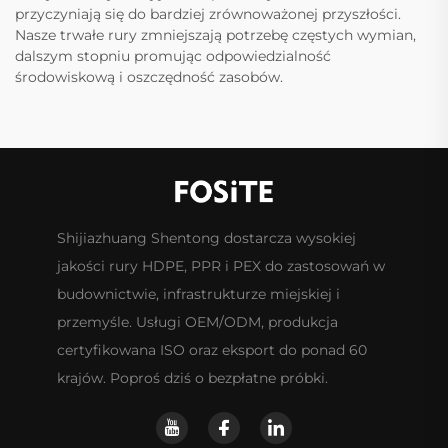
przyczyniają się do bardziej zrównoważonej przyszłości.
Nasze trwałe rury zmniejszają potrzebę częstych wymian,
dalszym stopniu promując odpowiedzialność
środowiskową i oszczędność zasobów.
Shijiazhuang Shentong dostarcza wysokiej
jakości rury HDPE, PPR i PEX do zastosowań w
budownictwie, infrastrukturze miejskiej i
przemyśle. Usługi OEM/ODM, produkcja
certyfikowana ISO oraz eksport do ponad 60
krajów. Poproś dziś o bezpłatne próbki.