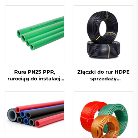
Rura PN25 PPR,
Złączki do rur HDPE
rurociąg do instalacji
sprzedaży
wodnej, zimna i ciepła
bezpośrednia z
woda, rura PPR
fabryki, łuk spawany
czołowo