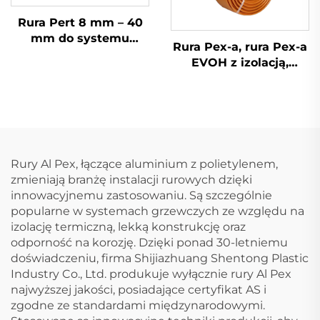
Rura Pert 8 mm – 40
mm do systemu
Rura Pex-a, rura Pex-a
zaopatrzenia w wodę i
EVOH z izolacją,
ogrzewania
dostępna w różnych
podłogowego
rozmiarach i cenach,
do ogrzewania
podłogowego
Rury Al Pex, łączące aluminium z polietylenem,
zmieniają branżę instalacji rurowych dzięki
innowacyjnemu zastosowaniu. Są szczególnie
popularne w systemach grzewczych ze względu na
izolację termiczną, lekką konstrukcję oraz
odporność na korozję. Dzięki ponad 30-letniemu
doświadczeniu, firma Shijiazhuang Shentong Plastic
Industry Co., Ltd. produkuje wyłącznie rury Al Pex
najwyższej jakości, posiadające certyfikat AS i
zgodne ze standardami międzynarodowymi.