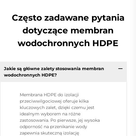
Często zadawane pytania
dotyczące membran
wodochronnych HDPE
Jakie są główne zalety stosowania membran
wodochronnych HDPE?
Membrana HDPE do izolacji
przeciwwilgociowej oferuje kilka
kluczowych zalet, dzięki czemu jest
idealnym wyborem na różne
zastosowania. Po pierwsze, jej wysoka
odporność na przenikanie wody
zapewnia skuteczną izolację