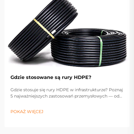
Gdzie stosowane są rury HDPE?
Gdzie stosuje się rury HDPE w infrastrukturze? Poznaj
5 najważniejszych zastosowań przemysłowych — od
zaopatrzenia w wodę i przesyłu gazu po kanalizację,
drenaż i rolnictwo. Zoptymalizuj teraz specyfikację
POKAŻ WIĘCEJ
swojego projektu.