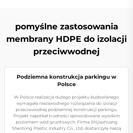
pomyślne zastosowania
membrany HDPE do izolacji
przeciwwodnej
Podziemna konstrukcja parkingu w
Polsce
W Polsce realizacja dużego projektu budowlanego
wymagała niezawodnego rozwiązania do izolacji
przeciwwodnej podziemnej konstrukcji parkingu.
Projekt napotkał trudności spowodowane wysokim
poziomem wód gruntowych. Firma Shijiazhuang
Shentong Plastic Industry Co., Ltd. dostarczyła naszą