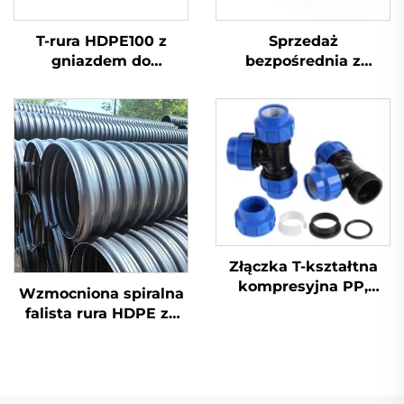
T-rura HDPE100 z
Sprzedaż
gniazdem do
bezpośrednia z
spawania cieplnego
fabryki, złączka do rur
HDPE, przejściówka
męska
Złączka T-kształtna
kompresyjna PP,
Wzmocniona spiralna
złączki HDPE
falista rura HDPE ze
stalową taśmą Sn8
Sn10 Sn12,5 do drenażu