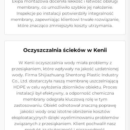
Ekipa montażowa doceniła lekkość i łatwość obsługi
membrany, co umożliwiło szybkie jej nałożenie.
Inspekcje po instalacji potwierdziły integralność
membrany, zapewniając klientowi trwałe rozwiązanie,
które znacząco zmniejszyło koszty utrzymania.
Oczyszczalnia ścieków w Kenii
W Kenii oczyszczalnia wody miała problemy z
przesiąkaniem, które wpływały na jakość uzdatnionej
wody. Firma Shijiazhuang Shentong Plastic Industry
Co., Ltd. dostarczyła naszą membranę uszczelniającą
HDPE w celu wyłożenia zbiorników obiektu. Proces
instalacji był efektywny, a odporność chemiczna
membrany odegrała kluczową rolę w tym
zastosowaniu. Obiekt odnotował znaczną poprawę
jakości wody oraz istotne obniżenie kosztów
eksploatacyjnych dzięki wyeliminowaniu problemów
związanych z przesiąkaniem. Klient pochwalił nasz
produkt za skuteczność i niezawodność.