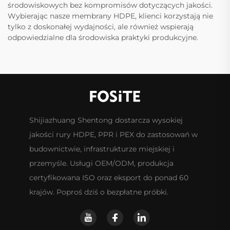
środowiskowych bez kompromisów dotyczących jakości.
Wybierając nasze membrany HDPE, klienci korzystają nie
tylko z doskonałej wydajności, ale również wspierają
odpowiedzialne dla środowiska praktyki produkcyjne.
Shijiazhuang Shentong dostarcza wysokiej
jakości rury HDPE, PPR i PEX do zastosowań w
budownictwie, infrastrukturze miejskiej i
przemyśle. Usługi OEM/ODM, produkcja
certyfikowana ISO oraz eksport do ponad 60
krajów. Poproś dziś o bezpłatne próbki.