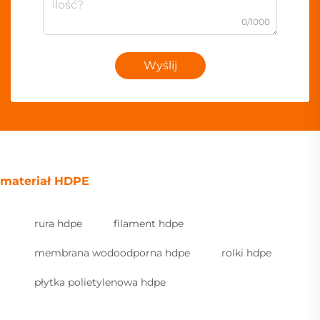
0/1000
Wyślij
materiał HDPE
rura hdpe
filament hdpe
membrana wodoodporna hdpe
rolki hdpe
płytka polietylenowa hdpe