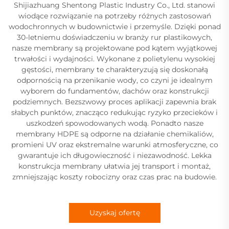
Shijiazhuang Shentong Plastic Industry Co., Ltd. stanowi
wiodące rozwiązanie na potrzeby różnych zastosowań
wodochronnych w budownictwie i przemyśle. Dzięki ponad
30-letniemu doświadczeniu w branży rur plastikowych,
nasze membrany są projektowane pod kątem wyjątkowej
trwałości i wydajności. Wykonane z polietylenu wysokiej
gęstości, membrany te charakteryzują się doskonałą
odpornością na przenikanie wody, co czyni je idealnym
wyborem do fundamentów, dachów oraz konstrukcji
podziemnych. Bezszwowy proces aplikacji zapewnia brak
słabych punktów, znacząco redukując ryzyko przecieków i
uszkodzeń spowodowanych wodą. Ponadto nasze
membrany HDPE są odporne na działanie chemikaliów,
promieni UV oraz ekstremalne warunki atmosferyczne, co
gwarantuje ich długowieczność i niezawodność. Lekka
konstrukcja membrany ułatwia jej transport i montaż,
zmniejszając koszty robocizny oraz czas prac na budowie.
Uzyskaj ofertę