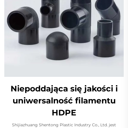
Niepoddająca się jakości i
uniwersalność filamentu
HDPE
Shijiazhuang Shentong Plastic Industry Co., Ltd. jest