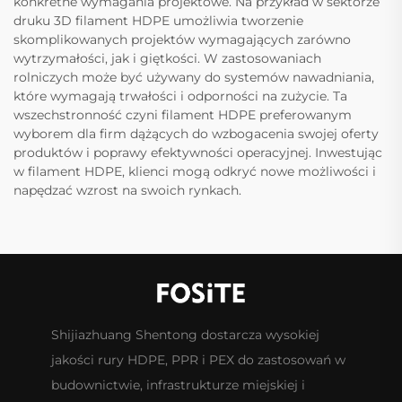
konkretne wymagania projektowe. Na przykład w sektorze
druku 3D filament HDPE umożliwia tworzenie
skomplikowanych projektów wymagających zarówno
wytrzymałości, jak i giętkości. W zastosowaniach
rolniczych może być używany do systemów nawadniania,
które wymagają trwałości i odporności na zużycie. Ta
wszechstronność czyni filament HDPE preferowanym
wyborem dla firm dążących do wzbogacenia swojej oferty
produktów i poprawy efektywności operacyjnej. Inwestując
w filament HDPE, klienci mogą odkryć nowe możliwości i
napędzać wzrost na swoich rynkach.
Shijiazhuang Shentong dostarcza wysokiej
jakości rury HDPE, PPR i PEX do zastosowań w
budownictwie, infrastrukturze miejskiej i