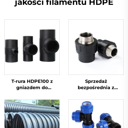
jakości filamentu HDPE
T-rura HDPE100 z
Sprzedaż
gniazdem do
bezpośrednia z
spawania cieplnego
fabryki, złączka do rur
HDPE, przejściówka
męska