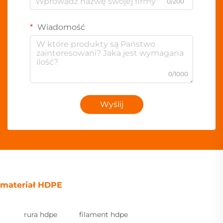
0/200
Wiadomość
0/1000
Wyślij
materiał HDPE
rura hdpe
filament hdpe