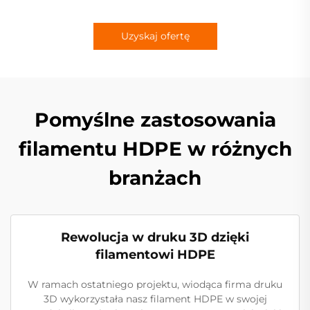
Uzyskaj ofertę
Pomyślne zastosowania
filamentu HDPE w różnych
branżach
Rewolucja w druku 3D dzięki
filamentowi HDPE
W ramach ostatniego projektu, wiodąca firma druku
3D wykorzystała nasz filament HDPE w swojej