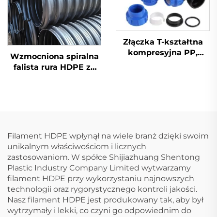
Złączka T-kształtna
kompresyjna PP,
Wzmocniona spiralna
złączki HDPE
falista rura HDPE ze
stalową taśmą Sn8
Sn10 Sn12,5 do drenażu
Filament HDPE wpłynął na wiele branż dzięki swoim
unikalnym właściwościom i licznych
zastosowaniom. W spółce Shijiazhuang Shentong
Plastic Industry Company Limited wytwarzamy
filament HDPE przy wykorzystaniu najnowszych
technologii oraz rygorystycznego kontroli jakości.
Nasz filament HDPE jest produkowany tak, aby był
wytrzymały i lekki, co czyni go odpowiednim do