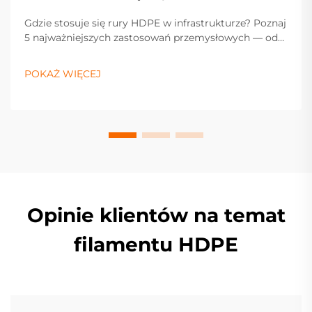
Gdzie stosuje się rury HDPE w infrastrukturze? Poznaj
5 najważniejszych zastosowań przemysłowych — od
zaopatrzenia w wodę i przesyłu gazu po kanalizację,
drenaż i rolnictwo. Zoptymalizuj teraz specyfikację
POKAŻ WIĘCEJ
swojego projektu.
Opinie klientów na temat
filamentu HDPE