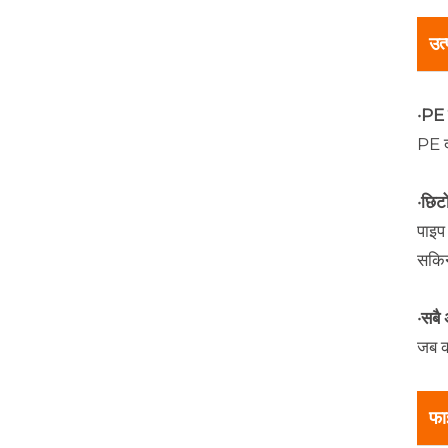
उत
·PE प
PE द
·छिट
पाइप
सकि
·सबै
जब क
फा