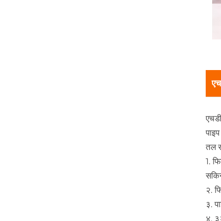
एच
एचडी
पाइप 
तल सम
1. फि
सकि
२. फ
३. प
४. ३