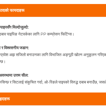
्पादको फायदाहरू
ाइपसँग मिल्दोजुल्दो:
बाव पाइपिङ नेटवर्कका लागि PP कम्प्रेसन फिटिंग्स।
ो र विश्वसनीय जडान:
 प्रवेश अझ सजिलो बनाउनका लागि विभाजित अङ्गूठी खोल्न अनुकूलन गरिएको छ
न्छ।
 अवस्थामा उत्तम सील:
सिन्छ र सिटलाई संकुचित गर्दा, ओ-रिङले पाइपको विरुद्ध दबाब बनाउँछ, जसल
इदाहरू