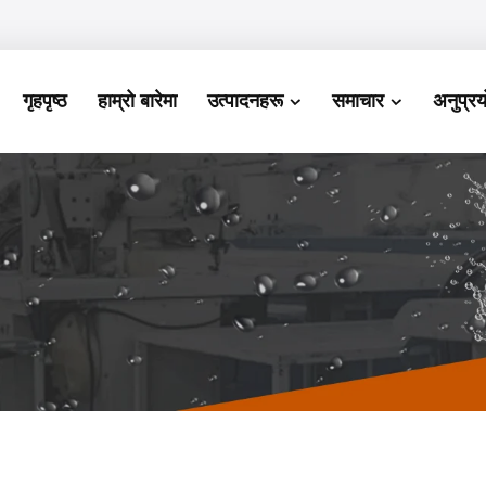
गृहपृष्ठ
हाम्रो बारेमा
उत्पादनहरू
समाचार
अनुप्रय