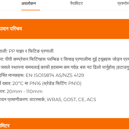
अवलोकन
पैरामिटर
प्रश्नोत्
्पादन परिचय
रणाली: PP पाइप र फिटिङ प्रणाली
रा: पीपी कम्प्रेसन फिटिंगहरू प्लम्बिङ र सिचाइ प्रणालीमा दुई ट्यूबहरू जोड्न प्
, जसले स्थापना समयलाई काफी हदसम्म कम गर्दछ: बस नट ढिलो पार्नुहोस् (हटाउनु
्दर्भित मानकहरू: EN ISO15874 AS/NZS 4129
र्य दबाव: 20ºC मा PN16 (थ्रेडेड फिटिंग: PN10)
कार: 20mm - 110mm
्पादन प्रमाणीकरण: वाटरमार्क, WRAS, GOST, CE, ACS
रामिटर