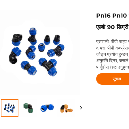
Pn16 Pn10 पीप
एल्बो 90 डिग्री
प्रणाली: पीपी पाइप
दायरा: पीपी कम्प्रे
जोड्न प्रयोग हुन्छन
अनुमति दिन्छ, जसल
पार्नुहोस् (हटाउनुहुन
सूचना