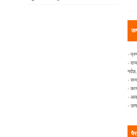
उत
- प्
- दाय
गर्दछ
- सन
- का
- आ
- उत
पै