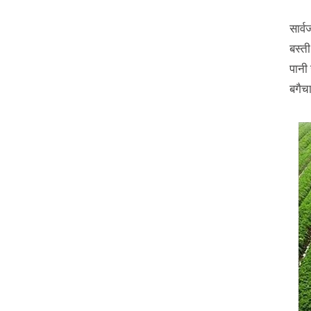
सार्
बस्त
पानी
बगैच