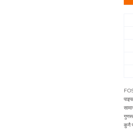
FOSI
पाइप
सामान
गुणस
कुनै