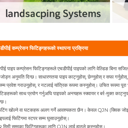
डीपीई कम्प्रेसन फिटिङ्गहरूको स्थापना प्रक्रिया
पीई पाइप कम्प्रेसन फिटिङ्गहरूले एचडीपीई पाइपको लागि वेल्डिङ बिना सजि
जोड्न अनुमति दिन्छ। साधारणतया पाइप काट्नुहोस्, छेन्नुहोस् र सफा गर्नुहोस
्म प्रवेश गराउनुहोस्, र नटलाई यांत्रिक रूपमा कस्नुहोस्। उचित रूपमा पूरा 
टिङहरूको साथ प्रयोग गर्नुअघि पाइपको अन्त्यहरू स्क्वायर र बर्र-मुक्त काट्न
न्छ।
िटिंग खोल्ने वा घटकहरू अलग गर्ने आवश्यकता छैन। केवल QJN (क्विक जोइन्
ाइपलाई फिटिंगमा स्टपर सम्म घुसाउनुहोस्।
२ मिमी सम्मका फिटिंगहरूका लागि QJN लाई हातले कस्नुहोस्।