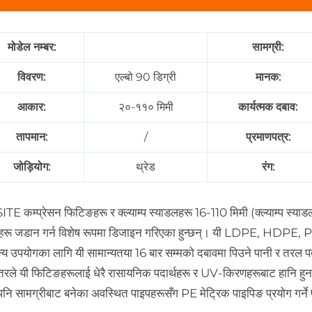
मोडेल नम्बर:
सामग्री:
विवरण:
एल्बो 90 डिग्री
मानक:
आकार:
२०-११० मिमी
कार्यत्मक दबाव:
तापमान:
/
प्रमाणपत्र:
जोड़ियोग:
थ्रेड
रंग:
TE कम्प्रेसन फिटिङहरू र क्ल्याम्प स्याडलहरू 16-110 मिमी (क्ल्याम्प स्या
हरू जडान गर्न विशेष रूपमा डिजाइन गरिएका हुन्छन्। यी LDPE, HDPE, PE
्य उपयोगका लागि यी सामान्यतया 16 बार सम्मको दबावमा पिउने पानी र तरल पदार
्तरले यी फिटिङहरूलाई धेरै रासायनिक पदार्थहरू र UV-किरणहरूबाट हानि 
 पनि सामग्रीबाट बनेका अवस्थित पाइपहरूसँग PE मेट्रिक पाइपिङ प्रयोग गर्ने 