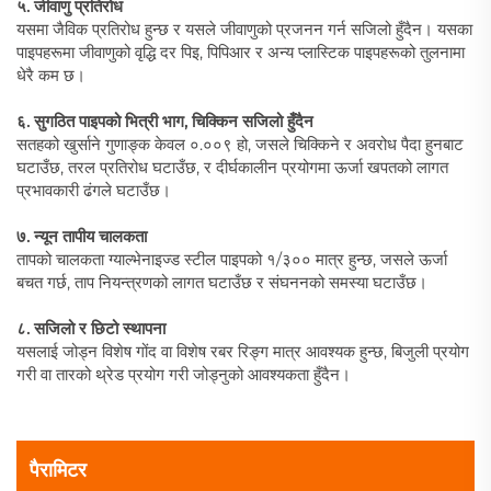
५. जीवाणु प्रतिरोध
यसमा जैविक प्रतिरोध हुन्छ र यसले जीवाणुको प्रजनन गर्न सजिलो हुँदैन। यसका
पाइपहरूमा जीवाणुको वृद्धि दर पिइ, पिपिआर र अन्य प्लास्टिक पाइपहरूको तुलनामा
धेरै कम छ।
६. सुगठित पाइपको भित्री भाग, चिक्किन सजिलो हुँदैन
सतहको खुर्साने गुणाङ्क केवल ०.००९ हो, जसले चिक्किने र अवरोध पैदा हुनबाट
घटाउँछ, तरल प्रतिरोध घटाउँछ, र दीर्घकालीन प्रयोगमा ऊर्जा खपतको लागत
प्रभावकारी ढंगले घटाउँछ।
७. न्यून तापीय चालकता
तापको चालकता ग्याल्भेनाइज्ड स्टील पाइपको १/३०० मात्र हुन्छ, जसले ऊर्जा
बचत गर्छ, ताप नियन्त्रणको लागत घटाउँछ र संघननको समस्या घटाउँछ।
८. सजिलो र छिटो स्थापना
यसलाई जोड्न विशेष गोंद वा विशेष रबर रिङ्ग मात्र आवश्यक हुन्छ, बिजुली प्रयोग
गरी वा तारको थ्रेड प्रयोग गरी जोड्नुको आवश्यकता हुँदैन।
पैरामिटर