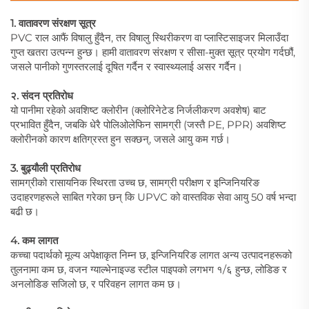
1. वातावरण संरक्षण सूत्र
PVC राल आफैं विषालु हुँदैन, तर विषालु स्थिरीकरण वा प्लास्टिसाइजर मिलाउँदा
गुप्त खतरा उत्पन्न हुन्छ। हामी वातावरण संरक्षण र सीसा-मुक्त सूत्र प्रयोग गर्दछौं,
जसले पानीको गुणस्तरलाई दूषित गर्दैन र स्वास्थ्यलाई असर गर्दैन।
२. संदन प्रतिरोध
यो पानीमा रहेको अवशिष्ट क्लोरीन (क्लोरिनेटेड निर्जलीकरण अवशेष) बाट
प्रभावित हुँदैन, जबकि धेरै पोलिओलेफिन सामग्री (जस्तै PE, PPR) अवशिष्ट
क्लोरीनको कारण क्षतिग्रस्त हुन सक्छन्, जसले आयु कम गर्छ।
3. बुढ्यौली प्रतिरोध
सामग्रीको रासायनिक स्थिरता उच्च छ, सामग्री परीक्षण र इन्जिनियरिङ
उदाहरणहरूले साबित गरेका छन् कि UPVC को वास्तविक सेवा आयु 50 वर्ष भन्दा
बढी छ।
4. कम लागत
कच्चा पदार्थको मूल्य अपेक्षाकृत निम्न छ, इन्जिनियरिङ लागत अन्य उत्पादनहरूको
तुलनामा कम छ, वजन ग्याल्भेनाइज्ड स्टील पाइपको लगभग १/६ हुन्छ, लोडिङ र
अनलोडिङ सजिलो छ, र परिवहन लागत कम छ।