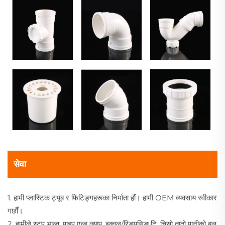
सेवा
1. हामी प्लास्टिक ट्यूब र फिटिङ्गहरूका निर्माता हौं। हामी OEM व्यवसाय स्वीकार
गर्छौं।
2. हामीले स्टप भाल्व, पाइप एन्ड क्याप, इक्वल/रिड्युसिङ टि, चिसो तातो पानीको बल