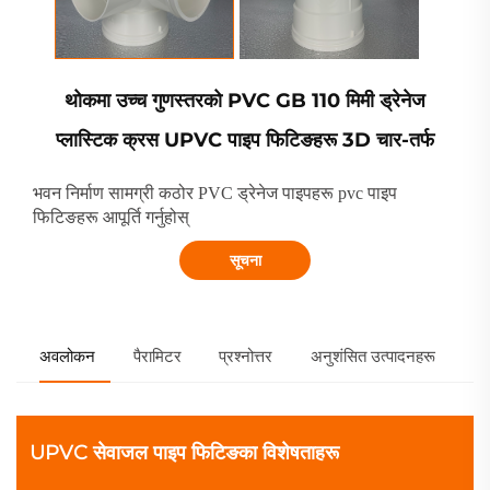
थोकमा उच्च गुणस्तरको PVC GB 110 मिमी ड्रेनेज
प्लास्टिक क्रस UPVC पाइप फिटिङहरू 3D चार-तर्फ
भवन निर्माण सामग्री कठोर PVC ड्रेनेज पाइपहरू pvc पाइप
फिटिङहरू आपूर्ति गर्नुहोस्
सूचना
अवलोकन
पैरामिटर
प्रश्नोत्तर
अनुशंसित उत्पादनहरू
UPVC सेवाजल पाइप फिटिङका विशेषताहरू