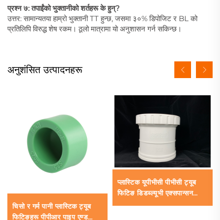
प्रश्न ७: तपाईंको भुक्तानीको शर्तहरू के हुन्?
उत्तर: सामान्यतया हाम्रो भुक्तानी TT हुन्छ, जसमा ३०% डिपोजिट र BL को
प्रतिलिपि विरुद्ध शेष रकम। ठूलो मात्रामा यो अनुशासन गर्न सकिन्छ।
अनुशंसित उत्पादनहरू
प्लास्टिक यूपीभीसी पीभीसी ट्यूब
फिटिङ डिडब्ल्यूभी एक्सपान्सन
जोइन्ट पाइप पानी ड्रेनेजका लागि
चिसो र गर्म पानी प्लास्टिक ट्यूब
फिटिङहरू पीपीआर पाइप एण्ड