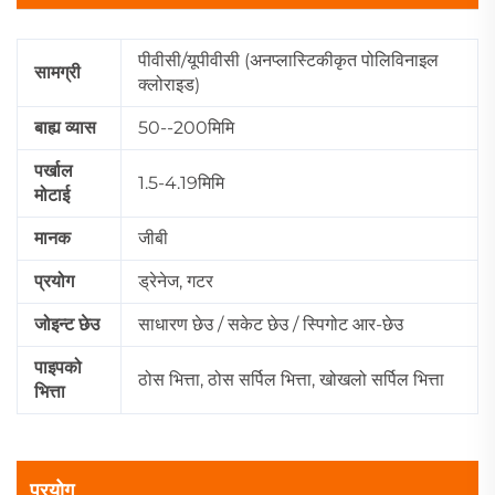
पीवीसी/यूपीवीसी (अनप्लास्टिकीकृत पोलिविनाइल
सामग्री
क्लोराइड)
बाह्य व्यास
50--200मिमि
पर्खाल
1.5-4.19मिमि
मोटाई
मानक
जीबी
प्रयोग
ड्रेनेज, गटर
जोइन्ट छेउ
साधारण छेउ / सकेट छेउ / स्पिगोट आर-छेउ
पाइपको
ठोस भित्ता, ठोस सर्पिल भित्ता, खोखलो सर्पिल भित्ता
भित्ता
प्रयोग