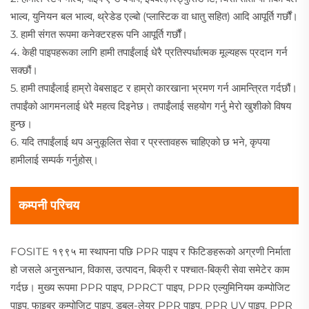
भाल्व, युनियन बल भाल्व, थ्रेडेड एल्बो (प्लास्टिक वा धातु सहित) आदि आपूर्ति गर्छौं।
3. हामी संगत रूपमा कनेक्टरहरू पनि आपूर्ति गर्छौं।
4. केही पाइपहरूका लागि हामी तपाईंलाई धेरै प्रतिस्पर्धात्मक मूल्यहरू प्रदान गर्न
सक्छौं।
5. हामी तपाईंलाई हाम्रो वेबसाइट र हाम्रो कारखाना भ्रमण गर्न आमन्त्रित गर्दछौं।
तपाईंको आगमनलाई धेरै महत्व दिइनेछ। तपाईंलाई सहयोग गर्नु मेरो खुशीको विषय
हुन्छ।
6. यदि तपाईंलाई थप अनुकूलित सेवा र प्रस्तावहरू चाहिएको छ भने, कृपया
हामीलाई सम्पर्क गर्नुहोस्।
कम्पनी परिचय
FOSITE १९९५ मा स्थापना पछि PPR पाइप र फिटिङहरूको अग्रणी निर्माता
हो जसले अनुसन्धान, विकास, उत्पादन, बिक्री र पश्चात-बिक्री सेवा समेटेर काम
गर्दछ। मुख्य रूपमा PPR पाइप, PPRCT पाइप, PPR एल्युमिनियम कम्पोजिट
पाइप, फाइबर कम्पोजिट पाइप, डबल-लेयर PPR पाइप, PPR UV पाइप, PPR