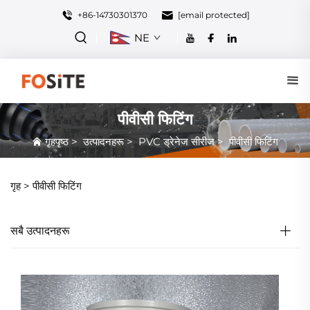
+86-14730301370
[email protected]
NE
पीवीसी फिटिंग
गृहपृष्ठ
>
उत्पादनहरू
>
PVC ड्रेनेज सीरीज
>
पीवीसी फिटिंग
गृह >
पीवीसी फिटिंग
सबै उत्पादनहरू