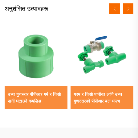
अनुशंसित उत्पादहरू
उच्च गुणस्तर पीपीआर गर्म र चिसो
गरम र चिसो पानीका लागि उच्च
पानी घटाउने कपलिङ
गुणस्तरको पीपीआर बल भाल्भ