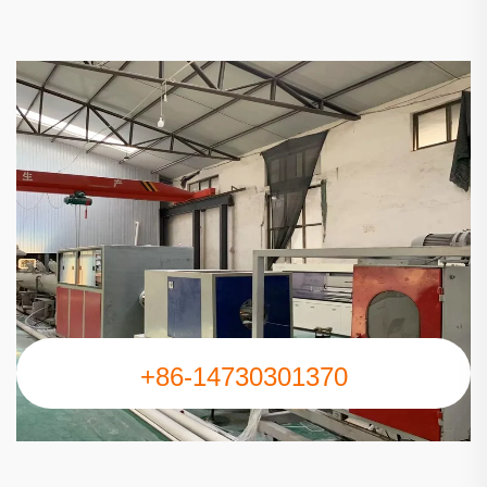
+86-14730301370