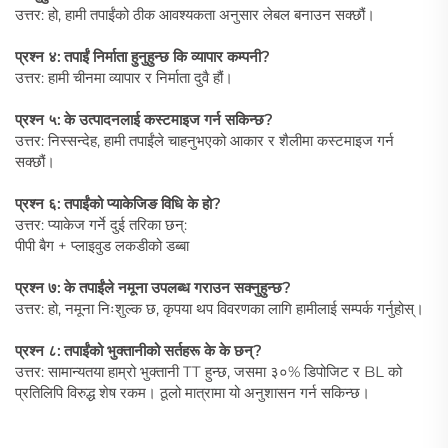
उत्तर: हो, हामी तपाईंको ठीक आवश्यकता अनुसार लेबल बनाउन सक्छौं।
प्रश्न ४: तपाईं निर्माता हुनुहुन्छ कि व्यापार कम्पनी?
उत्तर: हामी चीनमा व्यापार र निर्माता दुवै हौं।
प्रश्न ५: के उत्पादनलाई कस्टमाइज गर्न सकिन्छ?
उत्तर: निस्सन्देह, हामी तपाईंले चाहनुभएको आकार र शैलीमा कस्टमाइज गर्न
सक्छौं।
प्रश्न ६: तपाईंको प्याकेजिङ विधि के हो?
उत्तर: प्याकेज गर्ने दुई तरिका छन्:
पीपी बैग + प्लाइवुड लकडीको डब्बा
प्रश्न ७: के तपाईंले नमूना उपलब्ध गराउन सक्नुहुन्छ?
उत्तर: हो, नमूना निःशुल्क छ, कृपया थप विवरणका लागि हामीलाई सम्पर्क गर्नुहोस्।
प्रश्न ८: तपाईंको भुक्तानीको सर्तहरू के के छन्?
उत्तर: सामान्यतया हाम्रो भुक्तानी TT हुन्छ, जसमा ३०% डिपोजिट र BL को
प्रतिलिपि विरुद्ध शेष रकम। ठूलो मात्रामा यो अनुशासन गर्न सकिन्छ।