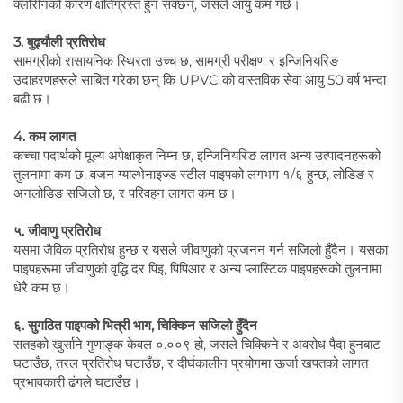
क्लोरीनको कारण क्षतिग्रस्त हुन सक्छन्, जसले आयु कम गर्छ।
3. बुढ्यौली प्रतिरोध
सामग्रीको रासायनिक स्थिरता उच्च छ, सामग्री परीक्षण र इन्जिनियरिङ
उदाहरणहरूले साबित गरेका छन् कि UPVC को वास्तविक सेवा आयु 50 वर्ष भन्दा
बढी छ।
4. कम लागत
कच्चा पदार्थको मूल्य अपेक्षाकृत निम्न छ, इन्जिनियरिङ लागत अन्य उत्पादनहरूको
तुलनामा कम छ, वजन ग्याल्भेनाइज्ड स्टील पाइपको लगभग १/६ हुन्छ, लोडिङ र
अनलोडिङ सजिलो छ, र परिवहन लागत कम छ।
५. जीवाणु प्रतिरोध
यसमा जैविक प्रतिरोध हुन्छ र यसले जीवाणुको प्रजनन गर्न सजिलो हुँदैन। यसका
पाइपहरूमा जीवाणुको वृद्धि दर पिइ, पिपिआर र अन्य प्लास्टिक पाइपहरूको तुलनामा
धेरै कम छ।
६. सुगठित पाइपको भित्री भाग, चिक्किन सजिलो हुँदैन
सतहको खुर्साने गुणाङ्क केवल ०.००९ हो, जसले चिक्किने र अवरोध पैदा हुनबाट
घटाउँछ, तरल प्रतिरोध घटाउँछ, र दीर्घकालीन प्रयोगमा ऊर्जा खपतको लागत
प्रभावकारी ढंगले घटाउँछ।