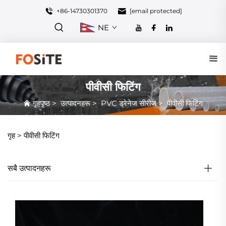
+86-14730301370
[email protected]
NE
पीवीसी फिटिंग
गृहपृष्ठ
>
उत्पादनहरू
>
PVC ड्रेनेज सीरीज
>
पीवीसी फिटिंग
गृह >
पीवीसी फिटिंग
सबै उत्पादनहरू