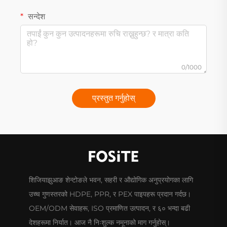
सन्देश
0/1000
प्रस्तुत गर्नुहोस्
शिजियाझुआङ शेन्टोङले भवन, सहरी र औद्योगिक अनुप्रयोगका लागि
उच्च गुणस्तरको HDPE, PPR, र PEX पाइपहरू प्रदान गर्दछ।
OEM/ODM सेवाहरू, ISO प्रमाणित उत्पादन, र ६० भन्दा बढी
देशहरूमा निर्यात। आज नै निःशुल्क नमूनाको माग गर्नुहोस्।