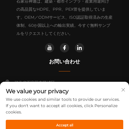
石家荘神通は、建築・都市インフラ・産業用途向け
の高品質なHDPE、PPR、PEX管を提供していま
す。OEM／ODMサービス、ISO認証取得済みの生産
体制、60か国以上への輸出実績。今すぐ無料サンプ
ルをリクエストしてください。
お問い合わせ
河北省石家荘市欒城区
We value your privacy
+86-14730301370
We use cookies and similar tools to provide our services.
If you don't want to accept all cookies, click Personalize
[email protected]
cookies.
Accept all
著作権 © 2025 石家荘神通プラスチック工業有限公司
プライバシーポ