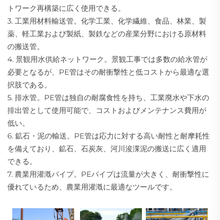
トワーク再構築に広く使用できる。
3. 工業用材料輸送管。化学工業、化学繊維、食品、林業、製
薬、軽工業および製紙、製鉄などの産業分野における原材料
の搬送管。
4. 景観用水供給ネットワーク。景観工事では多数の給水管が
必要となるが、PE管はその耐衝撃性と低コストから最適な選
択肢である。
5. 排水管。PE管は独自の耐腐食性を持ち、工業廃水や下水の
排出管として使用可能で、コストおよびメンテナンス費用が
低い。
6. 鉱石・泥の輸送。PE管は応力に対する高い耐性と耐摩耗性
を備えており、鉱石、石炭灰、河川浚渫泥の搬送に広く適用
できる。
7. 農業用灌漑パイプ。PEパイプは流量が大きく、耐衝撃性に
優れているため、農業用灌漑に最適なツールです。