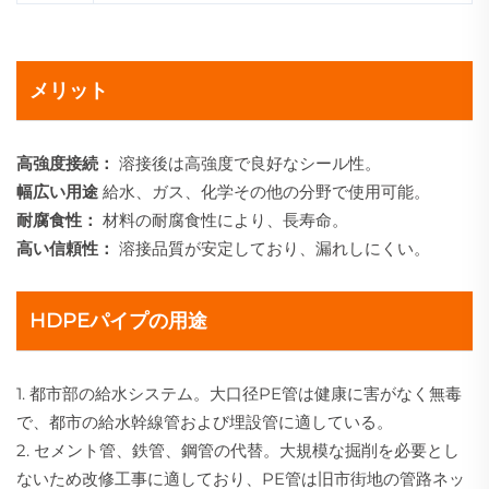
メリット
高強度接続：
溶接後は高強度で良好なシール性。
幅広い用途
給水、ガス、化学その他の分野で使用可能。
耐腐食性：
材料の耐腐食性により、長寿命。
高い信頼性：
溶接品質が安定しており、漏れしにくい。
HDPEパイプの用途
1. 都市部の給水システム。大口径PE管は健康に害がなく無毒
で、都市の給水幹線管および埋設管に適している。
2. セメント管、鉄管、鋼管の代替。大規模な掘削を必要とし
ないため改修工事に適しており、PE管は旧市街地の管路ネッ