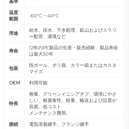
基準
温度
-60°C ~ 40°C
範囲
給水、排水、下水処理、鉱山およびスラリ
用途
ー配管、灌漑など
12年のPE製品の生産・販売経験、製品寿命
寿命
は最大50年
段ボール、ポリ袋、カラー箱またはカスタ
包装
マイズ
OEM
利用可能
無毒、グリーンイニシアチブ、環境にやさ
しい、耐腐食性、軽量、輸送および設置が
特長
容易、低コスト
メンテナンス費用。
接続
電気溶着継手、フランジ継手