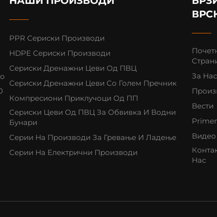
НАШИ ПРОИЗВОДИ
БРЗ
ВРС
PPR Сериски Производи
Почет
HDPE Сериски Производи
Стран
Сериски Дренажни Цеви Од ПВЦ
За Нас
во
Сериски Дренажни Цеви Со Голем Пречник
0
Произ
Компресиони Приклучоци Од ПП
Вести
Сериски Цеви Од ПВЦ За Обвивка И Водни
Prime
Бунари
Видео
Серии На Производи За Гревање И Ладење
Контак
Серии На Електрични Производи
Нас