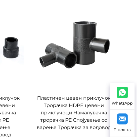
иклучок
Пластичен цевен приклучок
WhatsApp
евени
Трорачка HDPE цевени
увачка
приклучоци Намалувачка
к PE
трорачка PE Спојување со
рење
варење Трорачка за водовод
Е-пошта
овод