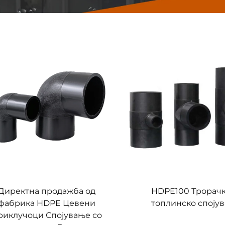
Директна продажба од
HDPE100 Трорачк
фабрика HDPE Цевени
топлинско споју
риклучоци Спојување со