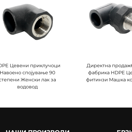
DPE Цевени приклучоци
Директна продаж
Навоено спојување 90
фабрика HDPE Ц
степени Женски лак за
фитинзи Машка к
водовод