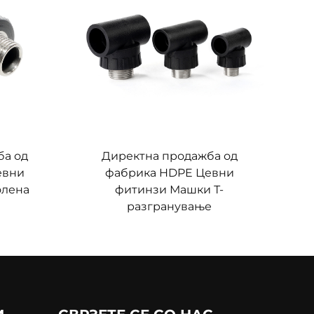
ба од
Директна продажба од
евни
фабрика HDPE Цевни
олена
фитинзи Машки Т-
разгранување