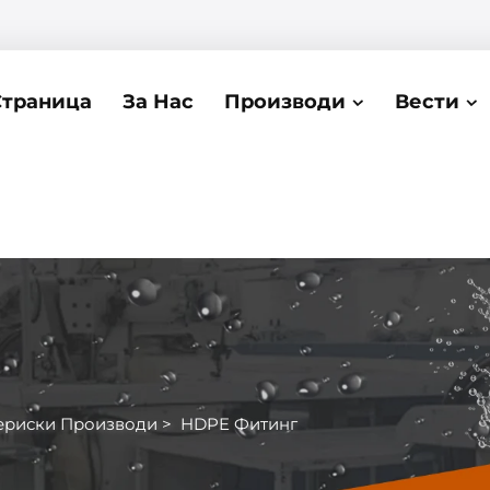
Страница
За Нас
Производи
Вести
ериски Производи
>
HDPE Фитинг