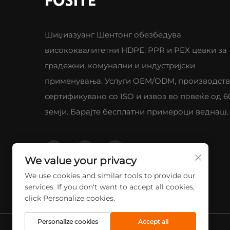
Шиџиазуанг Шентонг обезбедува
висококвалитетни HDPE, PPR и PEX цевки за
градежни, комунални и индустријски
применувања. Услуги OEM/ODM, производст
сертификувано со ISO и извоз во повеќе од 6
земји. Барајте бесплатни примероци веднаш.
We value your privacy
We use cookies and similar tools to provide our
services. If you don't want to accept all cookies,
click Personalize cookies.
Personalize cookies
Accept all