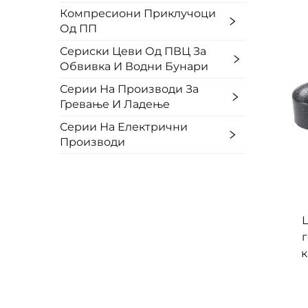
Компресиони Приклучоци
Од ПП
Сериски Цеви Од ПВЦ За
Обвивка И Водни Бунари
Серии На Производи За
Гревање И Ладење
Серии На Електрични
Производи
к