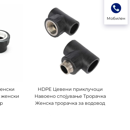
Мобилен
енски
HDPE Цевени приклучоци
 женски
Навоено спојување Трорачка
ер
Женска трорачка за водовод