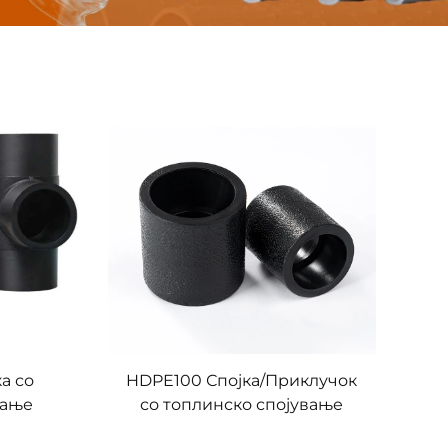
а со
HDPE100 Спојка/Приклучок
вање
со топлинско спојување