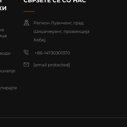
И
СВРЗЕТЕ СЕ СО НАС
КИ
Регион Луанченг, град
на
Шиџачжуанг, провинција
ица
Хебеј.
+86-14730301370
води
[email protected]
nuvanje
тирајте