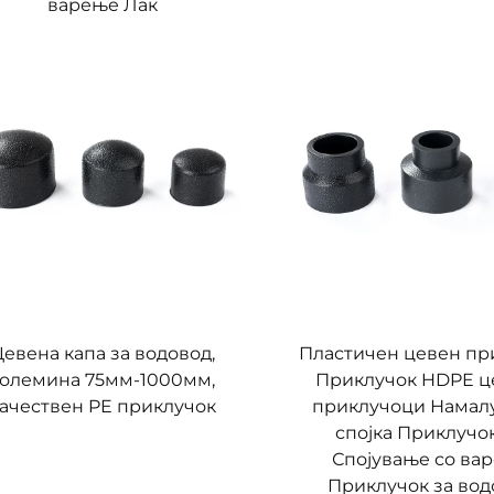
варење Лак
Цевена капа за водовод,
Пластичен цевен пр
големина 75мм-1000мм,
Приклучок HDPE ц
ачествен PE приклучок
приклучоци Намал
спојка Приклучо
Спојување со ва
Приклучок за вод