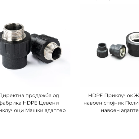
Директна продажба од
HDPE Приклучок Ж
фабрика HDPE Цевени
навоен спојник Поли
иклучоци Машки адаптер
навоен адапт