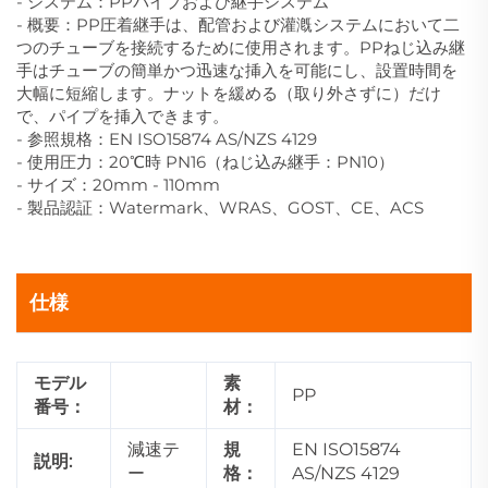
- システム：PPパイプおよび継手システム
- 概要：PP圧着継手は、配管および灌漑システムにおいて二
つのチューブを接続するために使用されます。PPねじ込み継
手はチューブの簡単かつ迅速な挿入を可能にし、設置時間を
大幅に短縮します。ナットを緩める（取り外さずに）だけ
で、パイプを挿入できます。
- 参照規格：EN ISO15874 AS/NZS 4129
- 使用圧力：20℃時 PN16（ねじ込み継手：PN10）
- サイズ：20mm - 110mm
- 製品認証：Watermark、WRAS、GOST、CE、ACS
仕様
モデル
素
PP
番号：
材：
減速テ
規
EN ISO15874
説明:
ー
格：
AS/NZS 4129