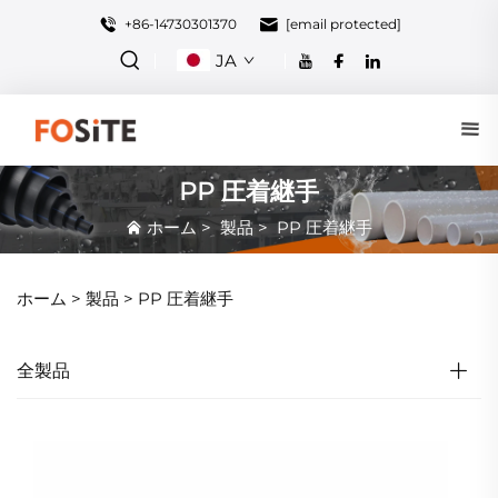
+86-14730301370
[email protected]
JA
PP 圧着継手
ホーム
>
製品
>
PP 圧着継手
ホーム >
製品
>
PP 圧着継手
全製品