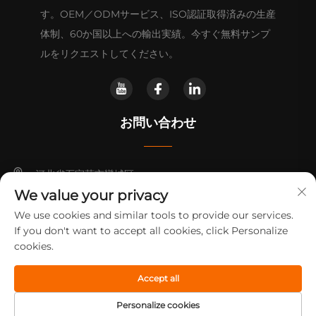
す。OEM／ODMサービス、ISO認証取得済みの生産
体制、60か国以上への輸出実績。今すぐ無料サンプ
ルをリクエストしてください。
お問い合わせ
河北省石家荘市欒城区
We value your privacy
+86-14730301370
We use cookies and similar tools to provide our services.
If you don't want to accept all cookies, click Personalize
[email protected]
cookies.
Accept all
著作権 © 2025 石家荘神通プラスチック工業有限公司
プライバシーポ
リシー
Personalize cookies