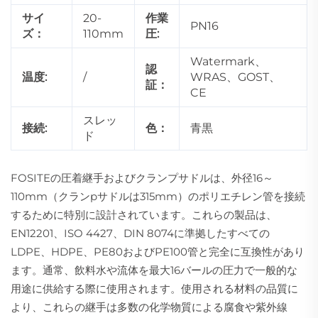
サイ
20-
作業
PN16
ズ：
110mm
圧:
Watermark、
認
温度:
/
WRAS、GOST、
証：
CE
スレッ
接続:
色：
青黒
ド
FOSITEの圧着継手およびクランプサドルは、外径16～
110mm（クランpサドルは315mm）のポリエチレン管を接続
するために特別に設計されています。これらの製品は、
EN12201、ISO 4427、DIN 8074に準拠したすべての
LDPE、HDPE、PE80およびPE100管と完全に互換性があり
ます。通常、飲料水や流体を最大16バールの圧力で一般的な
用途に供給する際に使用されます。使用される材料の品質に
より、これらの継手は多数の化学物質による腐食や紫外線