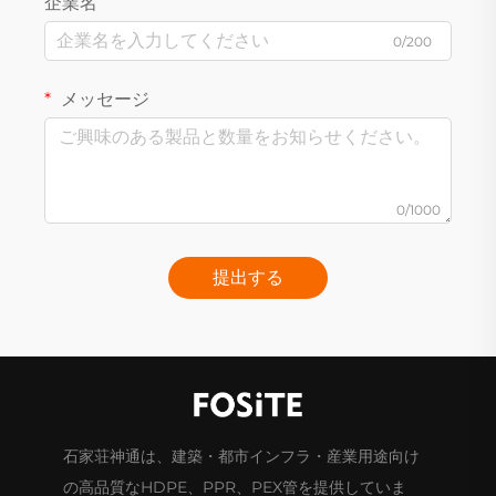
企業名
0/200
メッセージ
0/1000
提出する
石家荘神通は、建築・都市インフラ・産業用途向け
の高品質なHDPE、PPR、PEX管を提供していま