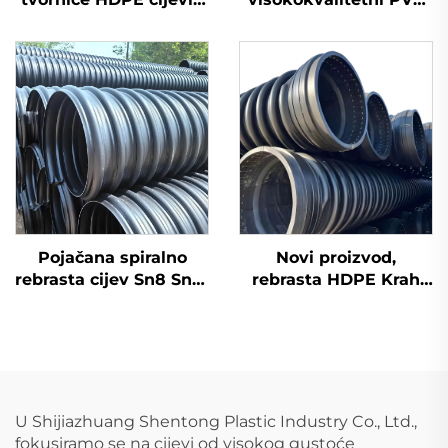
spojnice za vruću
GB 110 mm odvodni
zavarivanje koljena
plastični križni spojnik
UPVC cjevovodna
armatura 3D
četverosmjerna
Pojačana spiralno
Novi proizvod,
rebrasta cijev Sn8 Sn10
rebrasta HDPE Krah
Sn12,5 s čeličnim
cijev Sn10/12,5,
trakama za drenažu
plastične HDPE karat
od HDPE
cijevi
U Shijiazhuang Shentong Plastic Industry Co., Ltd.,
fokusiramo se na cijevi od visokog gustoće