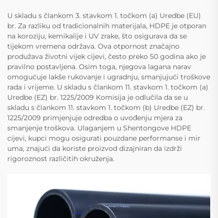
U skladu s člankom 3. stavkom 1. točkom (a) Uredbe (EU)
br. Za razliku od tradicionalnih materijala, HDPE je otporan
na koroziju, kemikalije i UV zrake, što osigurava da se
tijekom vremena održava. Ova otpornost značajno
produžava životni vijek cijevi, često preko 50 godina ako je
pravilno postavljena. Osim toga, njegova lagana narav
omogućuje lakše rukovanje i ugradnju, smanjujući troškove
rada i vrijeme. U skladu s člankom 11. stavkom 1. točkom (a)
Uredbe (EZ) br. 1225/2009 Komisija je odlučila da se u
skladu s člankom 11. stavkom 1. točkom (b) Uredbe (EZ) br.
1225/2009 primjenjuje odredba o uvođenju mjera za
smanjenje troškova. Ulaganjem u Shentongove HDPE
cijevi, kupci mogu osigurati pouzdane performanse i mir
uma, znajući da koriste proizvod dizajniran da izdrži
rigoroznost različitih okruženja.