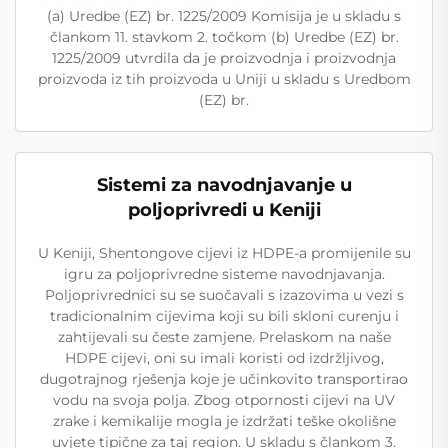
(a) Uredbe (EZ) br. 1225/2009 Komisija je u skladu s
člankom 11. stavkom 2. točkom (b) Uredbe (EZ) br.
1225/2009 utvrdila da je proizvodnja i proizvodnja
proizvoda iz tih proizvoda u Uniji u skladu s Uredbom
(EZ) br.
Sistemi za navodnjavanje u
poljoprivredi u Keniji
U Keniji, Shentongove cijevi iz HDPE-a promijenile su
igru za poljoprivredne sisteme navodnjavanja.
Poljoprivrednici su se suočavali s izazovima u vezi s
tradicionalnim cijevima koji su bili skloni curenju i
zahtijevali su česte zamjene. Prelaskom na naše
HDPE cijevi, oni su imali koristi od izdržljivog,
dugotrajnog rješenja koje je učinkovito transportirao
vodu na svoja polja. Zbog otpornosti cijevi na UV
zrake i kemikalije mogla je izdržati teške okolišne
uvjete tipične za taj region. U skladu s člankom 3.