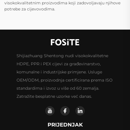
visokokvalitetnim proizvodima koji zadovoljavaju njihove
potrebe za cijevovodima.
Shijiazhuang Shentong nudi visokokvalitetne
HDPE, PPR i PEX cijevi za građevinarstvo,
komunalne i industrijske primjene. Usluge
OEM/ODM, proizvodnja certificirana prema ISO
standardima i izvoz u više od 60 zemalja.
Zatražite besplatne uzorke već danas.
PRIJEDNJAK