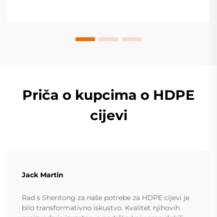
svoj projekt već danas.
Priča o kupcima o HDPE
cijevi
Jack Martin
Rad s Shentong za naše potrebe za HDPE cijevi je
bilo transformativno iskustvo. Kvalitet njihovih