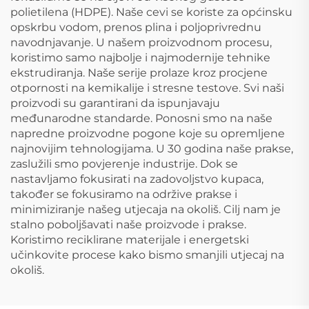
polietilena (HDPE). Naše cevi se koriste za općinsku
opskrbu vodom, prenos plina i poljoprivrednu
navodnjavanje. U našem proizvodnom procesu,
koristimo samo najbolje i najmodernije tehnike
ekstrudiranja. Naše serije prolaze kroz procjene
otpornosti na kemikalije i stresne testove. Svi naši
proizvodi su garantirani da ispunjavaju
međunarodne standarde. Ponosni smo na naše
napredne proizvodne pogone koje su opremljene
najnovijim tehnologijama. U 30 godina naše prakse,
zaslužili smo povjerenje industrije. Dok se
nastavljamo fokusirati na zadovoljstvo kupaca,
također se fokusiramo na održive prakse i
minimiziranje našeg utjecaja na okoliš. Cilj nam je
stalno poboljšavati naše proizvode i prakse.
Koristimo reciklirane materijale i energetski
učinkovite procese kako bismo smanjili utjecaj na
okoliš.