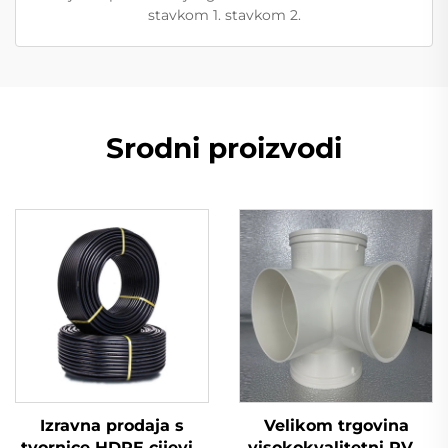
stavkom 1. stavkom 2.
Srodni proizvodi
Izravna prodaja s
Velikom trgovina
tvornice HDPE cijevi i
visokokvalitetni PVC