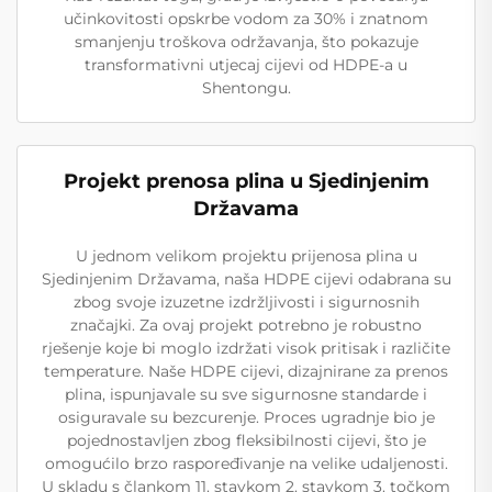
učinkovitosti opskrbe vodom za 30% i znatnom
smanjenju troškova održavanja, što pokazuje
transformativni utjecaj cijevi od HDPE-a u
Shentongu.
Projekt prenosa plina u Sjedinjenim
Državama
U jednom velikom projektu prijenosa plina u
Sjedinjenim Državama, naša HDPE cijevi odabrana su
zbog svoje izuzetne izdržljivosti i sigurnosnih
značajki. Za ovaj projekt potrebno je robustno
rješenje koje bi moglo izdržati visok pritisak i različite
temperature. Naše HDPE cijevi, dizajnirane za prenos
plina, ispunjavale su sve sigurnosne standarde i
osiguravale su bezcurenje. Proces ugradnje bio je
pojednostavljen zbog fleksibilnosti cijevi, što je
omogućilo brzo raspoređivanje na velike udaljenosti.
U skladu s člankom 11. stavkom 2. stavkom 3. točkom