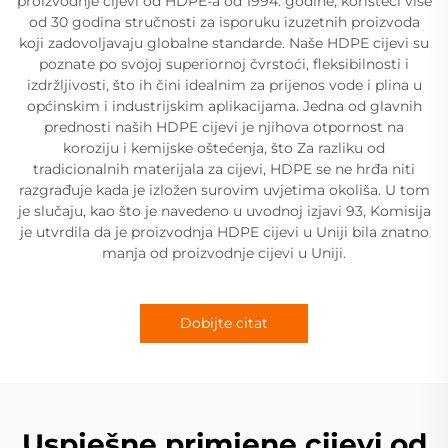
proizvodnje cijevi od HDPE-a od 1994. godine, koristeći više
od 30 godina stručnosti za isporuku izuzetnih proizvoda
koji zadovoljavaju globalne standarde. Naše HDPE cijevi su
poznate po svojoj superiornoj čvrstoći, fleksibilnosti i
izdržljivosti, što ih čini idealnim za prijenos vode i plina u
općinskim i industrijskim aplikacijama. Jedna od glavnih
prednosti naših HDPE cijevi je njihova otpornost na
koroziju i kemijske oštećenja, što Za razliku od
tradicionalnih materijala za cijevi, HDPE se ne hrđa niti
razgrađuje kada je izložen surovim uvjetima okoliša. U tom
je slučaju, kao što je navedeno u uvodnoj izjavi 93, Komisija
je utvrdila da je proizvodnja HDPE cijevi u Uniji bila znatno
manja od proizvodnje cijevi u Uniji.
Dobijte citat
Uspješne primjene cijevi od