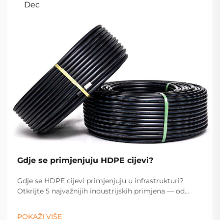
Dec
Gdje se primjenjuju HDPE cijevi?
Gdje se HDPE cijevi primjenjuju u infrastrukturi?
Otkrijte 5 najvažnijih industrijskih primjena — od
opskrbe vodom i prijenosa plina do kanalizacije,
odvodnje i poljoprivrede. Optimizirajte specifikacije za
POKAŽI VIŠE