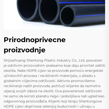
Prirodnoprivecne
proizvodnje
Shijiazhuang Shentong Plastic Industry Co., Ltd. posvećen
je održivim proizvodnim praksama koje daju prioritet zaštiti
okoliša. Naše HDPE cijevi se proizvode pomoću energetski
učinkovitih procesa i recikliranih materijala, u skladu s
globalnim ciljevima održivosti. Aktivno promovišemo
recikliranje naših proizvoda, potičući klijente da razmotre
utjecaj svojih izbora na okoliš. Ova posvećenost održivosti
ne samo da koristi planetu nego i poboljšava naš ugled kao
odgovornog proizvođača. Klijenti koji biraju Shentongove
HDPE cijevi doprinose zelenijoj budućnosti i uživaju u