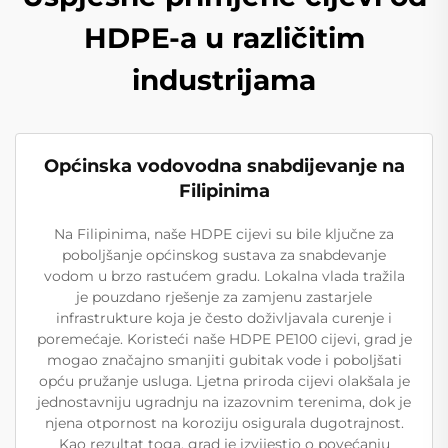
HDPE-a u različitim
industrijama
Općinska vodovodna snabdijevanje na
Filipinima
Na Filipinima, naše HDPE cijevi su bile ključne za
poboljšanje općinskog sustava za snabdevanje
vodom u brzo rastućem gradu. Lokalna vlada tražila
je pouzdano rješenje za zamjenu zastarjele
infrastrukture koja je često doživljavala curenje i
poremećaje. Koristeći naše HDPE PE100 cijevi, grad je
mogao značajno smanjiti gubitak vode i poboljšati
opću pružanje usluga. Ljetna priroda cijevi olakšala je
jednostavniju ugradnju na izazovnim terenima, dok je
njena otpornost na koroziju osigurala dugotrajnost.
Kao rezultat toga, grad je izvijestio o povećanju