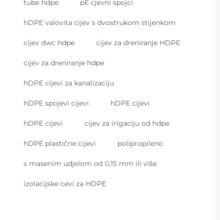
tube hdpe
pE cjevni spojci
hDPE valovita cijev s dvostrukom stijenkom
cijev dwc hdpe
cijev za dreniranje HDPE
cijev za dreniranje hdpe
hDPE cijevi za kanalizaciju
hDPE spojevi cijevi
hDPE cijevi
hDPE cijevi
cijev za irigaciju od hdpe
hDPE plastične cijevi
polipropileno
s masenim udjelom od 0,15 mm ili više
izolacijske cevi za HDPE