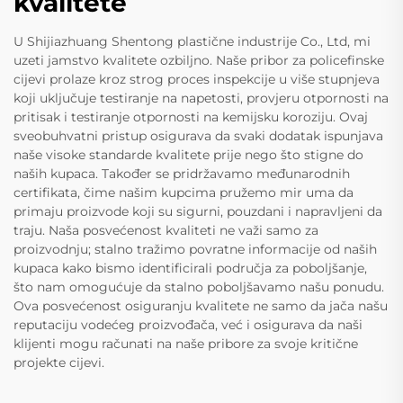
kvalitete
U Shijiazhuang Shentong plastične industrije Co., Ltd, mi
uzeti jamstvo kvalitete ozbiljno. Naše pribor za policefinske
cijevi prolaze kroz strog proces inspekcije u više stupnjeva
koji uključuje testiranje na napetosti, provjeru otpornosti na
pritisak i testiranje otpornosti na kemijsku koroziju. Ovaj
sveobuhvatni pristup osigurava da svaki dodatak ispunjava
naše visoke standarde kvalitete prije nego što stigne do
naših kupaca. Također se pridržavamo međunarodnih
certifikata, čime našim kupcima pružemo mir uma da
primaju proizvode koji su sigurni, pouzdani i napravljeni da
traju. Naša posvećenost kvaliteti ne važi samo za
proizvodnju; stalno tražimo povratne informacije od naših
kupaca kako bismo identificirali područja za poboljšanje,
što nam omogućuje da stalno poboljšavamo našu ponudu.
Ova posvećenost osiguranju kvalitete ne samo da jača našu
reputaciju vodećeg proizvođača, već i osigurava da naši
klijenti mogu računati na naše pribore za svoje kritične
projekte cijevi.