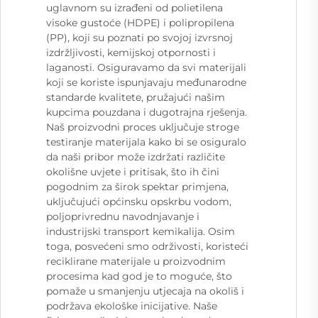
uglavnom su izrađeni od polietilena
visoke gustoće (HDPE) i polipropilena
(PP), koji su poznati po svojoj izvrsnoj
izdržljivosti, kemijskoj otpornosti i
laganosti. Osiguravamo da svi materijali
koji se koriste ispunjavaju međunarodne
standarde kvalitete, pružajući našim
kupcima pouzdana i dugotrajna rješenja.
Naš proizvodni proces uključuje stroge
testiranje materijala kako bi se osiguralo
da naši pribor može izdržati različite
okolišne uvjete i pritisak, što ih čini
pogodnim za širok spektar primjena,
uključujući općinsku opskrbu vodom,
poljoprivrednu navodnjavanje i
industrijski transport kemikalija. Osim
toga, posvećeni smo održivosti, koristeći
reciklirane materijale u proizvodnim
procesima kad god je to moguće, što
pomaže u smanjenju utjecaja na okoliš i
podržava ekološke inicijative. Naše