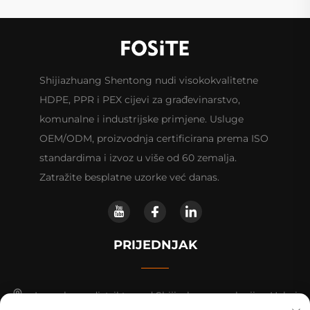
Shijiazhuang Shentong nudi visokokvalitetne
HDPE, PPR i PEX cijevi za građevinarstvo,
komunalne i industrijske primjene. Usluge
OEM/ODM, proizvodnja certificirana prema ISO
standardima i izvoz u više od 60 zemalja.
Zatražite besplatne uzorke već danas.
PRIJEDNJAK
Luancheng distrikt, grad Shijiazhuang, pokrajina Hebei.