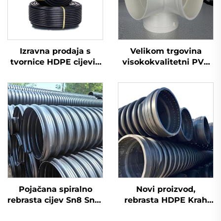
Izravna prodaja s
Velikom trgovina
tvornice HDPE cijevi i
visokokvalitetni PVC
spojnice za vruću
GB 110 mm odvodni
zavarivanje koljena
plastični križni spojnik
UPVC cjevovodna
armatura 3D
četverosmjerna
Pojačana spiralno
Novi proizvod,
rebrasta cijev Sn8 Sn10
rebrasta HDPE Krah
Sn12,5 s čeličnim
cijev Sn10/12,5,