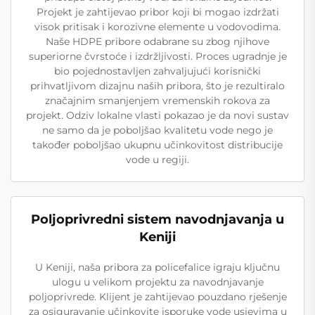
Projekt je zahtijevao pribor koji bi mogao izdržati
visok pritisak i korozivne elemente u vodovodima.
Naše HDPE pribore odabrane su zbog njihove
superiorne čvrstoće i izdržljivosti. Proces ugradnje je
bio pojednostavljen zahvaljujući korisnički
prihvatljivom dizajnu naših pribora, što je rezultiralo
značajnim smanjenjem vremenskih rokova za
projekt. Odziv lokalne vlasti pokazao je da novi sustav
ne samo da je poboljšao kvalitetu vode nego je
također poboljšao ukupnu učinkovitost distribucije
vode u regiji.
Poljoprivredni sistem navodnjavanja u
Keniji
U Keniji, naša pribora za policefalice igraju ključnu
ulogu u velikom projektu za navodnjavanje
poljoprivrede. Klijent je zahtijevao pouzdano rješenje
za osiguravanje učinkovite isporuke vode usjevima u