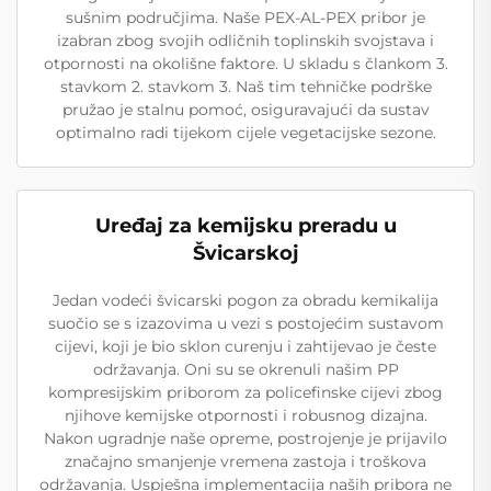
sušnim područjima. Naše PEX-AL-PEX pribor je
izabran zbog svojih odličnih toplinskih svojstava i
otpornosti na okolišne faktore. U skladu s člankom 3.
stavkom 2. stavkom 3. Naš tim tehničke podrške
pružao je stalnu pomoć, osiguravajući da sustav
optimalno radi tijekom cijele vegetacijske sezone.
Uređaj za kemijsku preradu u
Švicarskoj
Jedan vodeći švicarski pogon za obradu kemikalija
suočio se s izazovima u vezi s postojećim sustavom
cijevi, koji je bio sklon curenju i zahtijevao je česte
održavanja. Oni su se okrenuli našim PP
kompresijskim priborom za policefinske cijevi zbog
njihove kemijske otpornosti i robusnog dizajna.
Nakon ugradnje naše opreme, postrojenje je prijavilo
značajno smanjenje vremena zastoja i troškova
održavanja. Uspješna implementacija naših pribora ne