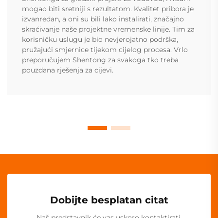
mogao biti sretniji s rezultatom. Kvalitet pribora je
izvanredan, a oni su bili lako instalirati, značajno
skraćivanje naše projektne vremenske linije. Tim za
korisničku uslugu je bio nevjerojatno podrška,
pružajući smjernice tijekom cijelog procesa. Vrlo
preporučujem Shentong za svakoga tko treba
pouzdana rješenja za cijevi.
Dobijte besplatan citat
Naš predstavnik će vas uskoro kontaktirati.