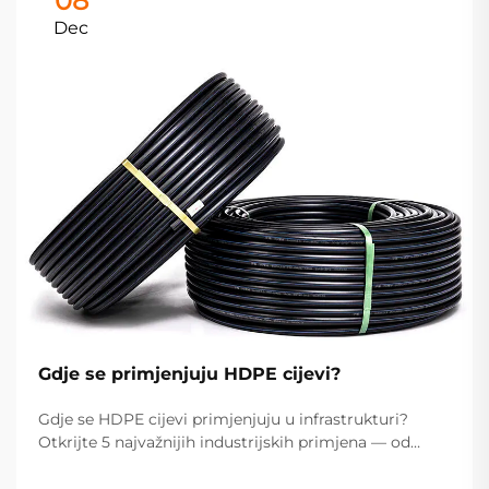
08
Dec
Gdje se primjenjuju HDPE cijevi?
Gdje se HDPE cijevi primjenjuju u infrastrukturi?
Otkrijte 5 najvažnijih industrijskih primjena — od
opskrbe vodom i prijenosa plina do kanalizacije,
odvodnje i poljoprivrede. Optimizirajte specifikacije za