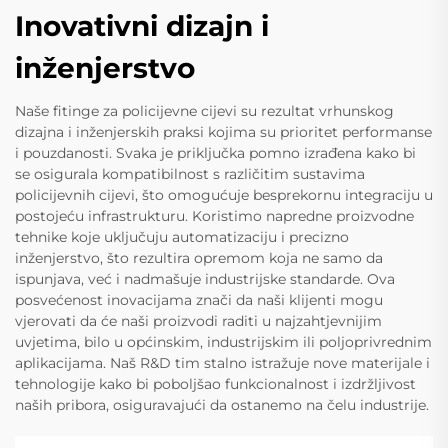
Inovativni dizajn i
inženjerstvo
Naše fitinge za policijevne cijevi su rezultat vrhunskog
dizajna i inženjerskih praksi kojima su prioritet performanse
i pouzdanosti. Svaka je priključka pomno izrađena kako bi
se osigurala kompatibilnost s različitim sustavima
policijevnih cijevi, što omogućuje besprekornu integraciju u
postojeću infrastrukturu. Koristimo napredne proizvodne
tehnike koje uključuju automatizaciju i precizno
inženjerstvo, što rezultira opremom koja ne samo da
ispunjava, već i nadmašuje industrijske standarde. Ova
posvećenost inovacijama znači da naši klijenti mogu
vjerovati da će naši proizvodi raditi u najzahtjevnijim
uvjetima, bilo u općinskim, industrijskim ili poljoprivrednim
aplikacijama. Naš R&D tim stalno istražuje nove materijale i
tehnologije kako bi poboljšao funkcionalnost i izdržljivost
naših pribora, osiguravajući da ostanemo na čelu industrije.