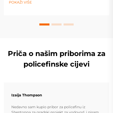
POKAŽI VIŠE
svoj projekt već danas.
Priča o našim priborima za
policefinske cijevi
Izaija Thompson
Nedavno sam kupio pribor za policefinu iz
Shentonga za gradski projekt za vodovod, i nisam