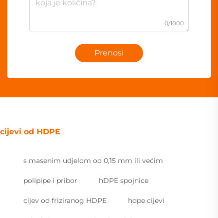
0/1000
Prenosi
cijevi od HDPE
s masenim udjelom od 0,15 mm ili većim
polipipe i pribor
hDPE spojnice
cijev od friziranog HDPE
hdpe cijevi