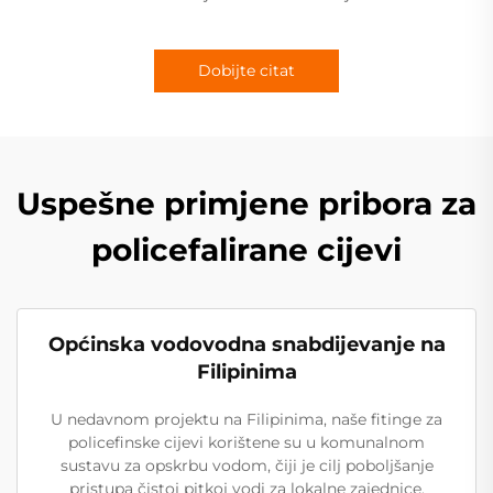
Dobijte citat
Uspešne primjene pribora za
policefalirane cijevi
Općinska vodovodna snabdijevanje na
Filipinima
U nedavnom projektu na Filipinima, naše fitinge za
policefinske cijevi korištene su u komunalnom
sustavu za opskrbu vodom, čiji je cilj poboljšanje
pristupa čistoj pitkoj vodi za lokalne zajednice.