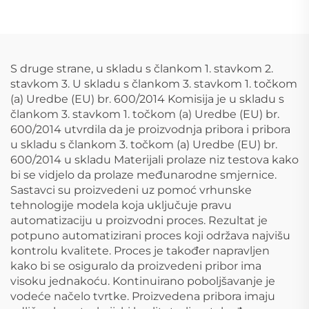
trakama za drenažu
plastične HDPE karat
od HDPE
cijevi
S druge strane, u skladu s člankom 1. stavkom 2.
stavkom 3. U skladu s člankom 3. stavkom 1. točkom
(a) Uredbe (EU) br. 600/2014 Komisija je u skladu s
člankom 3. stavkom 1. točkom (a) Uredbe (EU) br.
600/2014 utvrdila da je proizvodnja pribora i pribora
u skladu s člankom 3. točkom (a) Uredbe (EU) br.
600/2014 u skladu Materijali prolaze niz testova kako
bi se vidjelo da prolaze međunarodne smjernice.
Sastavci su proizvedeni uz pomoć vrhunske
tehnologije modela koja uključuje pravu
automatizaciju u proizvodni proces. Rezultat je
potpuno automatizirani proces koji održava najvišu
kontrolu kvalitete. Proces je također napravljen
kako bi se osiguralo da proizvedeni pribor ima
visoku jednakoću. Kontinuirano poboljšavanje je
vodeće načelo tvrtke. Proizvedena pribora imaju