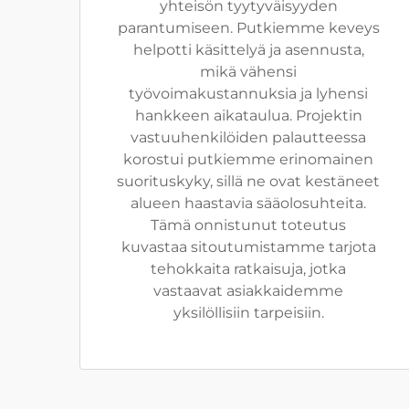
yhteisön tyytyväisyyden
parantumiseen. Putkiemme keveys
helpotti käsittelyä ja asennusta,
mikä vähensi
työvoimakustannuksia ja lyhensi
hankkeen aikataulua. Projektin
vastuuhenkilöiden palautteessa
korostui putkiemme erinomainen
suorituskyky, sillä ne ovat kestäneet
alueen haastavia sääolosuhteita.
Tämä onnistunut toteutus
kuvastaa sitoutumistamme tarjota
tehokkaita ratkaisuja, jotka
vastaavat asiakkaidemme
yksilöllisiin tarpeisiin.