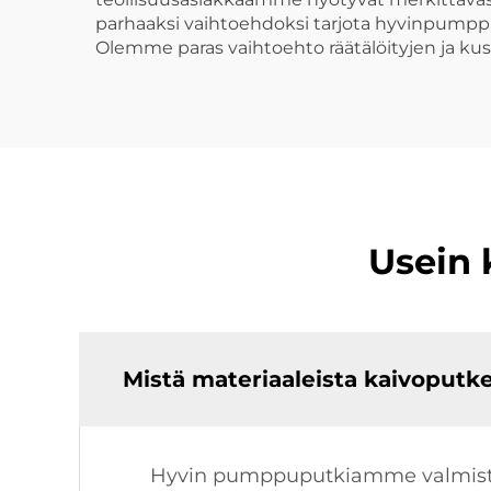
parhaaksi vaihtoehdoksi tarjota hyvinpumppup
Olemme paras vaihtoehto räätälöityjen ja 
Usein 
Mistä materiaaleista kaivoputk
Hyvin pumppuputkiamme valmistet