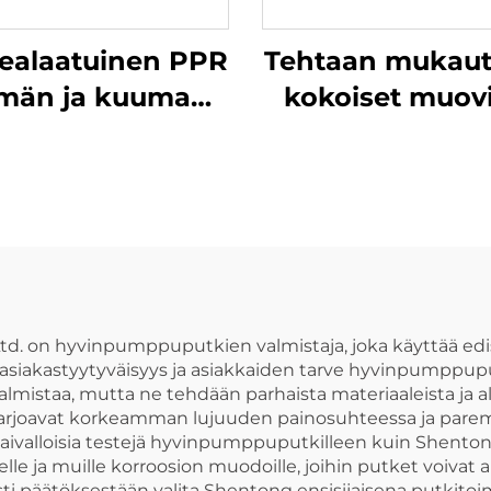
ealaatuinen PPR
Tehtaan mukaut
lmän ja kuuman
kokoiset muov
den pienenevä
HDPE-
haarakytkin
puristusliitti
vesiputken
päätykorkki 
liittimet
 Ltd. on hyvinpumppuputkien valmistaja, joka käyttää ed
asiakastyytyväisyys ja asiakkaiden tarve hyvinpumppuputk
valmistaa, mutta ne tehdään parhaista materiaaleista ja
ka tarjoavat korkeamman lujuuden painosuhteessa ja pa
 ja vaivalloisia testejä hyvinpumppuputkilleen kuin Sh
le ja muille korroosion muodoille, joihin putket voivat al
 päätöksestään valita Shentong ensisijaisena putkitoimi