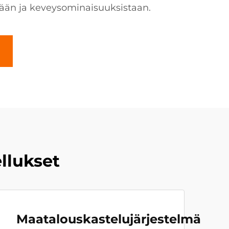
ään ja keveysominaisuuksistaan.
llukset
Maatalouskastelujärjestelmä