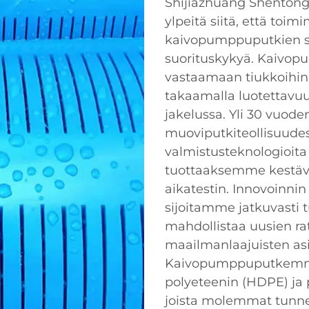
Shijiazhuang Shentong 
ylpeitä siitä, että to
kaivopumppuputkien sar
suorituskykyä. Kaivo
vastaamaan tiukkoihin 
takaamalla luotettavu
jakelussa. Yli 30 vuod
muoviputkiteollisuud
valmistusteknologioit
tuottaaksemme kestävi
aikatestin. Innovoinni
sijoitamme jatkuvasti 
mahdollistaa uusien ra
maailmanlaajuisten as
Kaivopumppuputkemme 
polyeteenin (HDPE) ja p
joista molemmat tunne