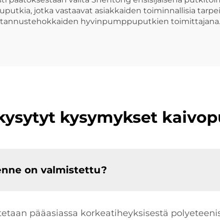
utkia, jotka vastaavat asiakkaiden toiminnallisia tarpei
kustannustehokkaiden hyvinpumppuputkien toimittajana
kysytyt kysymykset kaivop
enne on valmistettu?
aan pääasiassa korkeatiheyksisestä polyeteenis