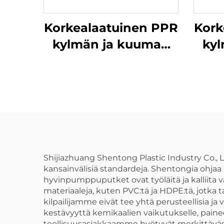
Korkealaatuinen PPR
Kork
kylmän ja kuuman
ky
veden pienenevä
ve
liitin
Shijiazhuang Shentong Plastic Industry Co.,
kansainvälisiä standardeja. Shentongia ohjaa 
hyvinpumppuputket ovat työläitä ja kalliita 
materiaaleja, kuten PVC:tä ja HDPE:tä, jot
kilpailijamme eivät tee yhtä perusteellisia
kestävyyttä kemikaalien vaikutukselle, paineel
teollisuusasiakkaamme hyötyvät merkittävästi