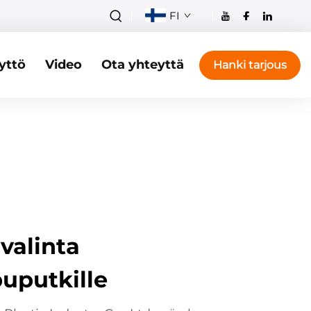
FI
yttö
Video
Ota yhteyttä
Hanki tarjous
 valinta
uputkille