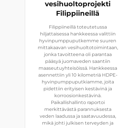
vesihuoltoprojekti
Filippiineillä
Filippiineillä toteutetussa
hiljattaisessa hankkeessa valittiin
hyvinpumppuputkemme suuren
mittakaavan vesihuoltotoimintaan,
jonka tavoitteena oli parantaa
pääsyä juomaveden saantiin
maaseutuyhteisöissä. Hankkeessa
asennettiin yli 10 kilometriä HDPE-
hyvinpumppuputkiamme, joita
pidettiin erityisen kestävinä ja
korroosionkestävinä.
Paikallishallinto raportoi
merkittävästä parannuksesta
veden laadussa ja saatavuudessa,
mikä johti julkisen terveyden ja