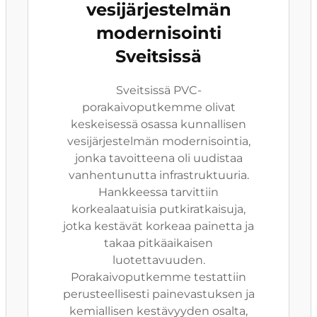
vesijärjestelmän
modernisointi
Sveitsissä
Sveitsissä PVC-
porakaivoputkemme olivat
keskeisessä osassa kunnallisen
vesijärjestelmän modernisointia,
jonka tavoitteena oli uudistaa
vanhentunutta infrastruktuuria.
Hankkeessa tarvittiin
korkealaatuisia putkiratkaisuja,
jotka kestävät korkeaa painetta ja
takaa pitkäaikaisen
luotettavuuden.
Porakaivoputkemme testattiin
perusteellisesti painevastuksen ja
kemiallisen kestävyyden osalta,