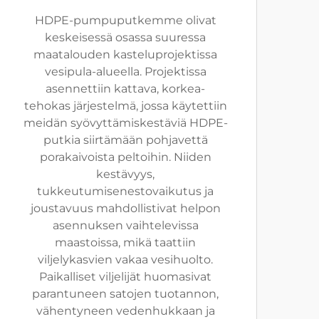
HDPE-pumpuputkemme olivat
keskeisessä osassa suuressa
maatalouden kasteluprojektissa
vesipula-alueella. Projektissa
asennettiin kattava, korkea-
tehokas järjestelmä, jossa käytettiin
meidän syövyttämiskestäviä HDPE-
putkia siirtämään pohjavettä
porakaivoista peltoihin. Niiden
kestävyys,
tukkeutumisenestovaikutus ja
joustavuus mahdollistivat helpon
asennuksen vaihtelevissa
maastoissa, mikä taattiin
viljelykasvien vakaa vesihuolto.
Paikalliset viljelijät huomasivat
parantuneen satojen tuotannon,
vähentyneen vedenhukkaan ja