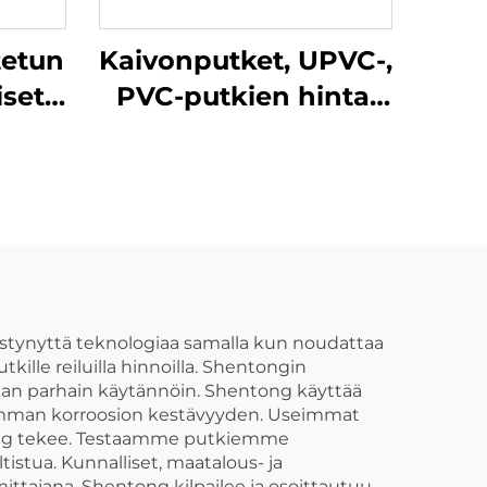
etun
Kaivonputket, UPVC-,
iset
PVC-putkien hinta,
toimittaja,
met
kaivonputket,
vesiputket, tuumia ja
PP-
lohkoja, syväporaus,
kierteitetty UPVC-
hinta, muovituotteet
istynyttä teknologiaa samalla kun noudattaa
ille reiluilla hinnoilla. Shentongin
 alan parhain käytännöin. Shentong käyttää
remman korroosion kestävyyden. Useimmat
entong tekee. Testaamme putkiemme
tistua. Kunnalliset, maatalous- ja
ttajana. Shentong kilpailee ja osoittautuu