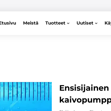
Etusivu
Meistä
Tuotteet
Uutiset
Kä
Ensisijainen
kaivopumpp