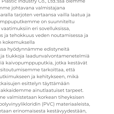
Plastic Industry Co., Ltd.:ssä olemme
imimme johtavana valmistajana
alla tarjoten vertaansa vailla laatua ja
pumppuputkemme on suunniteltu
vaatimuksiin eri sovelluksissa,
us ja tehokkuus veden noutamisessa ja
en kokemuksella
essa hyödynnämme edistyneitä
a ja tiukkoja laadunvalvontamenetelmiä
ä kaivopumppuputkia, jotka kestävät
n sitoutumisemme tarkoittaa, että
tutkimukseen ja kehitykseen, mikä
tkaisujen esittelyn täyttämään
iakkaidemme ainutlaatuiset tarpeet.
valmistetaan korkean tiheyksisen
olyvinyylikloridin (PVC) materiaaleista,
taan erinomaisesta kestävyydestään,