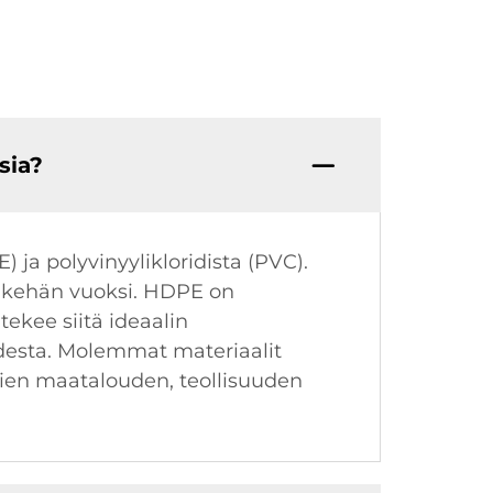
sia?
ja polyvinyylikloridista (PVC).
onkehän vuoksi. HDPE on
tekee siitä ideaalin
desta. Molemmat materiaalit
kien maatalouden, teollisuuden