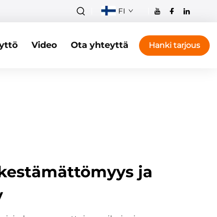
FI
yttö
Video
Ota yhteyttä
Hanki tarjous
n kestämättömyys ja
y