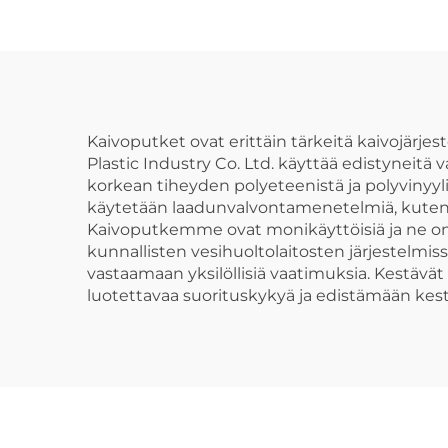
Kaivoputket ovat erittäin tärkeitä kaivojärj
Plastic Industry Co. Ltd. käyttää edistyneit
korkean tiheyden polyeteenistä ja polyvinyyl
käytetään laadunvalvontamenetelmiä, kuten mo
Kaivoputkemme ovat monikäyttöisiä ja ne on 
kunnallisten vesihuoltolaitosten järjestelmis
vastaamaan yksilöllisiä vaatimuksia. Kestäv
luotettavaa suorituskykyä ja edistämään ke