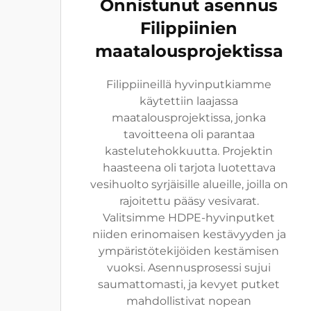
Onnistunut asennus
Filippiinien
maatalousprojektissa
Filippiineillä hyvinputkiamme
käytettiin laajassa
maatalousprojektissa, jonka
tavoitteena oli parantaa
kastelutehokkuutta. Projektin
haasteena oli tarjota luotettava
vesihuolto syrjäisille alueille, joilla on
rajoitettu pääsy vesivarat.
Valitsimme HDPE-hyvinputket
niiden erinomaisen kestävyyden ja
ympäristötekijöiden kestämisen
vuoksi. Asennusprosessi sujui
saumattomasti, ja kevyet putket
mahdollistivat nopean