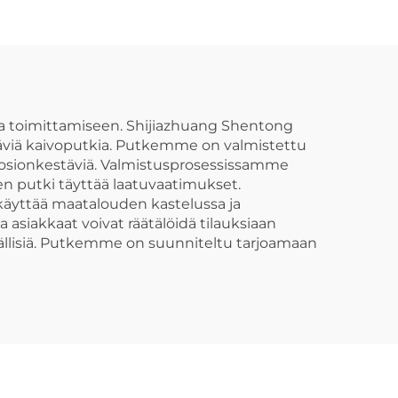
vesiputket, tuumia ja
PP-
lohkoja, syväporaus,
kierteitetty UPVC-
hinta, muovituotteet
 ja toimittamiseen. Shijiazhuang Shentong
stäviä kaivoputkia. Putkemme on valmistettu
rroosionkestäviä. Valmistusprosessissamme
en putki täyttää laatuvaatimukset.
käyttää maatalouden kastelussa ja
 asiakkaat voivat räätälöidä tilauksiaan
vällisiä. Putkemme on suunniteltu tarjoamaan