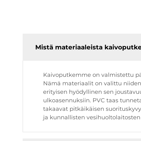
Mistä materiaaleista kaivoputke
Kaivoputkemme on valmistettu pääa
Nämä materiaalit on valittu niid
erityisen hyödyllinen sen joustavu
ulkoasennuksiin. PVC taas tunne
takaavat pitkäikäisen suorituskyv
ja kunnallisten vesihuoltolaitosten