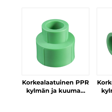
Korkealaatuinen PPR
Kork
kylmän ja kuuman
ky
veden pienenevä
ve
liitin