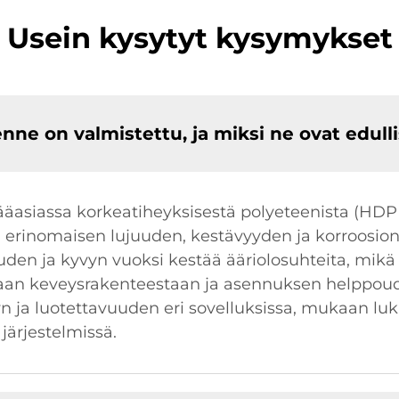
Usein kysytyt kysymykset
nne on valmistettu, ja miksi ne ovat edulli
siassa korkeatiheyksisestä polyeteenista (HDPE) 
en erinomaisen lujuuden, kestävyyden ja korroosi
uden ja kyvyn vuoksi kestää ääriolosuhteita, mikä 
taan keveysrakenteestaan ja asennuksen helppou
yn ja luotettavuuden eri sovelluksissa, mukaan lu
 järjestelmissä.