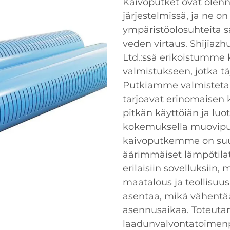
Kaivoputket ovat olenn
järjestelmissä, ja ne 
ympäristöolosuhteita 
veden virtaus. Shijiazh
Ltd.:ssä erikoistumme 
valmistukseen, jotka tä
Putkiamme valmistetaan
tarjoavat erinomaisen
pitkän käyttöiän ja luo
kokemuksella muoviput
kaivoputkemme on suu
äärimmäiset lämpötilat,
erilaisiin sovelluksiin,
maatalous ja teollisuus
asentaa, mikä vähentä
asennusaikaa. Toteut
laadunvalvontatoimenpi