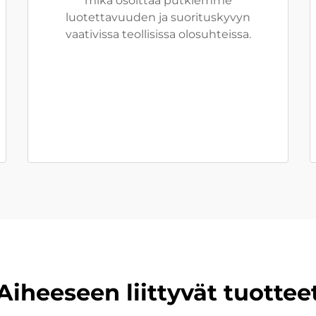
mikä osoittaa putkiemme
luotettavuuden ja suorituskyvyn
vaativissa teollisissa olosuhteissa.
Aiheeseen liittyvät tuottee