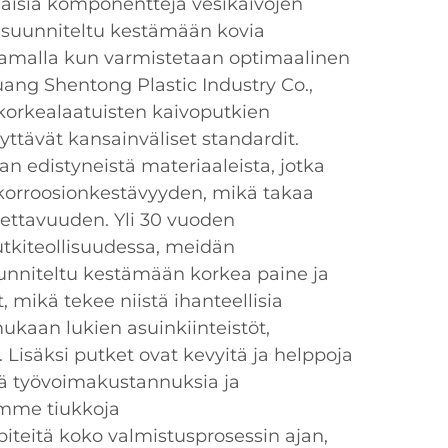
aisia komponentteja vesikaivojen
on suunniteltu kestämään kovia
samalla kun varmistetaan optimaalinen
uang Shentong Plastic Industry Co.,
korkealaatuisten kaivoputkien
yttävät kansainväliset standardit.
 edistyneistä materiaaleista, jotka
 korroosionkestävyyden, mikä takaa
tettavuuden. Yli 30 vuoden
kiteollisuudessa, meidän
nniteltu kestämään korkea paine ja
 mikä tekee niistä ihanteellisia
 mukaan lukien asuinkiinteistöt,
. Lisäksi putket ovat kevyitä ja helppoja
ä työvoimakustannuksia ja
amme tiukkoja
teitä koko valmistusprosessin ajan,