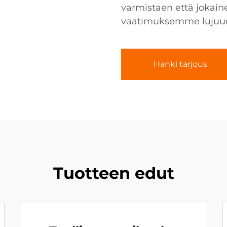
varmistaen että jokain
vaatimuksemme lujuudel
Hanki tarjous
Tuotteen edut