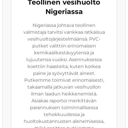
Teollinen vesihuolto
Nigeriassa
Nigeriassa johtava teollinen
valmistaja tarvitsi vankkaa ratkaisua
vesihuoltojärjestelmäänsä. PVC-
putket valittiin erinomaisen
kemikaalikestävyytensä ja
lujuutensa vuoksi. Asennuksessa
koettiin haasteita, kuten korkea
paine ja syövyttävät aineet.
Putkemme toimivat erinomaisesti,
takaamalla jatkuvan vesihuollon
ilman laadun heikkenemistä.
Asiakas raportoi merkittävän
parannuksen toiminnallisessa
tehokkuudessa ja
huoltokustannusten alenemisessa,