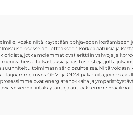
vesiputken
päätykorkki 
liittimet
estelmille, koska niitä käytetään pohjaveden keräämiseen
ä valmistusprosesseja tuottaakseen korkealaatuisia ja ke
ikloridista, jotka molemmat ovat erittäin vahvoja ja ko
nivaiheisia tarkastuksia ja rasitustestejä, jotta jokain
suunniteltu toimimaan ääriolosuhteissa. Niitä voidaan 
sä. Tarjoamme myös OEM- ja ODM-palveluita, joiden avulla
ät prosessimme ovat energiatehokkaita ja ympäristöystä
stäviä vesienhallintakäytäntöjä auttaaksemme maailmaa.