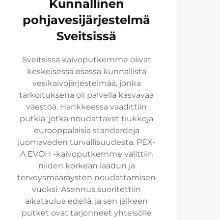
Kunnallinen
pohjavesijärjestelmä
Sveitsissä
Sveitsissä kaivoputkemme olivat
keskeisessä osassa kunnallista
vesikaivojärjestelmää, jonka
tarkoituksena oli palvella kasvavaa
väestöä. Hankkeessa vaadittiin
putkia, jotka noudattavat tiukkoja
eurooppalaisia standardeja
juomaveden turvallisuudesta. PEX-
A EVOH -kaivoputkemme valittiin
niiden korkean laadun ja
terveysmääräysten noudattamisen
vuoksi. Asennus suoritettiin
aikataulua edellä, ja sen jälkeen
putket ovat tarjonneet yhteisölle