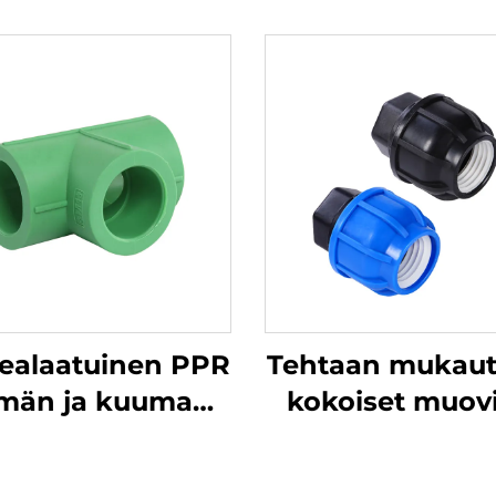
ealaatuinen PPR
Tehtaan mukaut
lmän ja kuuman
kokoiset muov
den pienenevä
HDPE-
haarakytkin
puristusliitti