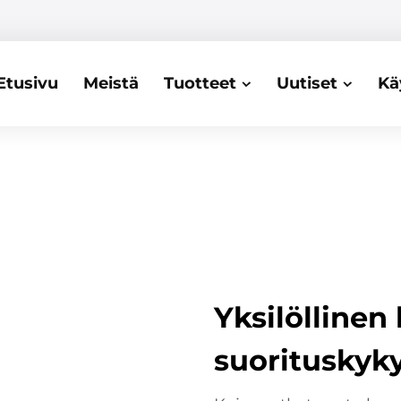
Etusivu
Meistä
Tuotteet
Uutiset
Kä
Yksilölline
suorituskyk