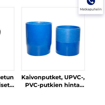
Matkapuhelin
etun
Kaivonputket, UPVC-,
iset
PVC-putkien hinta,
toimittaja,
met
kaivonputket,