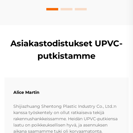
Asiakastodistukset UPVC-
putkistamme
Alice Martin
Shijiazhuang Shentong Plastic Industry Co., Ltd.:n
kanssa työskentely on ollut ratkaiseva tekijä
rakennushankkeissamme. Heidän UPVC-putkiensa
laatu on poikkeuksellisen hyvä, ja asennuksen
aikana saamamme tuki oli korvaamatonta.