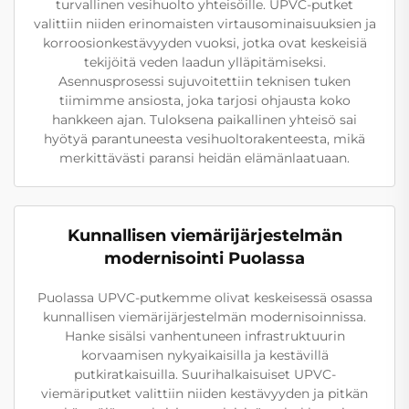
turvallinen vesihuolto yhteisöille. UPVC-putket
valittiin niiden erinomaisten virtausominaisuuksien ja
korroosionkestävyyden vuoksi, jotka ovat keskeisiä
tekijöitä veden laadun ylläpitämiseksi.
Asennusprosessi sujuvoitettiin teknisen tuken
tiimimme ansiosta, joka tarjosi ohjausta koko
hankkeen ajan. Tuloksena paikallinen yhteisö sai
hyötyä parantuneesta vesihuoltorakenteesta, mikä
merkittävästi paransi heidän elämänlaatuaan.
Kunnallisen viemärijärjestelmän
modernisointi Puolassa
Puolassa UPVC-putkemme olivat keskeisessä osassa
kunnallisen viemärijärjestelmän modernisoinnissa.
Hanke sisälsi vanhentuneen infrastruktuurin
korvaamisen nykyaikaisilla ja kestävillä
putkiratkaisuilla. Suurihalkaisuiset UPVC-
viemäriputket valittiin niiden kestävyyden ja pitkän