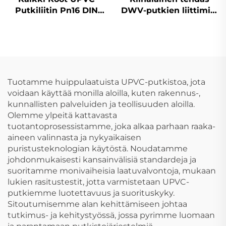
Putkiliitin Pn16 DIN
DWV-putkien liittimiin
Standardi Muovinen
tarkastusluukku
Putkiliitin P
liittimet OEM PVC
Kyynärliitin 110 mm
UPVC putkien liittimet
Tuotamme huippulaatuista UPVC-putkistoa, jota
voidaan käyttää monilla aloilla, kuten rakennus-,
kunnallisten palveluiden ja teollisuuden aloilla.
Olemme ylpeitä kattavasta
tuotantoprosessistamme, joka alkaa parhaan raaka-
aineen valinnasta ja nykyaikaisen
puristusteknologian käytöstä. Noudatamme
johdonmukaisesti kansainvälisiä standardeja ja
suoritamme monivaiheisia laatuvalvontoja, mukaan
lukien rasitustestit, jotta varmistetaan UPVC-
putkiemme luotettavuus ja suorituskyky.
Sitoutumisemme alan kehittämiseen johtaa
tutkimus- ja kehitystyössä, jossa pyrimme luomaan