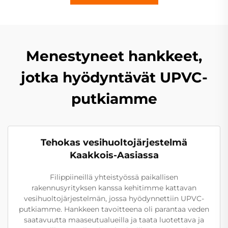
Menestyneet hankkeet,
jotka hyödyntävät UPVC-
putkiamme
Tehokas vesihuoltojärjestelmä
Kaakkois-Aasiassa
Filippiineillä yhteistyössä paikallisen
rakennusyrityksen kanssa kehitimme kattavan
vesihuoltojärjestelmän, jossa hyödynnettiin UPVC-
putkiamme. Hankkeen tavoitteena oli parantaa veden
saatavuutta maaseutualueilla ja taata luotettava ja