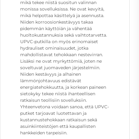
mikä tekee niistä suositun valinnan
monissa sovelluksissa. Ne ovat kevyitä,
mikä helpottaa käsittelyä ja asennusta.
Niiden korroosionkestävyys takaa
pidemmän käyttöiän ja vähentää
huoltokustannuksia sekä vaihtotarvetta.
UPVC-putkilla on myös erinomaiset
hydrauliset ominaisuudet, jotka
mahdollistavat tehokkaan nestevirran.
Lisäksi ne ovat myrkyttömiä, joten ne
soveltuvat juomaveden järjestelmiin.
Niiden kestävyys ja alhainen
lämmönjohtavuus edistävät
energiatehokkuutta, ja korkean paineen
sietokyky tekee niistä ihanteellisen
ratkaisun teollisiin sovelluksiin.
Yhteenvetona voidaan sanoa, että UPVC-
putket tarjoavat luotettavan ja
kustannustehokkaan ratkaisun sekä
asuinkiinteistöjen että kaupallisten
hankkeiden tarpeisiin.