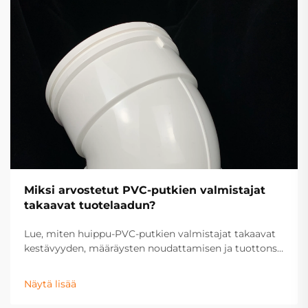
Miksi arvostetut PVC-putkien valmistajat
takaavat tuotelaadun?
Lue, miten huippu-PVC-putkien valmistajat takaavat
kestävyyden, määräysten noudattamisen ja tuottonsa
saamisen käyttämällä uusiutumattomia materiaaleja,
ISO 9001 -laadunvalvontaa, kansainvälisiä
Näytä lisää
sertifikaatteja ja teknologialla ohjattua ekstruusiota.
Hanki tietoa laadunvarmistuksesta jo nyt.