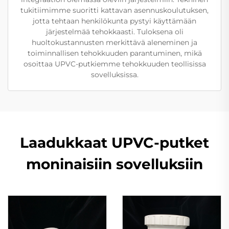
tukitiimimme suoritti kattavan asennuskoulutuksen,
jotta tehtaan henkilökunta pystyi käyttämään
järjestelmää tehokkaasti. Tuloksena oli
huoltokustannusten merkittävä aleneminen ja
toiminnallisen tehokkuuden parantuminen, mikä
osoittaa UPVC-putkiemme tehokkuuden teollisissa
sovelluksissa.
Laadukkaat UPVC-putket
moninaisiin sovelluksiin