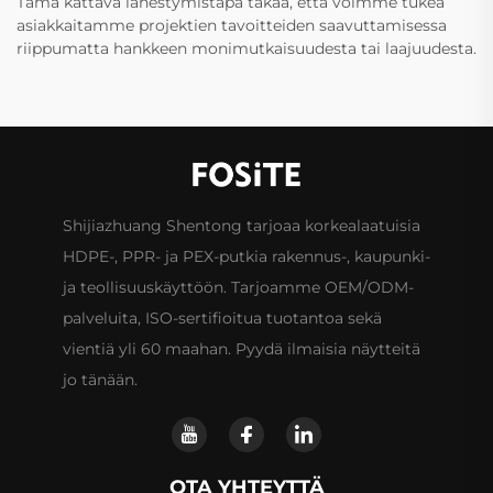
Tämä kattava lähestymistapa takaa, että voimme tukea
asiakkaitamme projektien tavoitteiden saavuttamisessa
riippumatta hankkeen monimutkaisuudesta tai laajuudesta.
Shijiazhuang Shentong tarjoaa korkealaatuisia
HDPE-, PPR- ja PEX-putkia rakennus-, kaupunki-
ja teollisuuskäyttöön. Tarjoamme OEM/ODM-
palveluita, ISO-sertifioitua tuotantoa sekä
vientiä yli 60 maahan. Pyydä ilmaisia näytteitä
jo tänään.
OTA YHTEYTTÄ