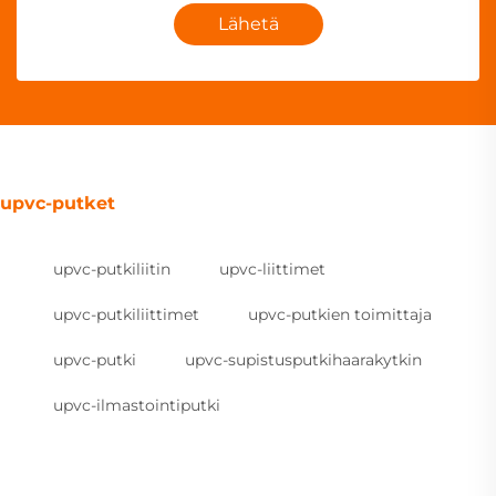
Lähetä
upvc-putket
upvc-putkiliitin
upvc-liittimet
upvc-putkiliittimet
upvc-putkien toimittaja
upvc-putki
upvc-supistusputkihaarakytkin
upvc-ilmastointiputki