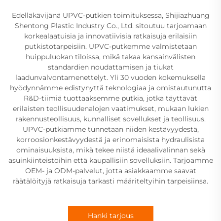
Edelläkävijänä UPVC-putkien toimituksessa, Shijiazhuang
Shentong Plastic Industry Co., Ltd. sitoutuu tarjoamaan
korkealaatuisia ja innovatiivisia ratkaisuja erilaisiin
putkistotarpeisiin. UPVC-putkemme valmistetaan
huippuluokan tiloissa, mikä takaa kansainvälisten
standardien noudattamisen ja tiukat
laadunvalvontamenettelyt. Yli 30 vuoden kokemuksella
hyödynnämme edistynyttä teknologiaa ja omistautunutta
R&D-tiimiä tuottaaksemme putkia, jotka täyttävät
erilaisten teollisuudenalojen vaatimukset, mukaan lukien
rakennusteollisuus, kunnalliset sovellukset ja teollisuus.
UPVC-putkiamme tunnetaan niiden kestävyydestä,
korroosionkestävyydestä ja erinomaisista hydraulisista
ominaisuuksista, mikä tekee niistä ideaalivalinnan sekä
asuinkiinteistöihin että kaupallisiin sovelluksiin. Tarjoamme
OEM- ja ODM-palvelut, jotta asiakkaamme saavat
räätälöityjä ratkaisuja tarkasti määriteltyihin tarpeisiinsa.
Hanki tarjous