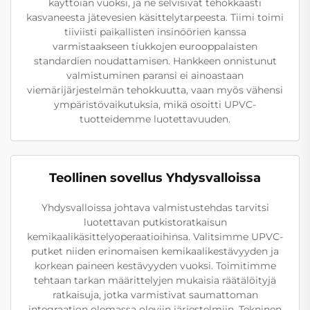
käyttöiän vuoksi, ja ne selvisivät tehokkaasti
kasvaneesta jätevesien käsittelytarpeesta. Tiimi toimi
tiiviisti paikallisten insinöörien kanssa
varmistaakseen tiukkojen eurooppalaisten
standardien noudattamisen. Hankkeen onnistunut
valmistuminen paransi ei ainoastaan
viemärijärjestelmän tehokkuutta, vaan myös vähensi
ympäristövaikutuksia, mikä osoitti UPVC-
tuotteidemme luotettavuuden.
Teollinen sovellus Yhdysvalloissa
Yhdysvalloissa johtava valmistustehdas tarvitsi
luotettavan putkistoratkaisun
kemikaalikäsittelyoperaatioihinsa. Valitsimme UPVC-
putket niiden erinomaisen kemikaalikestävyyden ja
korkean paineen kestävyyden vuoksi. Toimitimme
tehtaan tarkan määrittelyjen mukaisia räätälöityjä
ratkaisuja, jotka varmistivat saumattoman
integraation olemassa oleviin järjestelmiin. Tekninen