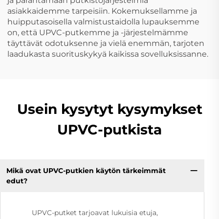
ja parantamaan putkistojärjestelmiä
asiakkaidemme tarpeisiin. Kokemuksellamme ja
huipputasoisella valmistustaidolla lupauksemme
on, että UPVC-putkemme ja -järjestelmämme
täyttävät odotuksenne ja vielä enemmän, tarjoten
laadukasta suorituskykyä kaikissa sovelluksissanne.
Usein kysytyt kysymykset
UPVC-putkista
Mikä ovat UPVC-putkien käytön tärkeimmät
edut?
UPVC-putket tarjoavat lukuisia etuja,