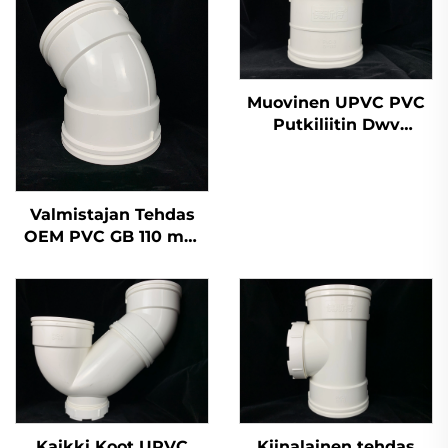
Muovinen UPVC PVC
Putkiliitin Dwv
Laajennusliitin Putki
Veden Poistoon
Valmistajan Tehdas
OEM PVC GB 110 mm
Jätevesiputki
Pullonkaulainen T-
liitin UPVC
Putkiliittimet 45
asteen kyynärliitin
Kaikki Koot UPVC
Kiinalainen tehdas