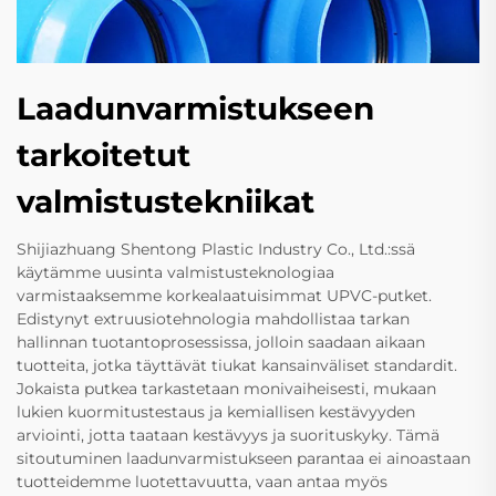
Laadunvarmistukseen
tarkoitetut
valmistustekniikat
Shijiazhuang Shentong Plastic Industry Co., Ltd.:ssä
käytämme uusinta valmistusteknologiaa
varmistaaksemme korkealaatuisimmat UPVC-putket.
Edistynyt extruusiotehnologia mahdollistaa tarkan
hallinnan tuotantoprosessissa, jolloin saadaan aikaan
tuotteita, jotka täyttävät tiukat kansainväliset standardit.
Jokaista putkea tarkastetaan monivaiheisesti, mukaan
lukien kuormitustestaus ja kemiallisen kestävyyden
arviointi, jotta taataan kestävyys ja suorituskyky. Tämä
sitoutuminen laadunvarmistukseen parantaa ei ainoastaan
tuotteidemme luotettavuutta, vaan antaa myös