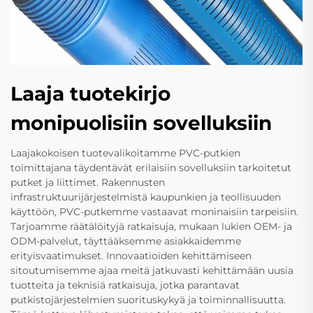
Laaja tuotekirjo
monipuolisiin sovelluksiin
Laajakokoisen tuotevalikoitamme PVC-putkien
toimittajana täydentävät erilaisiin sovelluksiin tarkoitetut
putket ja liittimet. Rakennusten
infrastruktuurijärjestelmistä kaupunkien ja teollisuuden
käyttöön, PVC-putkemme vastaavat moninaisiin tarpeisiin.
Tarjoamme räätälöityjä ratkaisuja, mukaan lukien OEM- ja
ODM-palvelut, täyttääksemme asiakkaidemme
erityisvaatimukset. Innovaatioiden kehittämiseen
sitoutumisemme ajaa meitä jatkuvasti kehittämään uusia
tuotteita ja teknisiä ratkaisuja, jotka parantavat
putkistojärjestelmien suorituskykyä ja toiminnallisuutta.