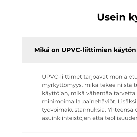
Usein k
Mikä on UPVC-liittimien käytön 
UPVC-liittimet tarjoavat monia etu
myrkyttömyys, mikä tekee niistä t
käyttöiän, mikä vähentää tarvetta u
minimoimalla painehäviöt. Lisäksi
työvoimakustannuksia. Yhteensä o
asuinkiinteistöjen että teollisuude