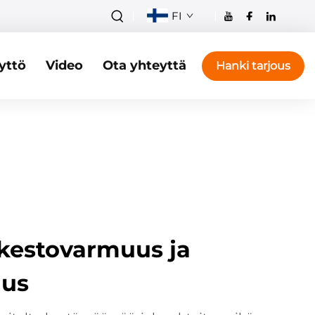
FI
yttö
Video
Ota yhteyttä
Hanki tarjous
 kestovarmuus ja
uus