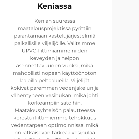
Keniassa
Kenian suuressa
maatalousprojektissa pyrittiin
parantamaan kastelujärjestelmiä
paikallisille viljelijöille. Valitsimme
UPVC-liittimiämme niiden
keveyden ja helpon
asennettavuuden vuoksi, mikä
mahdollisti nopean käyttöönoton
laajoilla peltoalueilla. Viljelijät
kokivat paremman vedenjakelun ja
vähentyneen vesihukan, mikä johti
korkeampiin satoihin.
Maatalousyhteisön palautteessa
korostui liittimiemme tehokkuus
vedentarpeen optimoinnissa, mikä
on ratkaisevan tärkeää vesipulaa