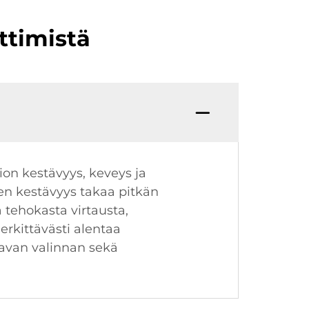
ttimistä
ion kestävyys, keveys ja
den kestävyys takaa pitkän
ä tehokasta virtausta,
erkittävästi alentaa
tavan valinnan sekä