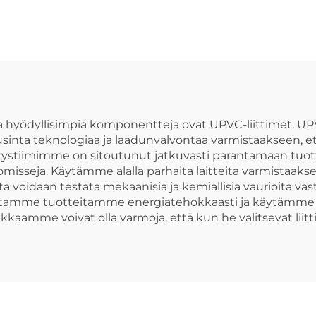
a hyödyllisimpiä komponentteja ovat UPVC-liittimet. UP
usinta teknologiaa ja laadunvalvontaa varmistaakseen, et
kehitystiimimme on sitoutunut jatkuvasti parantamaan
isseja. Käytämme alalla parhaita laitteita varmistaak
ita voidaan testata mekaanisia ja kemiallisia vaurioita 
mistamme tuotteitamme energiatehokkaasti ja käytämme ki
kkaamme voivat olla varmoja, että kun he valitsevat lii