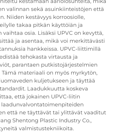
niteltu kestämään ääriolosuhteita, mikä
sen valinnan sekä asuinkiinteistöjen että
in. Niiden kestävyys korroosiolle,
eilylle takaa pitkän käyttöiän ja
 vaihtaa osia. Lisäksi UPVC on kevyttä,
sittää ja asentaa, mikä voi merkittävästi
nnuksia hankkeissa. UPVC-liittimillä
 edistää tehokasta virtausta ja
öt, parantaen putkistojärjestelmien
. Tämä materiaali on myös myrkytön,
n juomaveden kuljetukseen ja täyttää
standardit. Laadukkuutta koskeva
taa, että jokainen UPVC-liitin
n laadunvalvontatoimenpiteiden
n että ne täyttävät tai ylittävät vaaditut
huang Shentong Plastic Industry Co.,
tyneitä valmistustekniikoita.