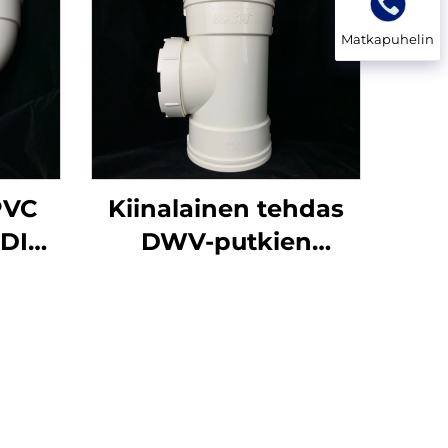
Matkapuhelin
PVC
Kiinalainen tehdas
 DIN
DWV-putkien
inen
liittimiin
tarkastusluukku
0 mm
liittimet OEM PVC
UPVC putkien
liittimet