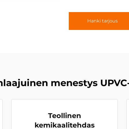
Hanki tarjous
laajuinen menestys UPVC-li
Teollinen
kemikaalitehdas