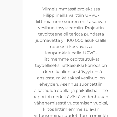
Viimeisimmässä projektissa
Filippiineillä valittiin UPVC-
liittimiämme suuren mittakaavan
vesihuoltosysteemiin. Projektin
tavoitteena oli tarjota puhdasta
juomavettä yli 100 000 asukkaalle
nopeasti kasvavassa
kaupunkialueella. UPVC-
liittimemme osoittautuivat
täydelliseksi ratkaisuksi korroosion
ja kemikaalien kestävyytensä
ansiosta, mikä takasi vesihuollon
eheyden. Asennus suoritettiin
aikataulua edellä, ja paikallishallinto
raportoi merkittävästä vedenhukan
vähenemisestä vuotamisen vuoksi,
kiitos liittimiemme sulavan
virtausominaisuudet. Tämä projekti