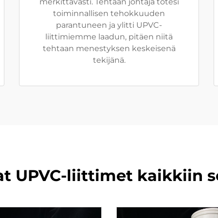
merkittävästi. Tehtaan johtaja totesi
toiminnallisen tehokkuuden
parantuneen ja ylitti UPVC-
liittimiemme laadun, pitäen niitä
tehtaan menestyksen keskeisenä
tekijänä.
 UPVC-liittimet kaikkiin s