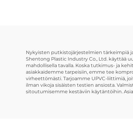
Pullonkaulainen T-
liitin UPVC
Putkiliittimet 45
asteen kyynärliitin
Nykyisten putkistojärjestelmien tärkeimpiä j
Shentong Plastic Industry Co., Ltd. käyttää u
mahdollisella tavalla. Koska tutkimus- ja 
asiakkaidemme tarpeisiin, emme tee komprom
virheettömästi. Tarjoamme UPVC-liittimiä, jo
ilman vikoja sisäisten testien ansiosta. Val
sitoutumisemme kestäviin käytäntöihin. Asia