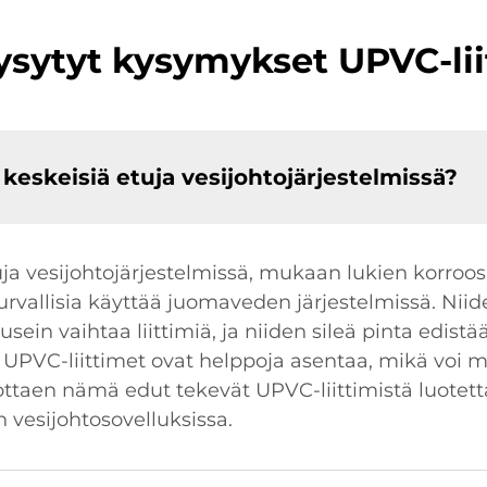
ysytyt kysymykset UPVC-lii
keskeisiä etuja vesijohtojärjestelmissä?
ja vesijohtojärjestelmissä, mukaan lukien korroos
urvallisia käyttää juomaveden järjestelmissä. Nii
sein vaihtaa liittimiä, ja niiden sileä pinta edistä
 UPVC-liittimet ovat helppoja asentaa, mikä voi m
ttaen nämä edut tekevät UPVC-liittimistä luotet
n vesijohtosovelluksissa.