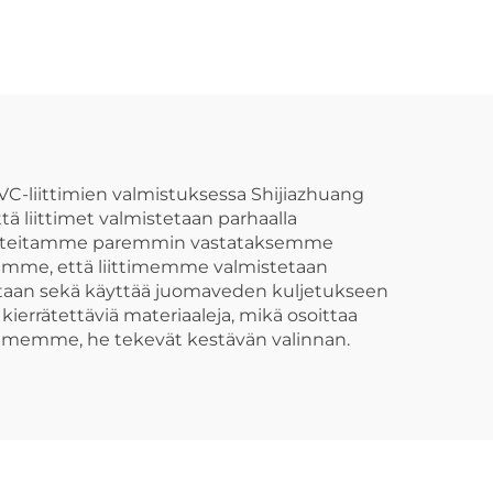
VC-liittimien valmistuksessa Shijiazhuang
tä liittimet valmistetaan parhaalla
 tuotteitamme paremmin vastataksemme
semme, että liittimemme valmistetaan
vastaan sekä käyttää juomaveden kuljetukseen
errätettäviä materiaaleja, mikä osoittaa
ttimemme, he tekevät kestävän valinnan.