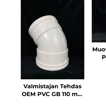
Muo
P
Laaj
V
Valmistajan Tehdas
OEM PVC GB 110 mm
Jätevesiputki