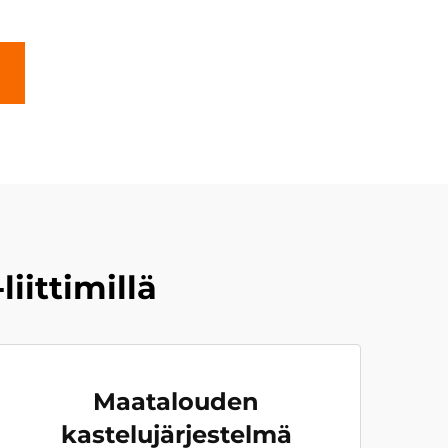
ittimillä
Maatalouden
kastelujärjestelmä