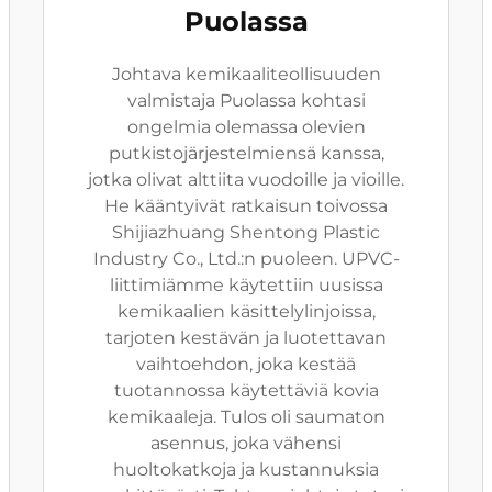
Puolassa
Johtava kemikaaliteollisuuden
valmistaja Puolassa kohtasi
ongelmia olemassa olevien
putkistojärjestelmiensä kanssa,
jotka olivat alttiita vuodoille ja vioille.
He kääntyivät ratkaisun toivossa
Shijiazhuang Shentong Plastic
Industry Co., Ltd.:n puoleen. UPVC-
liittimiämme käytettiin uusissa
kemikaalien käsittelylinjoissa,
tarjoten kestävän ja luotettavan
vaihtoehdon, joka kestää
tuotannossa käytettäviä kovia
kemikaaleja. Tulos oli saumaton
asennus, joka vähensi
huoltokatkoja ja kustannuksia