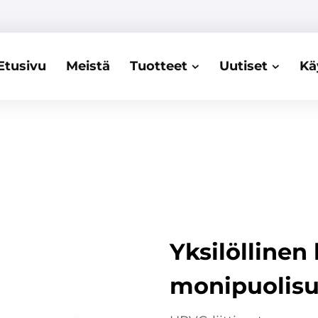
Etusivu
Meistä
Tuotteet
Uutiset
Kä
Yksilöllinen
monipuolis