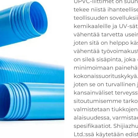
UPVC-liittimet on suun
tekee niistä ihanteelli
teollisuuden sovelluksi
kemikaaleille ja UV-sät
vähentää tarvetta usein
joten sitä on helppo kä
vähentää työvoimakusta
on sileä sisäpinta, joka
minimoimaan painehävi
kokonaissuorituskykyä
joten se on turvalline
kansainväliset terveys
sitoutumisemme tarkoit
valmistetaan tiukkoje
alaisuudessa, varmistae
spesifikaatiot. Shijiaz
Ltd.:ssä käytetään edis