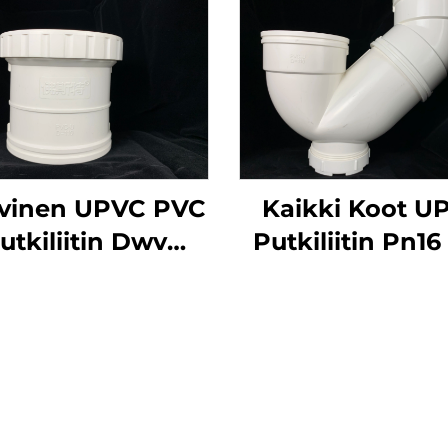
vinen UPVC PVC
Kaikki Koot U
utkiliitin Dwv
Putkiliitin Pn16
ennusliitin Putki
Standardi Muov
eden Poistoon
Putkiliitin P
Kyynärliitin 11