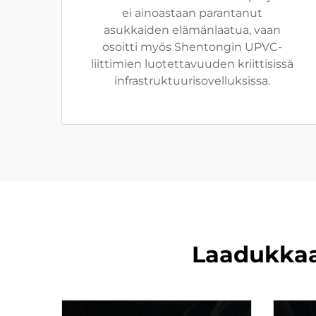
ei ainoastaan parantanut
asukkaiden elämänlaatua, vaan
osoitti myös Shentongin UPVC-
liittimien luotettavuuden kriittisissä
infrastruktuurisovelluksissa.
Laadukkaat