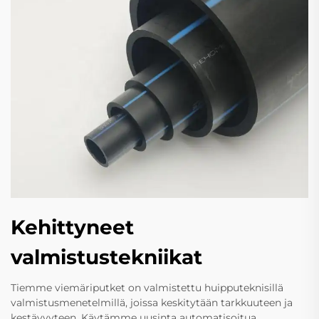
Kehittyneet
valmistustekniikat
Tiemme viemäriputket on valmistettu huipputeknisillä
valmistusmenetelmillä, joissa keskitytään tarkkuuteen ja
kestävyyteen. Käytämme uusinta automatisoitua