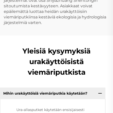
järjestelmät ovat osa Shijiazhuang Shentongin
sitoutumista kestävyyteen. Asiakkaat voivat
epäilemättä luottaa heidän urakäyttöisiin
viemäriputkiinsa kestäviä ekologisia ja hydrologisia
järjestelmiä varten.
Yleisiä kysymyksiä
urakäyttöisistä
viemäriputkista
Mihin urakäyttöisiä viemäriputkia käytetään?
Ura-allasputket käytetään ensisijaisesti