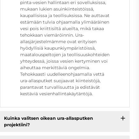
pinta-vesien hallintaan eri sovelluksissa,
mukaan lukien asuinkiinteistöissä,
kaupallisissa ja teollisuksissa. Ne auttavat
estämään tulvia ohjaamalla ylimääräinen
vesi pois kriittisiltä alueilta, mikä takaa
tehokkaan viemäröinnin. Ura-
allasjärjestelmämme ovat erityisen
hyödyllisiä kaupunkiympäristöissä,
maatalouspeltojen ja teollisuuskohteiden
yhteydessä, joissa vesien kertyminen voi
aiheuttaa merkittäviä ongelmia.
Tehokkaasti uudelleenohjaamalla vettä
ura-allasputket suojaavat kiinteistöjä,
parantavat turvallisuutta ja edistävät
kestäviä vesienhallintakäytäntöjä.
Kuinka valitsen oikean ura-allasputken
projektiini?