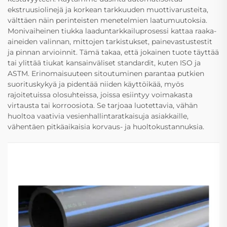
ekstruusiolinejä ja korkean tarkkuuden muottivarusteita,
välttäen näin perinteisten menetelmien laatumuutoksia.
Monivaiheinen tiukka laaduntarkkailuprosessi kattaa raaka-
aineiden valinnan, mittojen tarkistukset, painevastustestit
ja pinnan arvioinnit. Tämä takaa, että jokainen tuote täyttää
tai ylittää tiukat kansainväliset standardit, kuten ISO ja
ASTM. Erinomaisuuteen sitoutuminen parantaa putkien
suorituskykyä ja pidentää niiden käyttöikää, myös
rajoitetuissa olosuhteissa, joissa esiintyy voimakasta
virtausta tai korroosiota. Se tarjoaa luotettavia, vähän
huoltoa vaativia vesienhallintaratkaisuja asiakkaille,
vähentäen pitkäaikaisia korvaus- ja huoltokustannuksia.