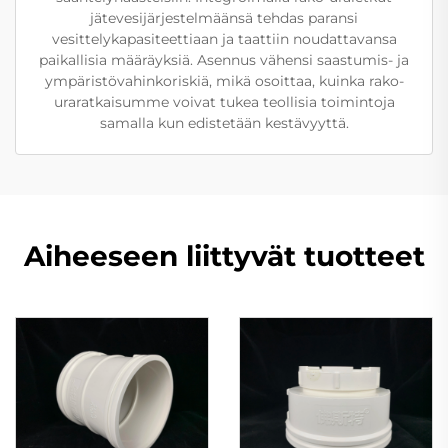
jätevesijärjestelmäänsä tehdas paransi
vesittelykapasiteettiaan ja taattiin noudattavansa
paikallisia määräyksiä. Asennus vähensi saastumis- ja
ympäristövahinkoriskiä, mikä osoittaa, kuinka rako-
uraratkaisumme voivat tukea teollisia toimintoja
samalla kun edistetään kestävyyttä.
Aiheeseen liittyvät tuotteet