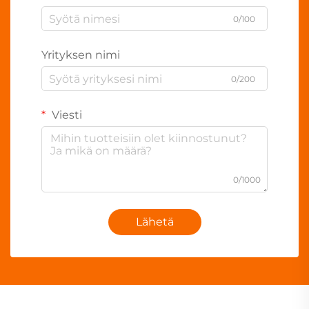
0/100
Yrityksen nimi
0/200
Viesti
0/1000
Lähetä