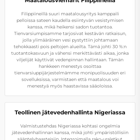
Maatalousviemärit Filippiineillä
Filippiineillä suuri maatalousyritys kamppaili
pelloissa sateen kaudella esiintyvän vesistymisen
kanssa, mikä heikensi sadon tuotantoa.
Tienvarsiumpisamme tarjosivat kestävän ratkaisun,
jolla ylimääräinen vesi pystyttiin johtamaan
tehokkaasti pois peltojen alueilta. Tämä johti 30 %:n
tuotantokasvuun ja vähensi merkittävästi aikaa, jonka
viljelijät käyttivät vedenpinnan hallintaan. Tämän
hankkeen menestys osoittaa
tienvarsiuppijärjestelmämme monipuolisuuden eri
sovelluksissa, varmistaen että maatalous voi
menestyä myös haastavissa sääoloissa.
Teollinen jätevedenhallinta Nigeriassa
Valmistustehdas Nigeriassa kohtasi ongelmia
jätevedenhallinnan kanssa, mikä johti ympäristöllisiin
sääntelyhaasteisiin. Integroimalla rako-uraletkut