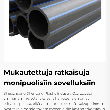
Mukautettuja ratkaisuja
monipuolisiin sovelluksiin
Shijiazhuang Shentong Plastic Industry Co., Ltd.:ssä
ymmärrämme, että jokaisella hankkeella on omat
erityistarpeensa, eikä valmiit tuotteet riitä. Kaivoputkemme
ovat täysin räätälöitävissä monenlaisiin käyttötarkoituksiin,