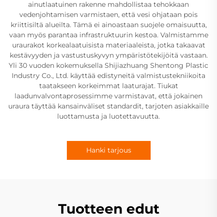
ainutlaatuinen rakenne mahdollistaa tehokkaan
vedenjohtamisen varmistaen, että vesi ohjataan pois
kriittisiltä alueilta. Tämä ei ainoastaan suojele omaisuutta,
vaan myös parantaa infrastruktuurin kestoa. Valmistamme
uraurakot korkealaatuisista materiaaleista, jotka takaavat
kestävyyden ja vastustuskyvyn ympäristötekijöitä vastaan.
Yli 30 vuoden kokemuksella Shijiazhuang Shentong Plastic
Industry Co., Ltd. käyttää edistyneitä valmistustekniikoita
taatakseen korkeimmat laaturajat. Tiukat
laadunvalvontaprosessimme varmistavat, että jokainen
uraura täyttää kansainväliset standardit, tarjoten asiakkaille
luottamusta ja luotettavuutta.
Hanki tarjous
Tuotteen edut