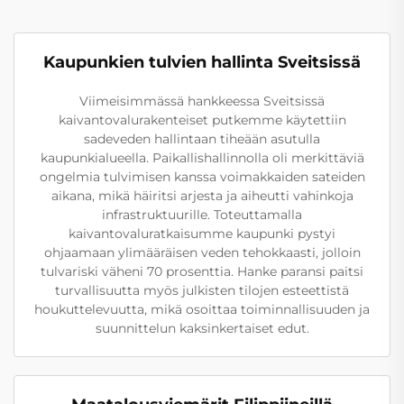
Kaupunkien tulvien hallinta Sveitsissä
Viimeisimmässä hankkeessa Sveitsissä
kaivantovalurakenteiset putkemme käytettiin
sadeveden hallintaan tiheään asutulla
kaupunkialueella. Paikallishallinnolla oli merkittäviä
ongelmia tulvimisen kanssa voimakkaiden sateiden
aikana, mikä häiritsi arjesta ja aiheutti vahinkoja
infrastruktuurille. Toteuttamalla
kaivantovaluratkaisumme kaupunki pystyi
ohjaamaan ylimääräisen veden tehokkaasti, jolloin
tulvariski väheni 70 prosenttia. Hanke paransi paitsi
turvallisuutta myös julkisten tilojen esteettistä
houkuttelevuutta, mikä osoittaa toiminnallisuuden ja
suunnittelun kaksinkertaiset edut.