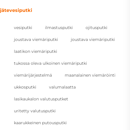
jätevesiputki
vesiputki
ilmastusputki
ojitusputki
joustava viemäriputki
joustava viemäriputki
laatikon viemäriputki
tukossa oleva ulkoinen viemäriputki
viemärijärjestelmä
maanalainen viemäröinti
ukkosputki
valumalaatta
lasikaukalon valutusputket
uritetty valutusputki
kaarukkeinen putousputki