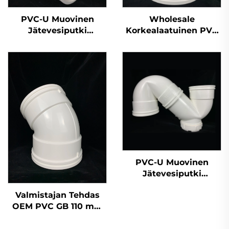
PVC-U Muovinen
Wholesale
Jätevesiputki
Korkealaatuinen PVC
Putkiliitännät
GB 110 mm
Kaksinkertainen Liitin
Jätevesiputki
Ristikkäinen UPVC
Putkiliittimen
Päätykorkki 50 mm
200 mm 2 tuumaa
PVC-U Muovinen
Jätevesiputki
Putkiliitännät
Valmistajan Tehdas
Yksinkertainen
OEM PVC GB 110 mm
Liitinpyörö OEM
Jätevesiputki
Pullonkaulainen T-