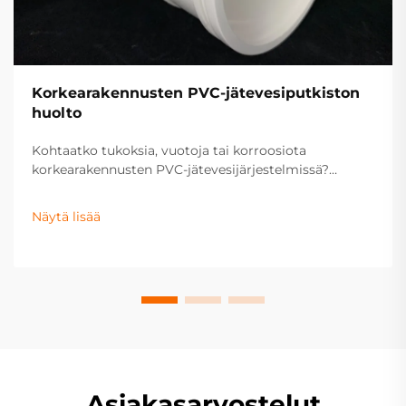
Korkearakennusten PVC-jätevesiputkiston
huolto
Kohtaatko tukoksia, vuotoja tai korroosiota
korkearakennusten PVC-jätevesijärjestelmissä?
Tutustu kokeillaan todistettuihin huoltoratkaisuihin,
jotka pidentävät putkiston elinkaarta, estävät
Näytä lisää
vesivahingot ja lisäävät kiinteistön arvoa. Hanki
käytännönläheisiä tietotietoja nyt.
Asiakasarvostelut