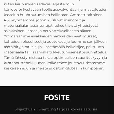
kuten kaupunkien sadevesijärjestelmiin,
korroosionkestävään teollisuusvalvontaan ja maatalouden
kastelun huuhtoutumisen hallintaan. Ammattitaitoinen
R&D-ryhmämme, johon kuuluvat insinöörit ja
materiaalialan asiantuntijat, tekee tiivistä yhteistyötä
asiakkaiden kanssa jo neuvotteluvaiheesta alkaen.
Ymmärrämme asiakkaiden hankkeiden vaatimukset,
kohteiden olosuhteet ja odotukset, ja luomme sen jälkeen
räätälöityjä ratkaisuja – säätämällä halkaisijaa, paksuutta,
materiaalia tai lisäämällä tukkeutumisenestosuunnittelua.
Tämä lähestymistapa takaa optimaalisen suorituskyvyn ja
kustannustehokkuuden, mikä tekee joustavuudestamme
keskeisen edun ja meistä suositun globaalin kumppanin.
Shijiazhuang Shentong tarjoaa korkealaatuisia