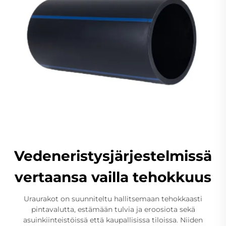
Vedeneristysjärjestelmissä
vertaansa vailla tehokkuus
Uraurakot on suunniteltu hallitsemaan tehokkaasti
pintavalutta, estämään tulvia ja eroosiota sekä
asuinkiinteistöissä että kaupallisissa tiloissa. Niiden