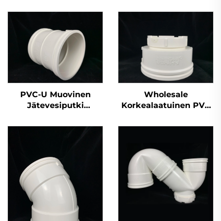
PVC-U Muovinen
Wholesale
Jätevesiputki
Korkealaatuinen PVC
Putkiliitännät
GB 110 mm
Kaksinkertainen Liitin
Jätevesiputki
Ristikkäinen UPVC
Putkiliittimen
Päätykorkki 50 mm
200 mm 2 tuumaa