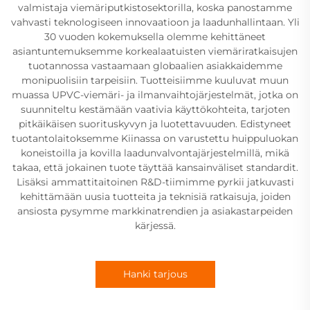
valmistaja viemäriputkistosektorilla, koska panostamme
vahvasti teknologiseen innovaatioon ja laadunhallintaan. Yli
30 vuoden kokemuksella olemme kehittäneet
asiantuntemuksemme korkealaatuisten viemäriratkaisujen
tuotannossa vastaamaan globaalien asiakkaidemme
monipuolisiin tarpeisiin. Tuotteisiimme kuuluvat muun
muassa UPVC-viemäri- ja ilmanvaihtojärjestelmät, jotka on
suunniteltu kestämään vaativia käyttökohteita, tarjoten
pitkäikäisen suorituskyvyn ja luotettavuuden. Edistyneet
tuotantolaitoksemme Kiinassa on varustettu huippuluokan
koneistoilla ja kovilla laadunvalvontajärjestelmillä, mikä
takaa, että jokainen tuote täyttää kansainväliset standardit.
Lisäksi ammattitaitoinen R&D-tiimimme pyrkii jatkuvasti
kehittämään uusia tuotteita ja teknisiä ratkaisuja, joiden
ansiosta pysymme markkinatrendien ja asiakastarpeiden
kärjessä.
Hanki tarjous