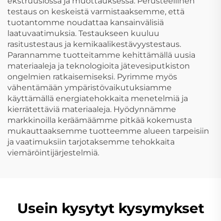
ekstruusiossa ja muottauksessa. Perusteellinen
testaus on keskeistä varmistaaksemme, että
tuotantomme noudattaa kansainvälisiä
laatuvaatimuksia. Testaukseen kuuluu
rasitustestaus ja kemikaalikestävyystestaus.
Parannamme tuotteitamme kehittämällä uusia
materiaaleja ja teknologioita jätevesiputkiston
ongelmien ratkaisemiseksi. Pyrimme myös
vähentämään ympäristövaikutuksiamme
käyttämällä energiatehokkaita menetelmiä ja
kierrätettäviä materiaaleja. Hyödynnämme
markkinoilla keräämäämme pitkää kokemusta
mukauttaaksemme tuotteemme alueen tarpeisiin
ja vaatimuksiin tarjotaksemme tehokkaita
viemäröintijärjestelmiä.
Usein kysytyt kysymykset