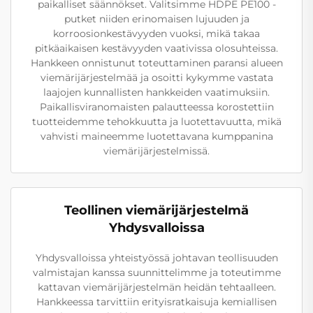
paikalliset säännökset. Valitsimme HDPE PE100 -
putket niiden erinomaisen lujuuden ja
korroosionkestävyyden vuoksi, mikä takaa
pitkäaikaisen kestävyyden vaativissa olosuhteissa.
Hankkeen onnistunut toteuttaminen paransi alueen
viemärijärjestelmää ja osoitti kykymme vastata
laajojen kunnallisten hankkeiden vaatimuksiin.
Paikallisviranomaisten palautteessa korostettiin
tuotteidemme tehokkuutta ja luotettavuutta, mikä
vahvisti maineemme luotettavana kumppanina
viemärijärjestelmissä.
Teollinen viemärijärjestelmä
Yhdysvalloissa
Yhdysvalloissa yhteistyössä johtavan teollisuuden
valmistajan kanssa suunnittelimme ja toteutimme
kattavan viemärijärjestelmän heidän tehtaalleen.
Hankkeessa tarvittiin erityisratkaisuja kemiallisen