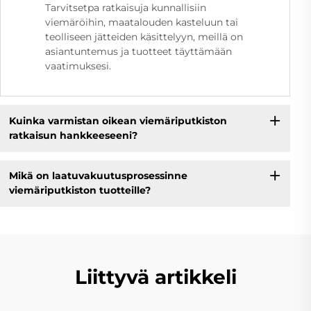
Tarvitsetpa ratkaisuja kunnallisiin
viemäröihin, maatalouden kasteluun tai
teolliseen jätteiden käsittelyyn, meillä on
asiantuntemus ja tuotteet täyttämään
vaatimuksesi.
Kuinka varmistan oikean viemäriputkiston
ratkaisun hankkeeseeni?
Mikä on laatuvakuutusprosessinne
viemäriputkiston tuotteille?
Liittyvä artikkeli