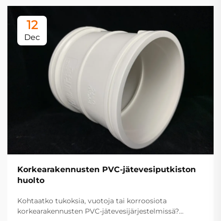
12
Dec
Korkearakennusten PVC-jätevesiputkiston
huolto
Kohtaatko tukoksia, vuotoja tai korroosiota
korkearakennusten PVC-jätevesijärjestelmissä?