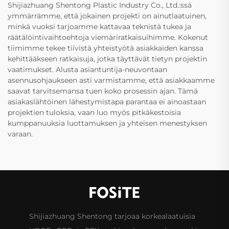
Shijiazhuang Shentong Plastic Industry Co., Ltd.:ssä
ymmärrämme, että jokainen projekti on ainutlaatuinen,
minkä vuoksi tarjoamme kattavaa teknistä tukea ja
räätälöintivaihtoehtoja viemäriratkaisuihimme. Kokenut
tiimimme tekee tiivistä yhteistyötä asiakkaiden kanssa
kehittääkseen ratkaisuja, jotka täyttävät tietyn projektin
vaatimukset. Alusta asiantuntija-neuvontaan
asennusohjaukseen asti varmistamme, että asiakkaamme
saavat tarvitsemansa tuen koko prosessin ajan. Tämä
asiakaslähtöinen lähestymistapa parantaa ei ainoastaan
projektien tuloksia, vaan luo myös pitkäkestoisia
kumppanuuksia luottamuksen ja yhteisen menestyksen
varaan.
Shijiazhuang Shentong tarjoaa korkealaatuisia