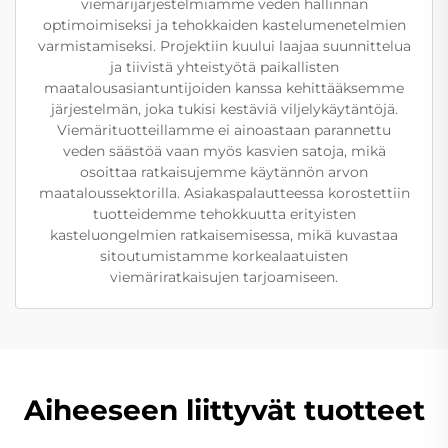
viemärijärjestelmiämme veden hallinnan
optimoimiseksi ja tehokkaiden kastelumenetelmien
varmistamiseksi. Projektiin kuului laajaa suunnittelua
ja tiivistä yhteistyötä paikallisten
maatalousasiantuntijoiden kanssa kehittääksemme
järjestelmän, joka tukisi kestäviä viljelykäytäntöjä.
Viemärituotteillamme ei ainoastaan parannettu
veden säästöä vaan myös kasvien satoja, mikä
osoittaa ratkaisujemme käytännön arvon
maataloussektorilla. Asiakaspalautteessa korostettiin
tuotteidemme tehokkuutta erityisten
kasteluongelmien ratkaisemisessa, mikä kuvastaa
sitoutumistamme korkealaatuisten
viemäriratkaisujen tarjoamiseen.
Aiheeseen liittyvät tuotteet