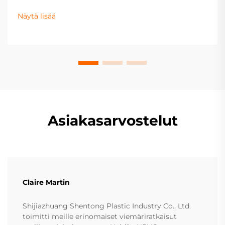
Tutustu kokeillaan todistettuihin huoltoratkaisuihin,
jotka pidentävät putkiston elinkaarta, estävät
Näytä lisää
vesivahingot ja lisäävät kiinteistön arvoa. Hanki
käytännönläheisiä tietotietoja nyt.
Asiakasarvostelut
Claire Martin
Shijiazhuang Shentong Plastic Industry Co., Ltd.
toimitti meille erinomaiset viemäriratkaisut