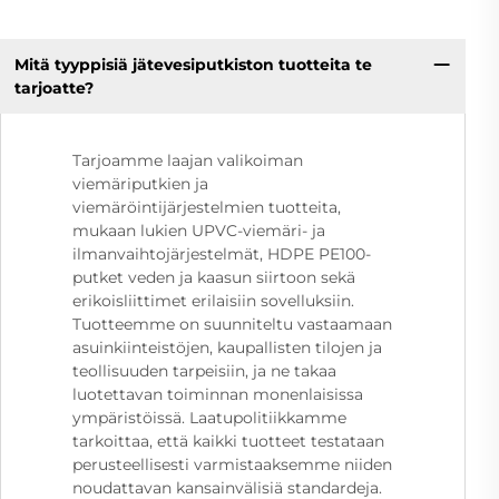
Mitä tyyppisiä jätevesiputkiston tuotteita te
tarjoatte?
Tarjoamme laajan valikoiman
viemäriputkien ja
viemäröintijärjestelmien tuotteita,
mukaan lukien UPVC-viemäri- ja
ilmanvaihtojärjestelmät, HDPE PE100-
putket veden ja kaasun siirtoon sekä
erikoisliittimet erilaisiin sovelluksiin.
Tuotteemme on suunniteltu vastaamaan
asuinkiinteistöjen, kaupallisten tilojen ja
teollisuuden tarpeisiin, ja ne takaa
luotettavan toiminnan monenlaisissa
ympäristöissä. Laatupolitiikkamme
tarkoittaa, että kaikki tuotteet testataan
perusteellisesti varmistaaksemme niiden
noudattavan kansainvälisiä standardeja.