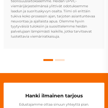
teollisuuslaitokseemme. Heidän UPVC-
viemärijärjestelmänsä ylittivät odotuksemme
laadun ja suorituskyvyn osalta. Tiimi oli erittäin
tukiva koko prosessin ajan, tarjoten asiantuntevaa
neuvontaa ja ajallaista apua. Olemme hyvin
tyytyväisiä tuloksiin ja suosittelemme heidän
palvelujaan lämpimästi kaikille, jotka tarvitsevat
luotettavia viemäriratkaisuja.
Hanki ilmainen tarjous
Edustajamme ottaa sinuun yhteyttä pian.