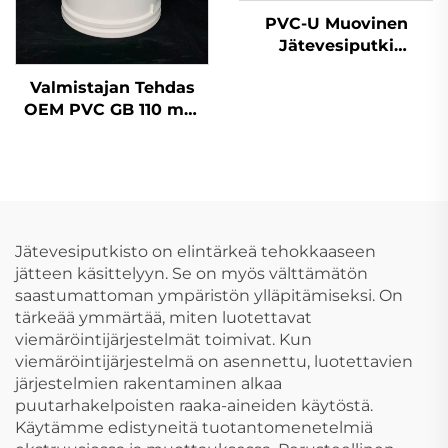
PVC-U Muovinen
Jätevesiputki
Putkiliitännät
Valmistajan Tehdas
Yksinkertainen
OEM PVC GB 110 mm
Liitinpyörö OEM
Jätevesiputki
Pullonkaulainen T-
liitin UPVC
Putkiliittimet 45
asteen kyynärliitin
Jätevesiputkisto on elintärkeä tehokkaaseen
jätteen käsittelyyn. Se on myös välttämätön
saastumattoman ympäristön ylläpitämiseksi. On
tärkeää ymmärtää, miten luotettavat
viemäröintijärjestelmät toimivat. Kun
viemäröintijärjestelmä on asennettu, luotettavien
järjestelmien rakentaminen alkaa
puutarhakelpoisten raaka-aineiden käytöstä.
Käytämme edistyneitä tuotantomenetelmiä