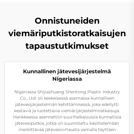
Onnistuneiden
viemäriputkistoratkaisujen
tapaustutkimukset
Kunnallinen jätevesijärjestelmä
Nigeriassa
Nigeriassa Shijiazhuang Shentong Plastic Industry
Co., Ltd. oli keskeisessä asemassa kunnallisen
jätevesijärjestelmän kehittämisessä, joka edellytti
kestäviä ja luotettavia viemärijärjestelmiratkaisuja.
Hankkeessa asennettiin suurihalkaisuisia kunnallisia
jätevesiputkia, jotka on suunniteltu käsittelemään
merkittävää jätevesivirtausta samalla täyttäen