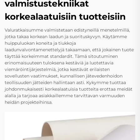
valmistustekniikat
korkealaatuisiin tuotteisiin
Valuratkaisumme valmistetaan edistyneillä menetelmillä,
jotka takaa korkean laadun ja suorituskyvyn. Käytämme
huippuluokan koneita ja tiukkoja
laadunvalvontamenettelyjä takaamaan, että jokainen tuote
täyttää korkeimmat standardit. Tämä sitoutuminen
erinomaisuuteen tuloksena kestäviä ja luotettavia
viemäröintijärjestelmiä, jotka kestävät erilaisten
sovellusten vaatimukset, kunnallisen jätevedenhoidon
teollisuuden jätteiden hallintaan asti. Kykymme tuottaa
johdonmukaisesti korkealaatuisia tuotteita erottaa meidät
alalla ja tarjoaa asiakkaillemme tarvittavan varmuuden
heidän projekteihinsa.