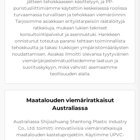
jätteen tehokkaaseen käsittelyyn, ja PP-
puristusliittimiämme käytettiin keskeisessä roolissa
turvaamassa turvallisen ja tehokkaan viemäröinnin.
Tarjosimme asiakkaan erityistarpeisiin räätälöityjä
ratkaisuja, mukaan lukien tekniset
konsultointipalvelut ja asennustuki. Hankkeen
onnistunut toteutus paransi tehtaan toiminnallista
tehokkuutta ja takasi tiukkojen ympäristömääräysten
noudattamisen. Asiakas ilmoitti olevansa tyytyväinen
viemärijärjestelmätuotteidemme laatuun ja
suorituskykyyn, mikä vahvisti asemaamme
teollisuuden alalla.
Maatalouden viemäriratkaisut
Australiassa
Australiassa Shijiazhuang Shentong Plastic Industry
Co., Ltd. toimitti innovatiivisia viemäriratkaisuja
maatalouden kasteluprojektiin. Käytimme UPVC-