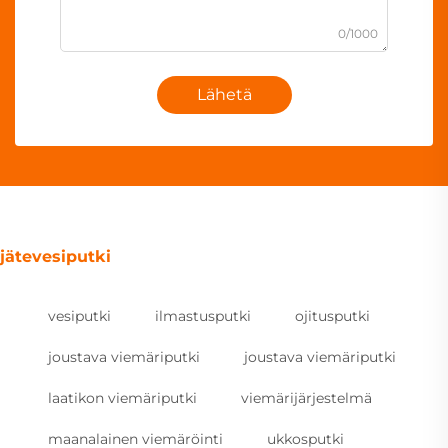
0/1000
Lähetä
jätevesiputki
vesiputki
ilmastusputki
ojitusputki
joustava viemäriputki
joustava viemäriputki
laatikon viemäriputki
viemärijärjestelmä
maanalainen viemäröinti
ukkosputki