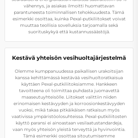
vähennys, ja asiakas ilmoitti huomattavan
parantuneesta toiminnallisen tehokkuudesta. Tämä
esimerkki osoittaa, kuinka Pexal-putkiliitokset voivat
muuttaa teollisia sovelluksia tarjoamalla sekä
suorituskykyä että kustannussäästöjä.
Kestävä yhteisön vesihuoltajärjestelmä
Olemme kumppanuudessa paikallisen urakoitsijan
kanssa kehittämässä kestävää vesihuoltoratkaisua
käyttäen Pexal-putkiliitoksiamme. Hankkeen
tavoitteena oli toimittaa puhdasta juomavettä
maaseutuyhteisölle. Liitokset valittiin niiden
erinomaisen kestävyyden ja korroosionkestävyyden
vuoksi, mikä takaa pitkäikäisen ratkaisun myös
vaativissa ympäristöolosuhteissa. Pexal-putkiliitosten
käyttö paransi ei ainoastaan vesilaatustandardeja,
vaan myös yhteisön yleistä terveyttä ja hyvinvointia.
Tämä esimerkki osoittaa sitoutumisemme