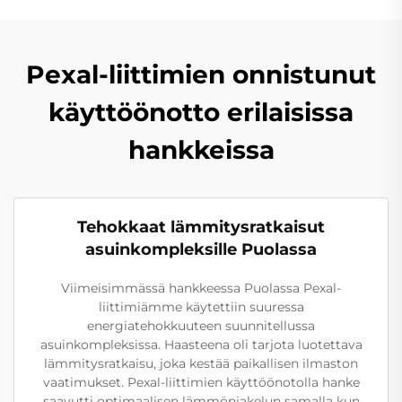
Pexal-liittimien onnistunut
käyttöönotto erilaisissa
hankkeissa
Tehokkaat lämmitysratkaisut
asuinkompleksille Puolassa
Viimeisimmässä hankkeessa Puolassa Pexal-
liittimiämme käytettiin suuressa
energiatehokkuuteen suunnitellussa
asuinkompleksissa. Haasteena oli tarjota luotettava
lämmitysratkaisu, joka kestää paikallisen ilmaston
vaatimukset. Pexal-liittimien käyttöönotolla hanke
saavutti optimaalisen lämmönjakelun samalla kun