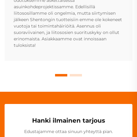
odotuksemme äskettäisessä
asuinkohdeprojektissamme. Edellisillä
liitososillamme oli ongelmia, mutta siirtymisen
jälkeen Shentongin tuotteisiin emme ole kokeneet
vuotoja tai toimintahäiriöitä. Asennus oli
suoraviivainen, ja liitososien suorituskyky on ollut
erinomaista. Asiakkaamme ovat innoissaan
tuloksista!
Hanki ilmainen tarjous
Edustajamme ottaa sinuun yhteyttä pian.