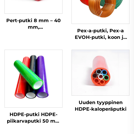
Pert-putki 8 mm – 40
mm,
Pex-a-putki, Pex-a
käyttövesijärjestelmään
EVOH-putki, koon ja
ja lattialämmitykseen
hinnan mukaan,
eristetty
lattialämmitykseen
Uuden tyyppinen
HDPE-kaloperäputki
HDPE-putki HDPE-
piikarvaputki 50 mm
40 mm 32 mm