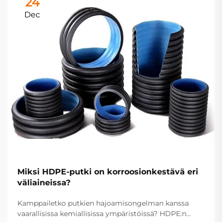
24
Dec
Miksi HDPE-putki on korroosionkestävä eri
väliaineissa?
Kamppailetko putkien hajoamisongelman kanssa
vaarallisissa kemiallisissa ympäristöissä? HDPE:n