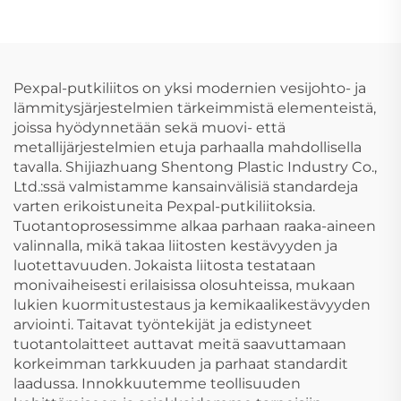
muovinen
kaapelikouru
Pexpal-putkiliitos on yksi modernien vesijohto- ja
lämmitysjärjestelmien tärkeimmistä elementeistä,
joissa hyödynnetään sekä muovi- että
metallijärjestelmien etuja parhaalla mahdollisella
tavalla. Shijiazhuang Shentong Plastic Industry Co.,
Ltd.:ssä valmistamme kansainvälisiä standardeja
varten erikoistuneita Pexpal-putkiliitoksia.
Tuotantoprosessimme alkaa parhaan raaka-aineen
valinnalla, mikä takaa liitosten kestävyyden ja
luotettavuuden. Jokaista liitosta testataan
monivaiheisesti erilaisissa olosuhteissa, mukaan
lukien kuormitustestaus ja kemikaalikestävyyden
arviointi. Taitavat työntekijät ja edistyneet
tuotantolaitteet auttavat meitä saavuttamaan
korkeimman tarkkuuden ja parhaat standardit
laadussa. Innokkuutemme teollisuuden