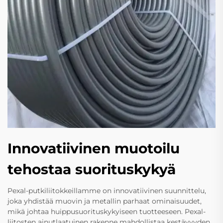
Innovatiivinen muotoilu
tehostaa suorituskykyä
Pexal-putkiliitokkeillamme on innovatiivinen suunnittelu,
joka yhdistää muovin ja metallin parhaat ominaisuudet,
mikä johtaa huippusuorituskykyiseen tuotteeseen. Pexal-
liitosten ainutlaatuinen rakenne mahdollistaa kestävyyden