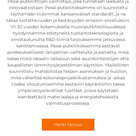
Pexal-putkiliittojen valmistaja, joka tunnetaan laadusta ja
innovaatiostaan. Pexal-putkiliitoksemme on suunniteltu
täyttämään tiukimmat kansainväliset standardit, ja ne
takaa luotettavuuden ja kestävyyden erilaisiin sovelluksiin.
Yli 30 vuoden kokemuksella muoviputkiteollisuudessa
hyödynnämme edistyneitä tuotantoteknologioita ja
omistautunutta R&D-tiimiä tarjouksemme jatkuvassa
kehittämisessä. Pexal-putkiliitoksemme kestävät
poikkeuksellisesti lämpötilan vaihteluita ja painetta, mikä
tekee niistä ideaalin ratkaisun sekä asuinkiinteistöjen että
kaupallisten lämmitysjärjestelmien käyttöön. Yksilöllinen
suunnittelu mahdollistaa helpon asennuksen ja huollon,
mikä vähentää kokonaisprojektikustannuksia ja -aikaa.
Lisäksi sitoutumisemme kestäviin käytäntöihin takaa
ympäristöystävälliset tuotteet, joissa käytetään
kierrätettäviä materiaaleja ja energiatehokkaita
valmistusprosesseja.
Hanki tarjous