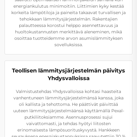
energiankulutus minimoitiin. Liittimien kyky kestää
korkeita lämpötiloja ja paineita takaavat turvallisen ja
tehokkaan lämmitysjärjestelmän. Rakentajien
palautteessa korostui helppo asennettavuus ja
huoltokustannusten merkittävä aleneminen, mikä
osoittaa tuotteidemme arvon asumislämmityksen
sovelluksissa.
Teollisen lämmitysjärjestelmän päivitys
Yhdysvalloissa
Valmistustehdas Yhdysvalloissa kohtasi haasteita
vanhentuneen lämmitysjärjestelmänsä kanssa, joka
oli kallista ja tehottoma. He päättivät päivittää
uuteen lämmitysjärjestelmäänsä käyttämällä Pexal-
putkiliitoksiamme. Asennusprosessi sujui
vaivattomasti, ja tehdas hyötyi liitosten
erinomaisesta lämpösuorituskyvystä. Hankkeen
seurauksena energiakustannuksissa saavutettiin 30 %