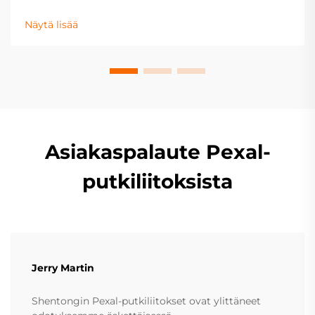
molekyylinen rakenne kestää korroosiota happojen,
emästen ja suolaisissa väliaineissa. Tutustu tieteeseen
Näytä lisää
– lataa tekninen opas nyt.
Asiakaspalaute Pexal-
putkiliitoksista
Jerry Martin
Shentongin Pexal-putkiliitokset ovat ylittäneet