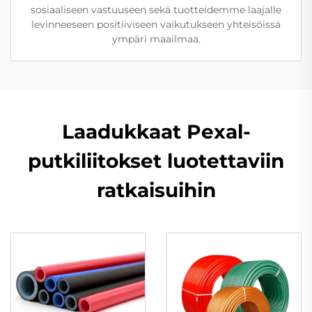
sosiaaliseen vastuuseen sekä tuotteidemme laajalle
levinneeseen positiiviseen vaikutukseen yhteisöissä
ympäri maailmaa.
Laadukkaat Pexal-
putkiliitokset luotettaviin
ratkaisuihin