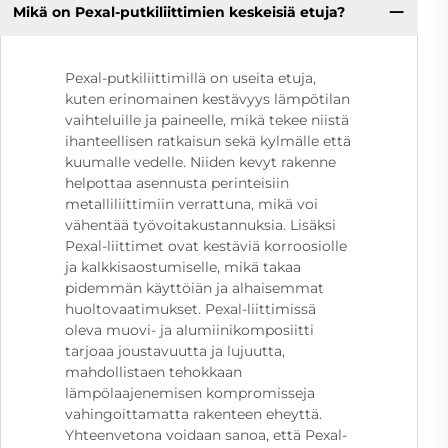
Mikä on Pexal-putkiliittimien keskeisiä etuja?
Pexal-putkiliittimillä on useita etuja,
kuten erinomainen kestävyys lämpötilan
vaihteluille ja paineelle, mikä tekee niistä
ihanteellisen ratkaisun sekä kylmälle että
kuumalle vedelle. Niiden kevyt rakenne
helpottaa asennusta perinteisiin
metalliliittimiin verrattuna, mikä voi
vähentää työvoitakustannuksia. Lisäksi
Pexal-liittimet ovat kestäviä korroosiolle
ja kalkkisaostumiselle, mikä takaa
pidemmän käyttöiän ja alhaisemmat
huoltovaatimukset. Pexal-liittimissä
oleva muovi- ja alumiinikomposiitti
tarjoaa joustavuutta ja lujuutta,
mahdollistaen tehokkaan
lämpölaajenemisen kompromisseja
vahingoittamatta rakenteen eheyttä.
Yhteenvetona voidaan sanoa, että Pexal-