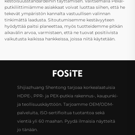
kestoisuusstandardeihin täyttämisen. Valitsemalla Pexal-
putkiliittimiämme asiakkaat voivat luottaa siihen, että he
tekevät ympäristön kannalta vastuullisen valinnan
tinkimättä laadusta. Sitoutumisemme kestävyyteen
hyödyttää paitsi planeettaa, myös tuotteidemme pitkän
aikavälin arvoa, varmistaen, että ne tuovat positiivista
vaikutusta kaikissa hankkeissa, joissa niitä käytetään.
Shijiazhuang Shentong tarjoaa korkealaatuisia
HDPE-, PPR- ja PEX-putkia rakennus-, kaupunki-
ja teollisuuskäyttöön. Tarjoamme OEM/ODM-
palveluita, ISO-sertifioitua tuotantoa sekä
vientiä yli 60 maahan. Pyydä ilmaisia näytteitä
jo tänään.