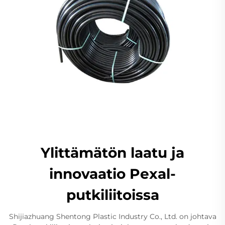
Ylittämätön laatu ja
innovaatio Pexal-
putkiliitoissa
Shijiazhuang Shentong Plastic Industry Co., Ltd. on johtava