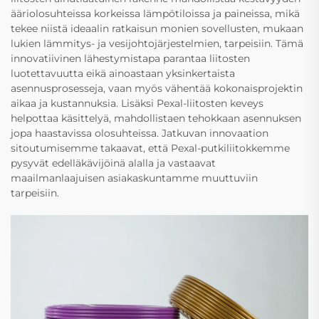
ääriolosuhteissa korkeissa lämpötiloissa ja paineissa, mikä
tekee niistä ideaalin ratkaisun monien sovellusten, mukaan
lukien lämmitys- ja vesijohtojärjestelmien, tarpeisiin. Tämä
innovatiivinen lähestymistapa parantaa liitosten
luotettavuutta eikä ainoastaan yksinkertaista
asennusprosesseja, vaan myös vähentää kokonaisprojektin
aikaa ja kustannuksia. Lisäksi Pexal-liitosten keveys
helpottaa käsittelyä, mahdollistaen tehokkaan asennuksen
jopa haastavissa olosuhteissa. Jatkuvan innovaation
sitoutumisemme takaavat, että Pexal-putkiliitokkemme
pysyvät edelläkävijöinä alalla ja vastaavat
maailmanlaajuisen asiakaskuntamme muuttuviin
tarpeisiin.