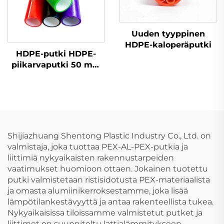
Uuden tyyppinen
HDPE-kaloperäputki
HDPE-putki HDPE-
piikarvaputki 50 mm
40 mm 32 mm
muovinen
kaapelikouru
Shijiazhuang Shentong Plastic Industry Co., Ltd. on
valmistaja, joka tuottaa PEX-AL-PEX-putkia ja
liittimiä nykyaikaisten rakennustarpeiden
vaatimukset huomioon ottaen. Jokainen tuotettu
putki valmistetaan ristisidotusta PEX-materiaalista
ja omasta alumiinikerroksestamme, joka lisää
lämpötilankestävyyttä ja antaa rakenteellista tukea.
Nykyaikaisissa tiloissamme valmistetut putket ja
liittimet on suunniteltu lattialämmitykseen,