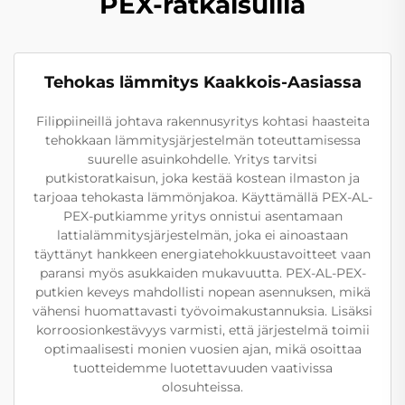
PEX-ratkaisuilla
Tehokas lämmitys Kaakkois-Aasiassa
Filippiineillä johtava rakennusyritys kohtasi haasteita
tehokkaan lämmitysjärjestelmän toteuttamisessa
suurelle asuinkohdelle. Yritys tarvitsi
putkistoratkaisun, joka kestää kostean ilmaston ja
tarjoaa tehokasta lämmönjakoa. Käyttämällä PEX-AL-
PEX-putkiamme yritys onnistui asentamaan
lattialämmitysjärjestelmän, joka ei ainoastaan
täyttänyt hankkeen energiatehokkuustavoitteet vaan
paransi myös asukkaiden mukavuutta. PEX-AL-PEX-
putkien keveys mahdollisti nopean asennuksen, mikä
vähensi huomattavasti työvoimakustannuksia. Lisäksi
korroosionkestävyys varmisti, että järjestelmä toimii
optimaalisesti monien vuosien ajan, mikä osoittaa
tuotteidemme luotettavuuden vaativissa
olosuhteissa.