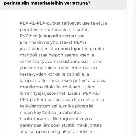
perinteisiin materiaaleihin verrattuna?
PEX-AL-PEX-putket tarjoavat useita etuja
perinteisiin materiaaleihin kuten
PVC:hen ja kupariin verrattuna.
Ensinnäkin ne yhdistävät PEX:n
joustavuuden alumiinin lujuuteen, mikä
mahdollistaa helpon asennuksen ja
vähentää työvoimakustannuksia. Tämä
yhdistelmä takaa myös erinomaisen
kestävyyden korkeille paineille ja
lämpötiloille, mikä tekee putkista sopivia
moniin sovelluksiin, mukaan lukien
lämmitysjärjestelmät. Lisäksi PEX-AL-
PEX-putket ovat kestäviä korroosiolle ja
kalkkisaostumiselle, mikä pidentää
niiden käyttöikää ja vähentää
huoltotarvetta. Ne tarjoavat myös
parempaa lämpöeristystä, mikä johtaa
alhaisempiin energiakustannuksiin.