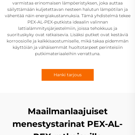
varmistaa erinomaisen lämpöeristyksen, joka auttaa
säilyttämään kuljetettavan nesteen halutun lämpötilan ja
vähentää näin energiakustannuksia. Tämä yhdistelmä tekee
PEX-AL-PEX-putkista ideaalin valinnan
lattialämmitysjärjestelmiin, joissa tehokkuus ja
suorituskyky ovat ratkaisevia. Lisäksi putket ovat kestäviä
korroosiolle ja kalkkisaostumiselle, mikä takaa pidemmän
käyttöiän ja vähäisemmät huoltotarpeet perinteisiin
putkimateriaaleihin verrattuna.
Hanki tarjous
Maailmanlaajuiset
menestystarinat PEX-AL-