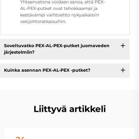
Yhteenvetona voidaan sanoa, että PEX-
AL-PEX-putket ovat tehokkaampi ja
kestävämpi vaihtoehto nykyaikaisiin
vesijohtoratkaisuihin.
Soveltuvatko PEX-AL-PEX-putket juomaveden
järjestelmiin?
Kuinka asennan PEX-AL-PEX -putket?
Liittyvä artikkeli