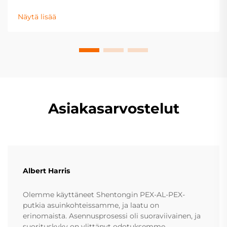
molekyylinen rakenne kestää korroosiota happojen,
emästen ja suolaisissa väliaineissa. Tutustu tieteeseen
Näytä lisää
– lataa tekninen opas nyt.
Asiakasarvostelut
Albert Harris
Olemme käyttäneet Shentongin PEX-AL-PEX-
putkia asuinkohteissamme, ja laatu on
erinomaista. Asennusprosessi oli suoraviivainen, ja
suorituskyky on ylittänyt odotuksemme.