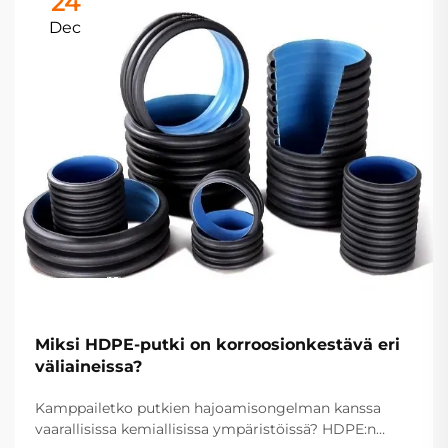
24
Dec
Miksi HDPE-putki on korroosionkestävä eri
väliaineissa?
Kamppailetko putkien hajoamisongelman kanssa
vaarallisissa kemiallisissa ympäristöissä? HDPE:n