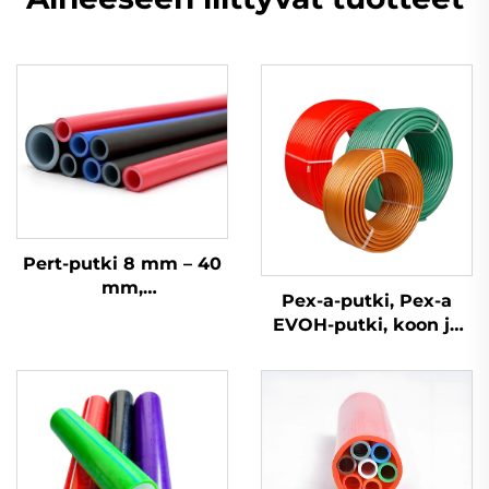
Pert-putki 8 mm – 40
mm,
Pex-a-putki, Pex-a
käyttövesijärjestelmään
EVOH-putki, koon ja
ja lattialämmitykseen
hinnan mukaan,
eristetty
lattialämmitykseen