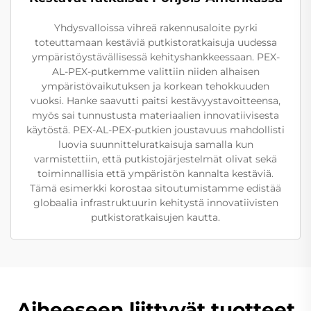
Yhdysvalloissa vihreä rakennusaloite pyrki
toteuttamaan kestäviä putkistoratkaisuja uudessa
ympäristöystävällisessä kehityshankkeessaan. PEX-
AL-PEX-putkemme valittiin niiden alhaisen
ympäristövaikutuksen ja korkean tehokkuuden
vuoksi. Hanke saavutti paitsi kestävyystavoitteensa,
myös sai tunnustusta materiaalien innovatiivisesta
käytöstä. PEX-AL-PEX-putkien joustavuus mahdollisti
luovia suunnitteluratkaisuja samalla kun
varmistettiin, että putkistojärjestelmät olivat sekä
toiminnallisia että ympäristön kannalta kestäviä.
Tämä esimerkki korostaa sitoutumistamme edistää
globaalia infrastruktuurin kehitystä innovatiivisten
putkistoratkaisujen kautta.
Aiheeseen liittyvät tuotteet