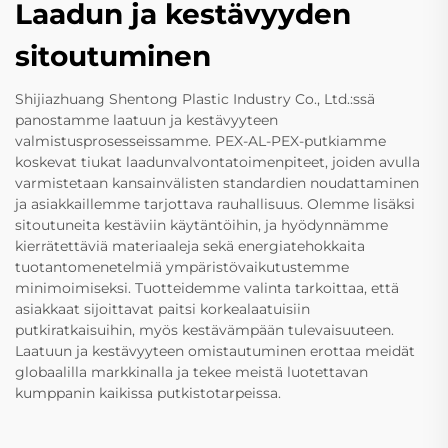
Laadun ja kestävyyden
sitoutuminen
Shijiazhuang Shentong Plastic Industry Co., Ltd.:ssä
panostamme laatuun ja kestävyyteen
valmistusprosesseissamme. PEX-AL-PEX-putkiamme
koskevat tiukat laadunvalvontatoimenpiteet, joiden avulla
varmistetaan kansainvälisten standardien noudattaminen
ja asiakkaillemme tarjottava rauhallisuus. Olemme lisäksi
sitoutuneita kestäviin käytäntöihin, ja hyödynnämme
kierrätettäviä materiaaleja sekä energiatehokkaita
tuotantomenetelmiä ympäristövaikutustemme
minimoimiseksi. Tuotteidemme valinta tarkoittaa, että
asiakkaat sijoittavat paitsi korkealaatuisiin
putkiratkaisuihin, myös kestävämpään tulevaisuuteen.
Laatuun ja kestävyyteen omistautuminen erottaa meidät
globaalilla markkinalla ja tekee meistä luotettavan
kumppanin kaikissa putkistotarpeissa.