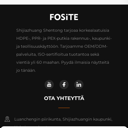
Shijiazhuang Shentong tarjoaa korkealaatuisia
HDPE-, PPR- ja PEX-putkia rakennus-, kaupunki-
ja teollisuuskäyttöön. Tarjoamme OEM/ODM-
palveluita, ISO-sertifioitua tuotantoa sekä
vientiä yli 60 maahan. Pyydä ilmaisia näytteitä
jo tänään.
OTA YHTEYTTÄ
Luanchengin piirikunta, Shijiazhuangin kaupunki,
Hebein maakunta