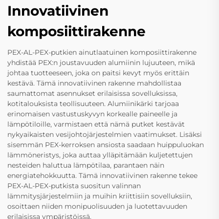
Innovatiivinen
komposiittirakenne
PEX-AL-PEX-putkien ainutlaatuinen komposiittirakenne
yhdistää PEX:n joustavuuden alumiinin lujuuteen, mikä
johtaa tuotteeseen, joka on paitsi kevyt myös erittäin
kestävä. Tämä innovatiivinen rakenne mahdollistaa
saumattomat asennukset erilaisissa sovelluksissa,
kotitalouksista teollisuuteen. Alumiinikärki tarjoaa
erinomaisen vastustuskyvyn korkealle paineelle ja
lämpötiloille, varmistaen että nämä putket kestävät
nykyaikaisten vesijohtojärjestelmien vaatimukset. Lisäksi
sisemmän PEX-kerroksen ansiosta saadaan huippuluokan
lämmöneristys, joka auttaa ylläpitämään kuljetettujen
nesteiden haluttua lämpötilaa, parantaen näin
energiatehokkuutta. Tämä innovatiivinen rakenne tekee
PEX-AL-PEX-putkista suositun valinnan
lämmitysjärjestelmiin ja muihin kriittisiin sovelluksiin,
osoittaen niiden monipuolisuuden ja luotettavuuden
erilaisissa ympäristöissä.