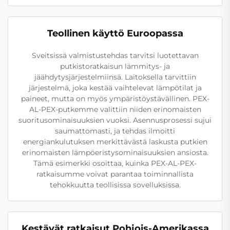
Teollinen käyttö Euroopassa
Sveitsissä valmistustehdas tarvitsi luotettavan
putkistoratkaisun lämmitys- ja
jäähdytysjärjestelmiinsä. Laitoksella tarvittiin
järjestelmä, joka kestää vaihtelevat lämpötilat ja
paineet, mutta on myös ympäristöystävällinen. PEX-
AL-PEX-putkemme valittiin niiden erinomaisten
suoritusominaisuuksien vuoksi. Asennusprosessi sujui
saumattomasti, ja tehdas ilmoitti
energiankulutuksen merkittävästä laskusta putkien
erinomaisten lämpöeristysominaisuuksien ansiosta.
Tämä esimerkki osoittaa, kuinka PEX-AL-PEX-
ratkaisumme voivat parantaa toiminnallista
tehokkuutta teollisissa sovelluksissa.
Kestävät ratkaisut Pohjois-Amerikassa