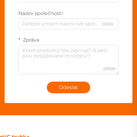
Název společnosti
0/200
Zpráva
0/1000
Odeslat
pVC trubka