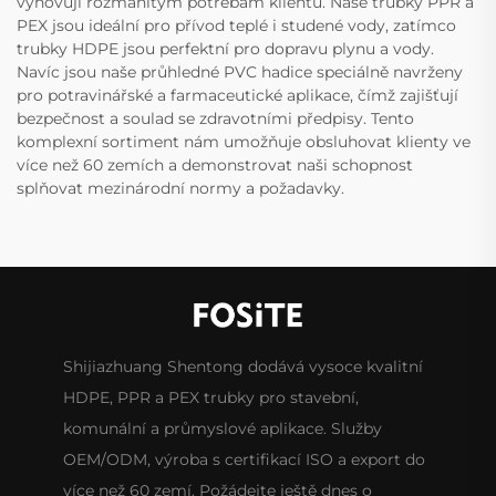
vyhovují rozmanitým potřebám klientů. Naše trubky PPR a
PEX jsou ideální pro přívod teplé i studené vody, zatímco
trubky HDPE jsou perfektní pro dopravu plynu a vody.
Navíc jsou naše průhledné PVC hadice speciálně navrženy
pro potravinářské a farmaceutické aplikace, čímž zajišťují
bezpečnost a soulad se zdravotními předpisy. Tento
komplexní sortiment nám umožňuje obsluhovat klienty ve
více než 60 zemích a demonstrovat naši schopnost
splňovat mezinárodní normy a požadavky.
Shijiazhuang Shentong dodává vysoce kvalitní
HDPE, PPR a PEX trubky pro stavební,
komunální a průmyslové aplikace. Služby
OEM/ODM, výroba s certifikací ISO a export do
více než 60 zemí. Požádejte ještě dnes o