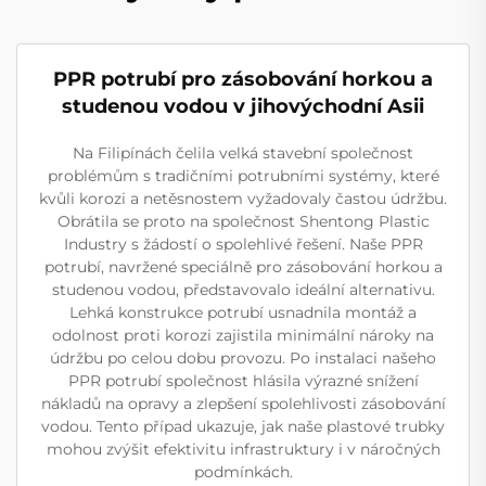
PPR potrubí pro zásobování horkou a
studenou vodou v jihovýchodní Asii
Na Filipínách čelila velká stavební společnost
problémům s tradičními potrubními systémy, které
kvůli korozi a netěsnostem vyžadovaly častou údržbu.
Obrátila se proto na společnost Shentong Plastic
Industry s žádostí o spolehlivé řešení. Naše PPR
potrubí, navržené speciálně pro zásobování horkou a
studenou vodou, představovalo ideální alternativu.
Lehká konstrukce potrubí usnadnila montáž a
odolnost proti korozi zajistila minimální nároky na
údržbu po celou dobu provozu. Po instalaci našeho
PPR potrubí společnost hlásila výrazné snížení
nákladů na opravy a zlepšení spolehlivosti zásobování
vodou. Tento případ ukazuje, jak naše plastové trubky
mohou zvýšit efektivitu infrastruktury i v náročných
podmínkách.