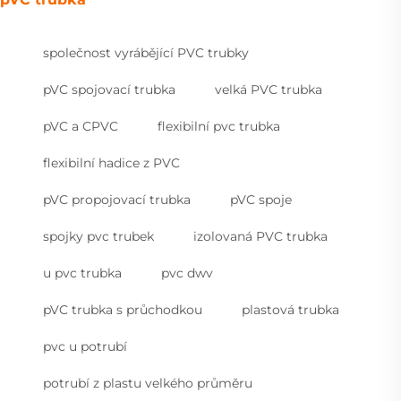
společnost vyrábějící PVC trubky
pVC spojovací trubka
velká PVC trubka
pVC a CPVC
flexibilní pvc trubka
flexibilní hadice z PVC
pVC propojovací trubka
pVC spoje
spojky pvc trubek
izolovaná PVC trubka
u pvc trubka
pvc dwv
pVC trubka s průchodkou
plastová trubka
pvc u potrubí
potrubí z plastu velkého průměru