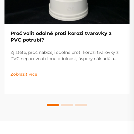
Proč volit odolné proti korozi tvarovky z
PVC potrubí?
Zjistěte, proč nabízejí odolné proti korozi tvarovky z
PVC neporovnatelnou odolnost, úspory nákladů a
efektivitu pro průmyslové i bytové systémy.
Dozvědějte se více už teď.
Zobrazit více