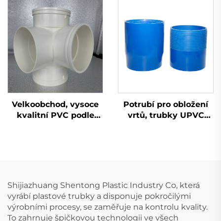
Velkoobchod, vysoce
Potrubí pro obložení
kvalitní PVC podle
vrtů, trubky UPVC
normy GB 110 mm,
PVC, cena, dodavatel,
odvodňovací plastový
potrubí pro obložení
kříž UPVC, tvarovky
vrtů, vodovodní
3D, čtyřcestné
trubky, palcové a
perforované, 4 závity,
hlubinné UPVC, cena,
Shijiazhuang Shentong Plastic Industry Co, která
plastové výrobky
vyrábí plastové trubky a disponuje pokročilými
výrobními procesy, se zaměřuje na kontrolu kvality.
To zahrnuje špičkovou technologii ve všech