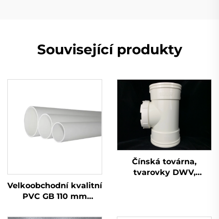
Související produkty
Čínská továrna,
tvarovky DWV,
kontrolní otvor,
Velkoobchodní kvalitní
tvarovky OEM, PVC,
PVC GB 110 mm
UPVC tvarovky
odvodňovací plastová
trubka UPVC