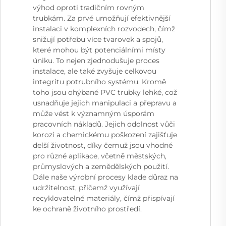
výhod oproti tradičním rovným
trubkám. Za prvé umožňují efektivnější
instalaci v komplexních rozvodech, čímž
snižují potřebu více tvarovek a spojů,
které mohou být potenciálními místy
úniku. To nejen zjednodušuje proces
instalace, ale také zvyšuje celkovou
integritu potrubního systému. Kromě
toho jsou ohýbané PVC trubky lehké, což
usnadňuje jejich manipulaci a přepravu a
může vést k významným úsporám
pracovních nákladů. Jejich odolnost vůči
korozi a chemickému poškození zajišťuje
delší životnost, díky čemuž jsou vhodné
pro různé aplikace, včetně městských,
průmyslových a zemědělských použití.
Dále naše výrobní procesy klade důraz na
udržitelnost, přičemž využívají
recyklovatelné materiály, čímž přispívají
ke ochraně životního prostředí.