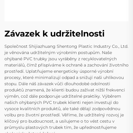
Závazek k udržitelnosti
Společnost Shijiazhuang Shentong Plastic Industry Co., Ltd.
je věnována udržitelným výrobním postupům. Naše
ohýbané PVC trubky jsou vyráběny z recyklovatelných
materiálů, čímž přispíváme k ochraně a zachování životního
prostředí. Uplatňujeme energeticky úsporné výrobní
procesy, které minimalizují odpad a snižují naši uhlíkovou
stopu. Dále náš závazek vůči dlouhodobé odolnosti
produktů znamená, že klienti budou zažívat nižší frekvenci
výměn, což dále podporuje udržitelné praktiky. Výběrem
našich ohýbaných PVC trubek klienti nejen investují do
vysoce kvalitních produktů, ale také dělají zodpovědnou
volbu pro životní prostředí. Věříme, že udržitelný rozvoj je
klíčový pro budoucnost, a usilujeme o to vést cestu v
průmyslu plastových trubek tím, že upřednostňujeme