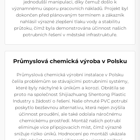
jednodušší manipulaci, díky čemuž došlo k
významnému úsporu pracovních nákladů. Projekt byl
dokončen před plánovaným termínem a zákazník
nahlásil výrazné zlepšení tlaku vody a stabilitu
průtoku, čímž byla demonstrována účinnost našich
potrubních řešení v městské infrastruktuře.
Průmyslová chemická výroba v Polsku
Průmyslová chemická výrobní instalace v Polsku
čelila problémům se stávajícími potrubními systémy,
které byly náchylné k únikům a korozi. Obrátila se
proto na společnost Shijiazhuang Shentong Plastic
Industry s žádostí o řešení. Naše ohnuté PVC potrubí
poskytlo bezševnou alternativu, která nejen zvýšila
účinnost proudění, ale také odolala náročnému
chemickému prostředí. Montáž našich potrubí
eliminuje více připojovacích míst, čímž výrazně
snižuje riziko úniků. Hodnocení po montáži ukázala