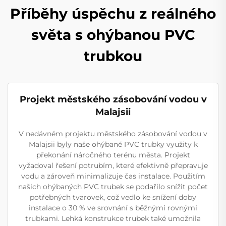
Příběhy úspěchu z reálného
světa s ohýbanou PVC
trubkou
Projekt městského zásobování vodou v
Malajsii
V nedávném projektu městského zásobování vodou v
Malajsii byly naše ohýbané PVC trubky využity k
překonání náročného terénu města. Projekt
vyžadoval řešení potrubím, které efektivně přepravuje
vodu a zároveň minimalizuje čas instalace. Použitím
našich ohýbaných PVC trubek se podařilo snížit počet
potřebných tvarovek, což vedlo ke snížení doby
instalace o 30 % ve srovnání s běžnými rovnými
trubkami. Lehká konstrukce trubek také umožnila