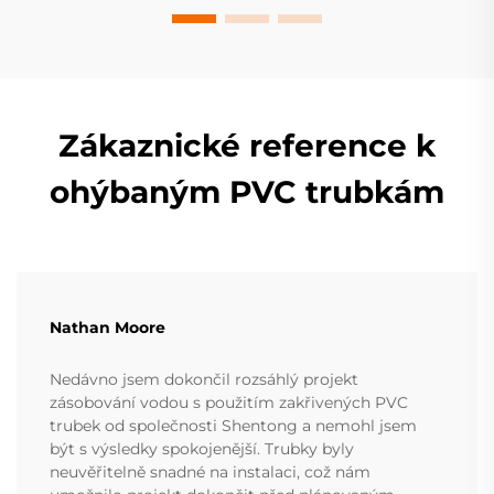
Zákaznické reference k
ohýbaným PVC trubkám
Nathan Moore
Nedávno jsem dokončil rozsáhlý projekt
zásobování vodou s použitím zakřivených PVC
trubek od společnosti Shentong a nemohl jsem
být s výsledky spokojenější. Trubky byly
neuvěřitelně snadné na instalaci, což nám