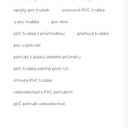
spojky pvc trubek
izolovaná PVC trubka
u pvc trubka
pvc dwv
pVC trubka s průchodkou
plastová trubka
pvc u potrubí
potrubí z plastu velkého průměru
pVC trubka odolná proti UV
ohnutá PVC trubka
velkoobchod s PVC potrubím
pVC potrubí velkoobchod