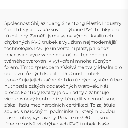
kříž UPVC, tvarovky
vrtů, vodovodní
3D, čtyřcestné
trubky, palcové a
perforované, 4 závity,
hlubinné UPVC, cena,
Společnost Shijiazhuang Shentong Plastic Industry
plastové výrobky
Co., Ltd. vyrábí zakázkové ohýbané PVC trubky pro
různé trhy. Zaměřujeme se na výrobu kvalitních
ohýbaných PVC trubek s využitím nejmodernější
technologie. PVC je univerzální plast, při jehož
zpracování využíváme pokročilou technologii
tvárného tvarování k vytvoření mnoha různých
forem. Tímto způsobem získáváme tvary ideální pro
dopravu různých kapalin. Pružnost trubek
usnadňuje jejich začlenění do různých systémů bez
nutnosti složitých dodatečných tvarovek. Náš
proces kontroly kvality je důkladný a zahrnuje
víceúrovňový kontrolní systém, díky čemuž jsme
získali řadu mezinárodních certifikací. To zajišťuje
soulad s náročnými podmínkami, kterým budou
naše trubky vystaveny. Po více než 30 let jsme
lídrem v odvětví ohýbaných PVC trubek. Naše