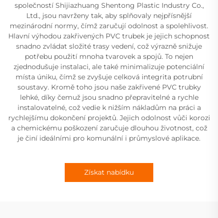
společností Shijiazhuang Shentong Plastic Industry Co.,
Ltd., jsou navrženy tak, aby splňovaly nejpřísnější
mezinárodní normy, čímž zaručují odolnost a spolehlivost.
Hlavní výhodou zakřivených PVC trubek je jejich schopnost
snadno zvládat složité trasy vedení, což výrazně snižuje
potřebu použití mnoha tvarovek a spojů. To nejen
zjednodušuje instalaci, ale také minimalizuje potenciální
místa úniku, čímž se zvyšuje celková integrita potrubní
soustavy. Kromě toho jsou naše zakřivené PVC trubky
lehké, díky čemuž jsou snadno přepravitelné a rychle
instalovatelné, což vedie k nižším nákladům na práci a
rychlejšímu dokončení projektů. Jejich odolnost vůči korozi
a chemickému poškození zaručuje dlouhou životnost, což
je činí ideálními pro komunální i průmyslové aplikace.
Získat nabídku