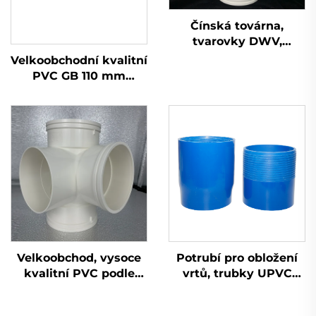
Čínská továrna,
tvarovky DWV,
kontrolní otvor,
Velkoobchodní kvalitní
tvarovky OEM, PVC,
PVC GB 110 mm
UPVC tvarovky
odvodňovací plastová
trubka UPVC
Velkoobchod, vysoce
Potrubí pro obložení
kvalitní PVC podle
vrtů, trubky UPVC
normy GB 110 mm,
PVC, cena, dodavatel,
odvodňovací plastový
potrubí pro obložení