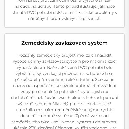
40% nárůst provozní účinnosti a výrazné snížení
nákladů na údržbu. Tento případ ilustruje, jak naše
ohnuté PVC potrubí dokáže řešit kritické problémy v
náročných průmyslových aplikacích.
Zemědělský zavlažovací systém
Rozsáhlý zemědělský projekt měl za cíl nasadit
vysoce účinný zavlažovací systém pro maximalizaci
výnosů plodin. Naše zakřivené PVC potrubí bylo
vybráno díky vynikající pružnosti a schopnosti se
přizpůsobit přirozenému reliéfu terénu. Speciálně
navržené uspořádání umožnilo optimální rozvádění
vody po celé ploše pole, čímž bylo zajištěno
dostatečné zavlažování všech plodin. Lehkost potrubí
výrazně zjednodušila celý proces instalace, což
umožnilo místnímu zemědělskému týmu rychle
dokončit montáž systému. Zpětná vazba od
zemědělského týmu po uvedení systému do provozu
ukázala 25% zlepšení účinnosti využití vody spolu se