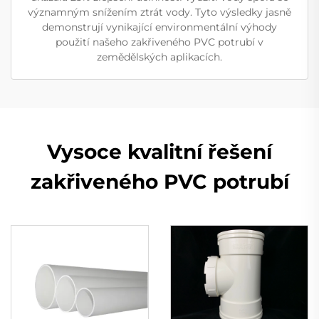
významným snížením ztrát vody. Tyto výsledky jasně
demonstrují vynikající environmentální výhody
použití našeho zakřiveného PVC potrubí v
zemědělských aplikacích.
Vysoce kvalitní řešení
zakřiveného PVC potrubí