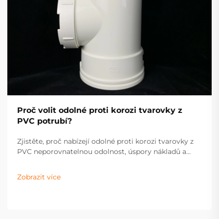
Proč volit odolné proti korozi tvarovky z
PVC potrubí?
Zjistěte, proč nabízejí odolné proti korozi tvarovky z
PVC neporovnatelnou odolnost, úspory nákladů a
efektivitu pro průmyslové i bytové systémy.
Dozvědějte se více už teď.
Zobrazit více