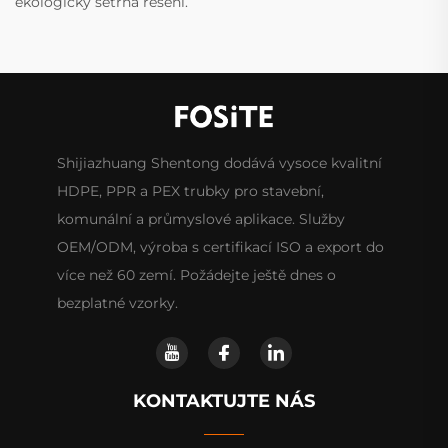
ekologicky šetrná řešení.
Shijiazhuang Shentong dodává vysoce kvalitní
HDPE, PPR a PEX trubky pro stavební,
komunální a průmyslové aplikace. Služby
OEM/ODM, výroba s certifikací ISO a export do
více než 60 zemí. Požádejte ještě dnes o
bezplatné vzorky.
KONTAKTUJTE NÁS