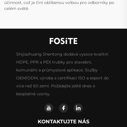
účinnost, což je činí oblíbenou volbou pro odborníky po
celém světě.
Shijiazhuang Shentong dodává vysoce kvalitní
HDPE, PPR a PEX trubky pro stavební,
komunální a průmyslové aplikace. Služby
OEM/ODM, výroba s certifikací ISO a export do
více než 60 zemí. Požádejte ještě dnes o
bezplatné vzorky.
KONTAKTUJTE NÁS