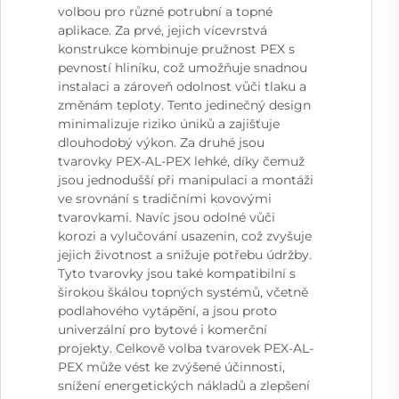
volbou pro různé potrubní a topné
aplikace. Za prvé, jejich vícevrstvá
konstrukce kombinuje pružnost PEX s
pevností hliníku, což umožňuje snadnou
instalaci a zároveň odolnost vůči tlaku a
změnám teploty. Tento jedinečný design
minimalizuje riziko úniků a zajišťuje
dlouhodobý výkon. Za druhé jsou
tvarovky PEX-AL-PEX lehké, díky čemuž
jsou jednodušší při manipulaci a montáži
ve srovnání s tradičními kovovými
tvarovkami. Navíc jsou odolné vůči
korozi a vylučování usazenin, což zvyšuje
jejich životnost a snižuje potřebu údržby.
Tyto tvarovky jsou také kompatibilní s
širokou škálou topných systémů, včetně
podlahového vytápění, a jsou proto
univerzální pro bytové i komerční
projekty. Celkově volba tvarovek PEX-AL-
PEX může vést ke zvýšené účinnosti,
snížení energetických nákladů a zlepšení