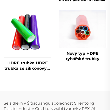
podlahové topení
rozměry a ceny,
podlahové vytápění
Nový typ HDPE
rybářské trubky
HDPE trubka HDPE
trubka se silikonovým
jádrem 50 mm 40 mm
32 mm plastová
kabelová kanalizační
trubka
Se sídlem v Šiťiačuangu společnost Shentong
Plastic Industry Co., Ltd. vyrábí tvarovky PEX-AL-