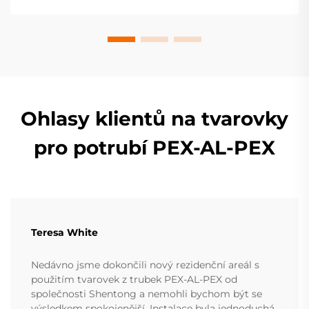
technický průvodce již dnes.
Ohlasy klientů na tvarovky
pro potrubí PEX-AL-PEX
Teresa White
Nedávno jsme dokončili nový rezidenční areál s
použitím tvarovek z trubek PEX-AL-PEX od
společnosti Shentong a nemohli bychom být se
výsledkem spokojenější. Instalace byla jednoduchá