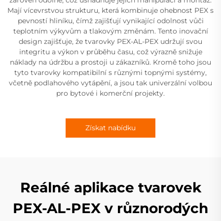
zároveň odolné, což usnadňuje jejich manipulaci a montáž.
Mají vícevrstvou strukturu, která kombinuje ohebnost PEX s
pevností hliníku, čímž zajišťují vynikající odolnost vůči
teplotním výkyvům a tlakovým změnám. Tento inovační
design zajišťuje, že tvarovky PEX-AL-PEX udržují svou
integritu a výkon v průběhu času, což výrazně snižuje
náklady na údržbu a prostoji u zákazníků. Kromě toho jsou
tyto tvarovky kompatibilní s různými topnými systémy,
včetně podlahového vytápění, a jsou tak univerzální volbou
pro bytové i komerční projekty.
Získat nabídku
Reálné aplikace tvarovek
PEX-AL-PEX v různorodých