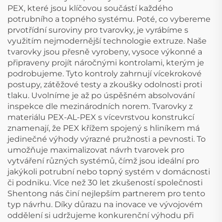
PEX, které jsou klíčovou součástí každého
potrubního a topného systému. Poté, co vybereme
prvotřídní suroviny pro tvarovky, je vyrábíme s
využitím nejmodernější technologie extruze. Naše
tvarovky jsou přesně vyrobeny, vysoce výkonné a
připraveny projít náročnými kontrolami, kterým je
podrobujeme. Tyto kontroly zahrnují vícekrokové
postupy, zátěžové testy a zkoušky odolnosti proti
tlaku. Uvolníme je až po úspěšném absolvování
inspekce dle mezinárodních norem. Tvarovky z
materiálu PEX-AL-PEX s vícevrstvou konstrukcí
znamenají, že PEX křížem spojený s hliníkem má
jedinečné výhody výrazné pružnosti a pevnosti. To
umožňuje maximalizovat návrh tvarovek pro
vytváření různých systémů, čímž jsou ideální pro
jakýkoli potrubní nebo topný systém v domácnosti
či podniku. Více než 30 let zkušeností společnosti
Shentong nás činí nejlepším partnerem pro tento
typ návrhu. Díky důrazu na inovace ve vývojovém
oddělení si udržujeme konkurenční výhodu při