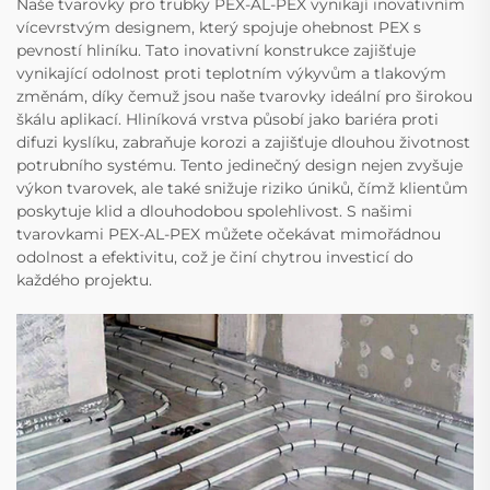
Naše tvarovky pro trubky PEX-AL-PEX vynikají inovativním
vícevrstvým designem, který spojuje ohebnost PEX s
pevností hliníku. Tato inovativní konstrukce zajišťuje
vynikající odolnost proti teplotním výkyvům a tlakovým
změnám, díky čemuž jsou naše tvarovky ideální pro širokou
škálu aplikací. Hliníková vrstva působí jako bariéra proti
difuzi kyslíku, zabraňuje korozi a zajišťuje dlouhou životnost
potrubního systému. Tento jedinečný design nejen zvyšuje
výkon tvarovek, ale také snižuje riziko úniků, čímž klientům
poskytuje klid a dlouhodobou spolehlivost. S našimi
tvarovkami PEX-AL-PEX můžete očekávat mimořádnou
odolnost a efektivitu, což je činí chytrou investicí do
každého projektu.