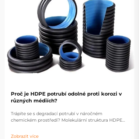
Proč je HDPE potrubí odolné proti korozi v
různých médiích?
Trápíte se s degradací potrubí v náročném
chemickém prostředí? Molekulární struktura HDPE
odolává korozi v kyselinách, zásadách a slaných
médiích. Objevte vědecké pozadí – stáhněte si
Zobrazit více