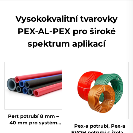
Vysokokvalitní tvarovky
PEX-AL-PEX pro široké
spektrum aplikací
Pert potrubí 8 mm –
40 mm pro systém
Pex-a potrubí, Pex-a
zásobování vodou a
EVOH potrubí s izolací,