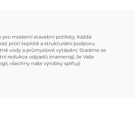
zační
h pro moderní stavební potřeby. Každá
ost proti teplotě a strukturální podporu.
itné vody a průmyslové vytápění. Staráme se
alitní redukce odpadů znamenají, že Vaše
gií, všechny naše výrobky splňují