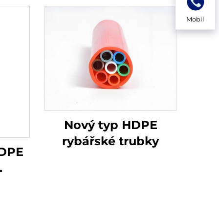
Mobil
Nový typ HDPE
rybářské trubky
HDPE
drem
 32
á