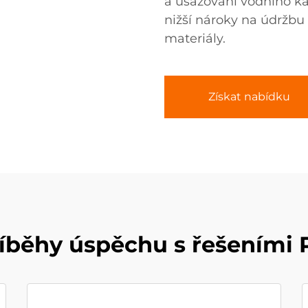
a usazování vodního ka
nižší nároky na údržbu
materiály.
Získat nabídku
říběhy úspěchu s řešeními