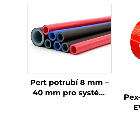
Pert potrubí 8 mm –
40 mm pro systém
Pex-
zásobování vodou a
E
podlahové topení
iz
ce