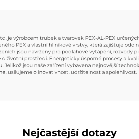
kabelová kanali
trubka
 Ltd. je výrobcem trubek a tvarovek PEX-AL-PEX určenýc
ého PEX a vlastní hliníkové vrstvy, která zajišťuje odoln
ízeních jsou navrženy pro podlahové vytápění, rozvody p
ké o životní prostředí. Energeticky úsporné procesy a kv
 Jelikož jsou naše zařízení vybavena nejnovější technolo
, usilujeme o inovativnost, udržitelnost a spolehlivost.
Nejčastější dotazy