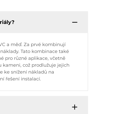
riály?
PVC a měď. Za prvé kombinují
í náklady. Tato kombinace také
né pro různé aplikace, včetně
kameni, což prodlužuje jejich
ede ke snížení nákladů na
í řešení instalací.