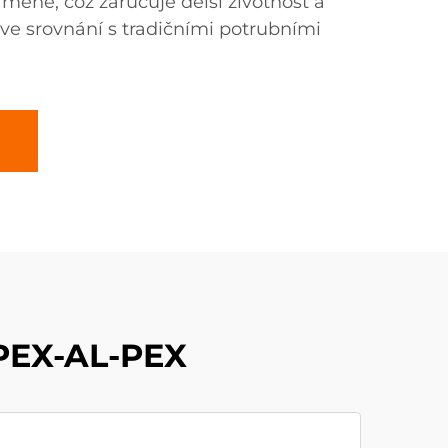
mene, což zaručuje delší životnost a
 ve srovnání s tradičními potrubními
 PEX-AL-PEX