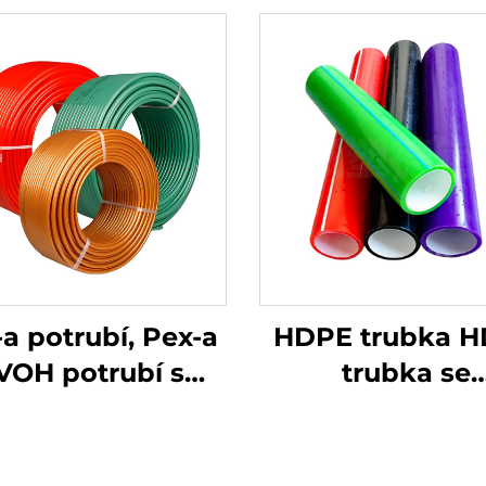
a potrubí, Pex-a
HDPE trubka 
VOH potrubí s
trubka se
olací, rozměry a
silikonovým já
ny, podlahové
50 mm 40 mm
vytápění
mm plastov