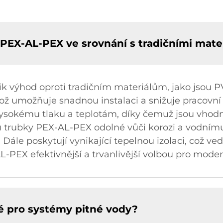
 PEX-AL-PEX ve srovnání s tradičními mate
k výhod oproti tradičním materiálům, jako jsou 
což umožňuje snadnou instalaci a snižuje pracovn
i vysokému tlaku a teplotám, díky čemuž jsou vhod
 trubky PEX-AL-PEX odolné vůči korozi a vodnímu 
 Dále poskytují vynikající tepelnou izolaci, což v
-PEX efektivnější a trvanlivější volbou pro modern
 pro systémy pitné vody?