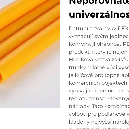
Neporovnatel
univerzálno
Potrubí a tvarovky PEX
vyznačují svým jedineč
kombinují ohebnost PEX
produkt, který je neje
Hliníková vrstva zajišťu
trubky odolné vůči vy
je klíčové pro topné ap
komerčních objektech. N
vynikající tepelnou iz
teplotu transportovaný
náklady. Tato kombinac
volbou pro podlahové v
kladeny nejvyšší nároky