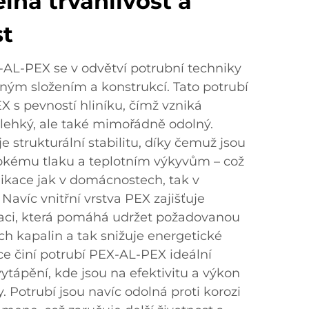
ná trvanlivost a
st
-AL-PEX se v odvětví potrubní techniky
ným složením a konstrukcí. Tato potrubí
 s pevností hliníku, čímž vzniká
n lehký, ale také mimořádně odolný.
je strukturální stabilitu, díky čemuž jsou
sokému tlaku a teplotním výkyvům – což
likace jak v domácnostech, tak v
avíc vnitřní vrstva PEX zajišťuje
olaci, která pomáhá udržet požadovanou
ch kapalin a tak snižuje energetické
e činí potrubí PEX-AL-PEX ideální
ytápění, kde jsou na efektivitu a výkon
. Potrubí jsou navíc odolná proti korozi