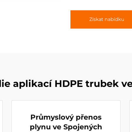
Získat nabídku
die aplikací HDPE trubek v
Průmyslový přenos
plynu ve Spojených