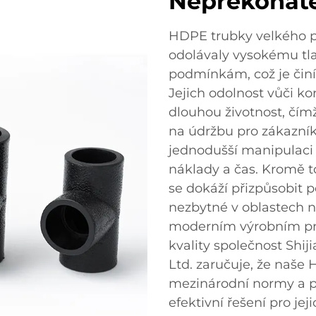
Nepřekonatel
HDPE trubky velkého p
odolávaly vysokému tl
podmínkám, což je činí
Jejich odolnost vůči ko
dlouhou životnost, čím
na údržbu pro zákazní
jednodušší manipulaci a
náklady a čas. Kromě t
se dokáží přizpůsobit 
nezbytné v oblastech 
moderním výrobním pr
kvality společnost Shij
Ltd. zaručuje, že naše
mezinárodní normy a p
efektivní řešení pro je