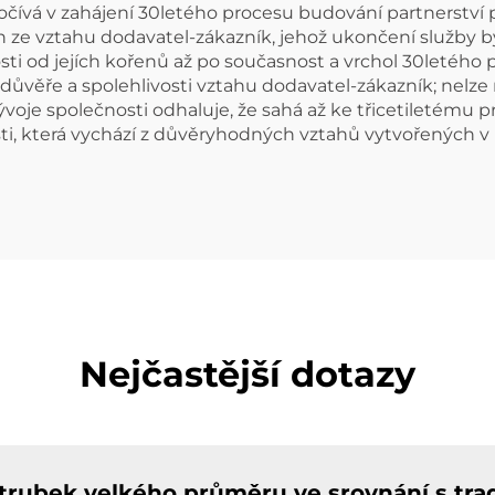
očívá v zahájení 30letého procesu budování partnerství
ch ze vztahu dodavatel-zákazník, jehož ukončení služby
i od jejích kořenů až po současnost a vrchol 30letého pa
 důvěře a spolehlivosti vztahu dodavatel-zákazník; nelze 
vývoje společnosti odhaluje, že sahá až ke třicetiletému
ěsti, která vychází z důvěryhodných vztahů vytvořených 
Nejčastější dotazy
trubek velkého průměru ve srovnání s tra