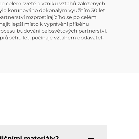
 po celém světě a vzniku vztahů založených
 bylo korunováno dokonalým využitím 30 let
rtnerství rozprostírajícího se po celém
najít lepší místo k vyprávění příběhu
 procesu budování celosvětových partnerství.
v průběhu let, počínaje vztahem dodavatel-
dičními materiály?