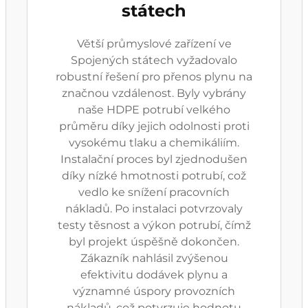
státech
Větší průmyslové zařízení ve
Spojených státech vyžadovalo
robustní řešení pro přenos plynu na
značnou vzdálenost. Byly vybrány
naše HDPE potrubí velkého
průměru díky jejich odolnosti proti
vysokému tlaku a chemikáliím.
Instalační proces byl zjednodušen
díky nízké hmotnosti potrubí, což
vedlo ke snížení pracovních
nákladů. Po instalaci potvrzovaly
testy těsnost a výkon potrubí, čímž
byl projekt úspěšně dokončen.
Zákazník nahlásil zvýšenou
efektivitu dodávek plynu a
významné úspory provozních
nákladů, což potvrzuje hodnotu