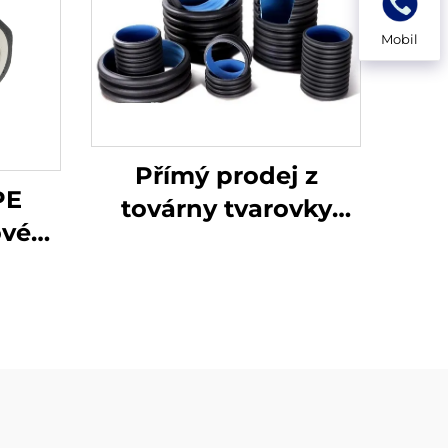
Mobil
Přímý prodej z
PE
továrny tvarovky
ové
HDPE mužský T-kus
upňů,
 pro
dou