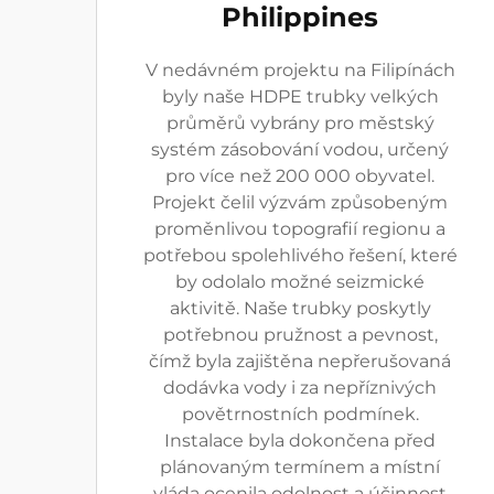
Philippines
V nedávném projektu na Filipínách
byly naše HDPE trubky velkých
průměrů vybrány pro městský
systém zásobování vodou, určený
pro více než 200 000 obyvatel.
Projekt čelil výzvám způsobeným
proměnlivou topografií regionu a
potřebou spolehlivého řešení, které
by odolalo možné seizmické
aktivitě. Naše trubky poskytly
potřebnou pružnost a pevnost,
čímž byla zajištěna nepřerušovaná
dodávka vody i za nepříznivých
povětrnostních podmínek.
Instalace byla dokončena před
plánovaným termínem a místní
vláda ocenila odolnost a účinnost