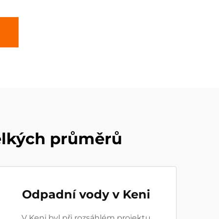
elkých průměrů
Odpadní vody v Keni
V Keni byl při rozsáhlém projektu