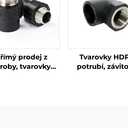
římý prodej z
Tvarovky HD
roby, tvarovky
potrubí, závit
DPE potrubí,
připojení, 90 st
žský adaptéru
ženské koleno
zásobování vo