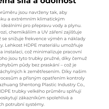
ná síla a odolnost
růměru jsou navrženy tak, aby
aku a extrémním klimatickým
 ideálními pro přepravu vody a plynu.
rozi, chemikáliím a UV záření zajišťuje
ž se snižuje frekvence výměn a náklady
ky. Lehkost HDPE materiálu umožňuje
 instalaci, což minimalizuje pracovní
oho jsou tyto trubky pružné, díky čemuž
pohybům půdy bez praskání – což je
náchylných k zemětřesením. Díky našim
ocesům a přísným opatřením kontroly
iazhuang Shentong Plastic Industry Co.,
 HDPE trubky velkého průměru splňují
oskytují zákazníkům spolehlivá a
jich potrubní systémy.