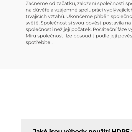
Začněme od začátku, založení společnosti sp
na důvěře a vzájemné spolupráci vyplývající
trvajících vztahů. Ukončeme příběh společnost
světě. Společnost si svou pověst postavila na
společnosti než její počátek. Počáteční fáze 
Míru společnosti lze posoudit podle její pov
spotřebitel.
Jaké jsou výhody použití HDPE 