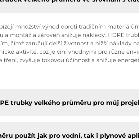
ejí množství výhod oproti tradičním materiálům,
u a montáž a zároveň snižuje náklady. HDPE trubky
, čímž zaručují delší životnost a nižší náklady n
ické aktivitě, což je činí vhodnými pro různé en
 tření, zvyšuje tokovou účinnost a snižuje energe
DPE trubky velkého průměru pro můj proje
ru použít jak pro vodní, tak i plynové apl