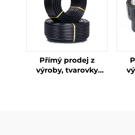
Přímý prodej z
P
výroby, tvarovky
vý
HDPE potrubí,
H
navařovací ohebné
mu
koleno