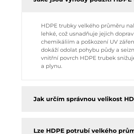
HDPE trubky velkého průměru nabíz
lehké, což usnadňuje jejich doprav
chemikáliím a poškození UV zářením
dokáží odolat pohybu půdy a seizm
vnitřní povrch HDPE trubek snižuje
a plynu.
Jak určím správnou velikost H
Lze HDPE potrubí velkého průmě