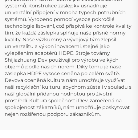
systémů. Konstrukce záslepky usnadňuje
univerzální připojení v mnoha typech potrubních
systémů. Vyrobeno pomocí vysoce pokročilé
technologie lisování, což přispívá ke kontrole kvality
tím, že každá záslepka splňuje naše přísné normy
kvality. Naše výzkumný a vývojový tým zlepšil
univerzalitu a výkon inovacemi, stejně jako
vylepšením adaptérů HDPE. Stroje továrny
Shijiazhuang Dev používají pro výrobu velkých
objemů podle našich norem. Díky tomu je naše
záslepka HDPE vysoce ceněna po celém světě.
Devova oceněná kultura nám umožňuje využívat
naši recyklační kulturu, abychom zůstali v souladu s
naší globální přidanou hodnotou pro životní
prostředí. Kultura společnosti Dev, zaměřená na
spokojenost zákazníků, nám umožňuje poskytovat
nejen rozšířenou podporu zákazníkům.