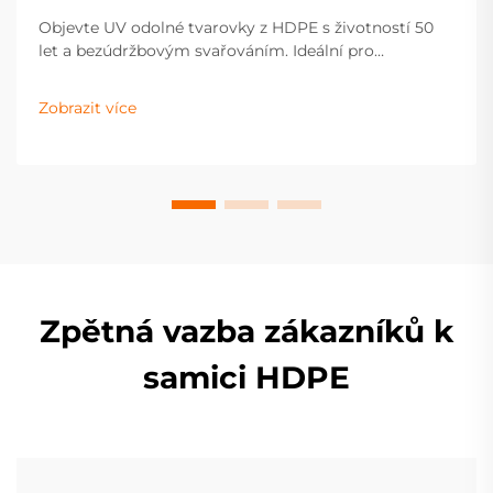
Objevte UV odolné tvarovky z HDPE s životností 50
let a bezúdržbovým svařováním. Ideální pro
vodovodní, plynové a zavlažovací systémy. Požádejte
o cenovou nabídku ještě dnes.
Zobrazit více
Zpětná vazba zákazníků k
samici HDPE