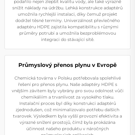
podařilo nejen zlepšit kvalitu vody, ale také výrazně
snížit náklady na údržbu. Lehká konstrukce adaptérů
umožnila rychlejší instalaci, díky čemuž projekt
dodržel těsné termíny. Univerzálnost převlečného
adaptéru HDPE zajistila kompatibilitu s různými
průměry potrubí a umožnila bezproblémovou
integraci do stávající sítě.
Průmyslový přenos plynu v Evropě
Chemická továrna v Polsku potřebovala spolehlivé
řešení pro přenos plynu. Naše adaptéry HDPE s
vnějším závitem byly vybrány pro svou odolnost vůči
chemikáliím a trvanlivost za vysokého tlaku.
Instalační proces byl díky konstrukci adaptérů
zjednodušen, což minimalizovalo potřebu dalších
tvarovek. Výsledkem byla vyšší provozní efektivita a
výrazné snížení prostojů, čímž byla prokázána
účinnost našeho produktu v náročných