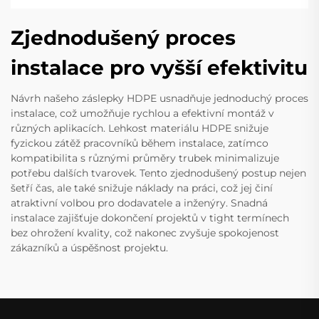
Zjednodušený proces
instalace pro vyšší efektivitu
Návrh našeho záslepky HDPE usnadňuje jednoduchý proces
instalace, což umožňuje rychlou a efektivní montáž v
různých aplikacích. Lehkost materiálu HDPE snižuje
fyzickou zátěž pracovníků během instalace, zatímco
kompatibilita s různými průměry trubek minimalizuje
potřebu dalších tvarovek. Tento zjednodušený postup nejen
šetří čas, ale také snižuje náklady na práci, což jej činí
atraktivní volbou pro dodavatele a inženýry. Snadná
instalace zajišťuje dokončení projektů v tight termínech
bez ohrožení kvality, což nakonec zvyšuje spokojenost
zákazníků a úspěšnost projektu.