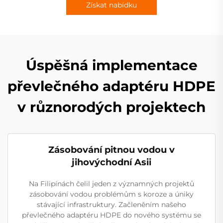
Získat nabídku
Úspěšná implementace
převlečného adaptéru HDPE
v různorodých projektech
Zásobování pitnou vodou v
jihovýchodní Asii
Na Filipínách čelil jeden z významných projektů
zásobování vodou problémům s koroze a úniky
stávající infrastruktury. Začleněním našeho
převlečného adaptéru HDPE do nového systému se