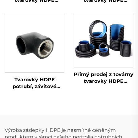
tvarovky HDPE
tvarovky HDPE
potrubí, navařovací
potrubí, mužský
ohebné koleno
adaptéru
Přímý prodej z továrny
Tvarovky HDPE
tvarovky HDPE
potrubí, závitové
mužský T-kus
připojení, 90 stupňů,
ženské koleno pro
zásobování vodou
Výroba záslepky HDPE je nesmírně ceněným
produktem v rámci našeho portfolia potrubních