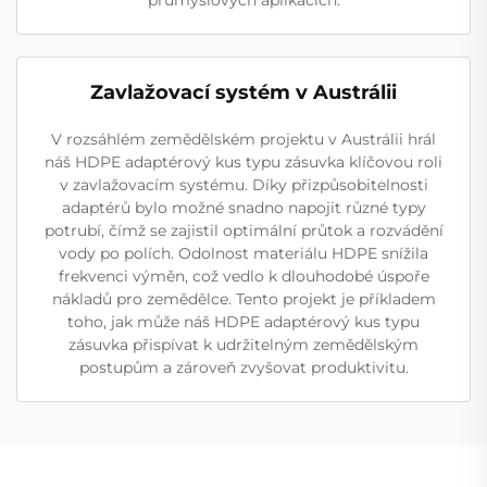
průmyslových aplikacích.
Zavlažovací systém v Austrálii
V rozsáhlém zemědělském projektu v Austrálii hrál
náš HDPE adaptérový kus typu zásuvka klíčovou roli
v zavlažovacím systému. Díky přizpůsobitelnosti
adaptérů bylo možné snadno napojit různé typy
potrubí, čímž se zajistil optimální průtok a rozvádění
vody po polích. Odolnost materiálu HDPE snížila
frekvenci výměn, což vedlo k dlouhodobé úspoře
nákladů pro zemědělce. Tento projekt je příkladem
toho, jak může náš HDPE adaptérový kus typu
zásuvka přispívat k udržitelným zemědělským
postupům a zároveň zvyšovat produktivitu.