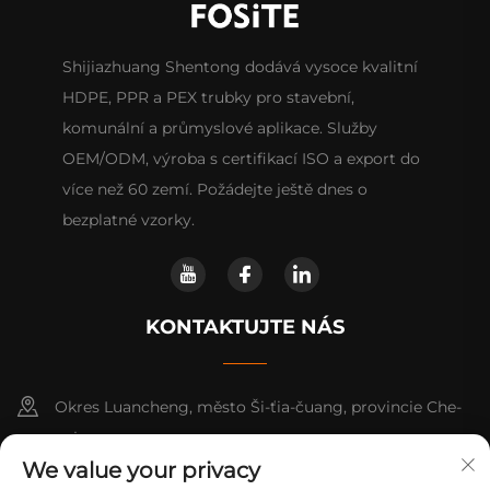
Shijiazhuang Shentong dodává vysoce kvalitní
HDPE, PPR a PEX trubky pro stavební,
komunální a průmyslové aplikace. Služby
OEM/ODM, výroba s certifikací ISO a export do
více než 60 zemí. Požádejte ještě dnes o
bezplatné vzorky.
KONTAKTUJTE NÁS
Okres Luancheng, město Ši-ťia-čuang, provincie Che-
pej
We value your privacy
+86-14730301370