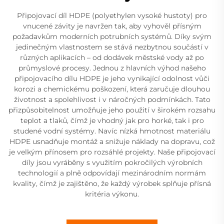
Připojovací díl HDPE (polyethylen vysoké hustoty) pro
vnucené závity je navržen tak, aby vyhověl přísným
požadavkům moderních potrubních systémů. Díky svým
jedinečným vlastnostem se stává nezbytnou součástí v
různých aplikacích – od dodávek městské vody až po
průmyslové procesy. Jednou z hlavních výhod našeho
připojovacího dílu HDPE je jeho vynikající odolnost vůči
korozi a chemickému poškození, která zaručuje dlouhou
životnost a spolehlivost i v náročných podmínkách. Tato
přizpůsobitelnost umožňuje jeho použití v širokém rozsahu
teplot a tlaků, čímž je vhodný jak pro horké, tak i pro
studené vodní systémy. Navíc nízká hmotnost materiálu
HDPE usnadňuje montáž a snižuje náklady na dopravu, což
je velkým přínosem pro rozsáhlé projekty. Naše připojovací
díly jsou vyráběny s využitím pokročilých výrobních
technologií a plně odpovídají mezinárodním normám
kvality, čímž je zajištěno, že každý výrobek splňuje přísná
kritéria výkonu.