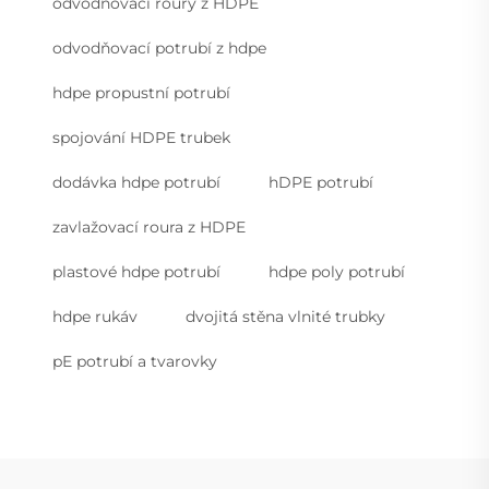
odvodňovací roury z HDPE
odvodňovací potrubí z hdpe
hdpe propustní potrubí
spojování HDPE trubek
dodávka hdpe potrubí
hDPE potrubí
zavlažovací roura z HDPE
plastové hdpe potrubí
hdpe poly potrubí
hdpe rukáv
dvojitá stěna vlnité trubky
pE potrubí a tvarovky