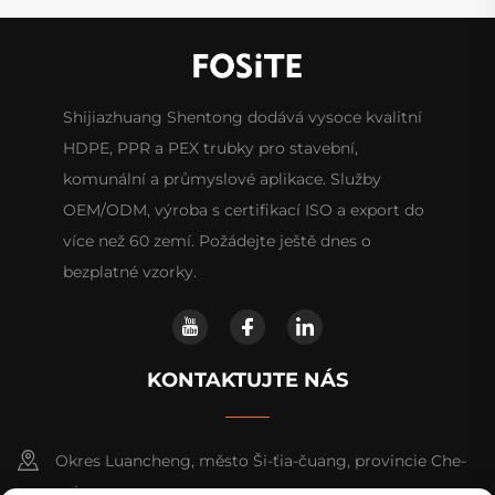
Shijiazhuang Shentong dodává vysoce kvalitní
HDPE, PPR a PEX trubky pro stavební,
komunální a průmyslové aplikace. Služby
OEM/ODM, výroba s certifikací ISO a export do
více než 60 zemí. Požádejte ještě dnes o
bezplatné vzorky.
KONTAKTUJTE NÁS
Okres Luancheng, město Ši-ťia-čuang, provincie Che-
pej