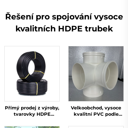
Řešení pro spojování vysoce
kvalitních HDPE trubek
Přímý prodej z výroby,
Velkoobchod, vysoce
tvarovky HDPE
kvalitní PVC podle
potrubí, navařovací
normy GB 110 mm,
ohebné koleno
odvodňovací plastový