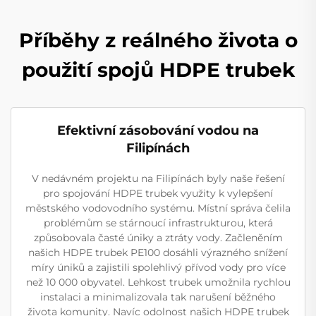
Příběhy z reálného života o
použití spojů HDPE trubek
Efektivní zásobování vodou na
Filipínách
V nedávném projektu na Filipínách byly naše řešení
pro spojování HDPE trubek využity k vylepšení
městského vodovodního systému. Místní správa čelila
problémům se stárnoucí infrastrukturou, která
způsobovala časté úniky a ztráty vody. Začleněním
našich HDPE trubek PE100 dosáhli výrazného snížení
míry úniků a zajistili spolehlivý přívod vody pro více
než 10 000 obyvatel. Lehkost trubek umožnila rychlou
instalaci a minimalizovala tak narušení běžného
života komunity. Navíc odolnost našich HDPE trubek