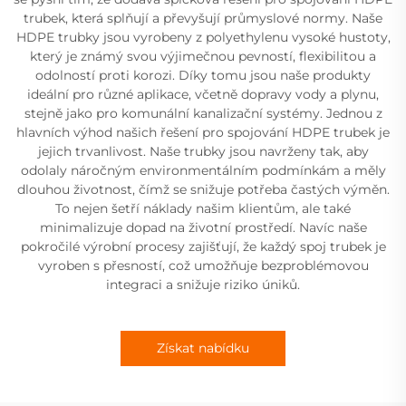
trubek, která splňují a převyšují průmyslové normy. Naše
HDPE trubky jsou vyrobeny z polyethylenu vysoké hustoty,
který je známý svou výjimečnou pevností, flexibilitou a
odolností proti korozi. Díky tomu jsou naše produkty
ideální pro různé aplikace, včetně dopravy vody a plynu,
stejně jako pro komunální kanalizační systémy. Jednou z
hlavních výhod našich řešení pro spojování HDPE trubek je
jejich trvanlivost. Naše trubky jsou navrženy tak, aby
odolaly náročným environmentálním podmínkám a měly
dlouhou životnost, čímž se snižuje potřeba častých výměn.
To nejen šetří náklady našim klientům, ale také
minimalizuje dopad na životní prostředí. Navíc naše
pokročilé výrobní procesy zajišťují, že každý spoj trubek je
vyroben s přesností, což umožňuje bezproblémovou
integraci a snižuje riziko úniků.
Získat nabídku