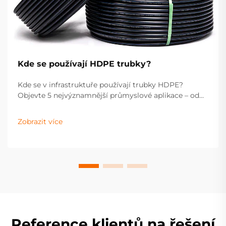
Kde se používají HDPE trubky?
Kde se v infrastruktuře používají trubky HDPE?
Objevte 5 nejvýznamnější průmyslové aplikace – od
zásobování vodou a dopravy plynu až po kanalizaci,
odvodnění a zemědělství. Optimalizujte specifikace
Zobrazit více
Vašeho projektu ještě dnes.
Reference klientů na řešení