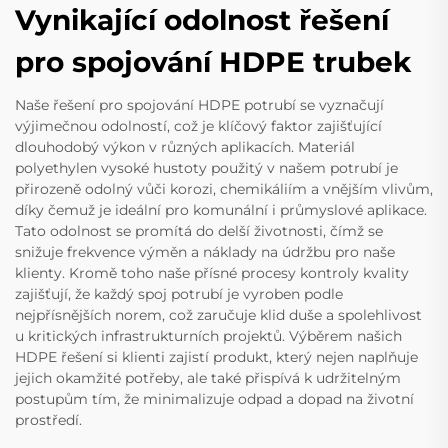
Vynikající odolnost řešení
pro spojování HDPE trubek
Naše řešení pro spojování HDPE potrubí se vyznačují
výjimečnou odolností, což je klíčový faktor zajišťující
dlouhodobý výkon v různých aplikacích. Materiál
polyethylen vysoké hustoty použitý v našem potrubí je
přirozeně odolný vůči korozi, chemikáliím a vnějším vlivům,
díky čemuž je ideální pro komunální i průmyslové aplikace.
Tato odolnost se promítá do delší životnosti, čímž se
snižuje frekvence výměn a náklady na údržbu pro naše
klienty. Kromě toho naše přísné procesy kontroly kvality
zajišťují, že každý spoj potrubí je vyroben podle
nejpřísnějších norem, což zaručuje klid duše a spolehlivost
u kritických infrastrukturních projektů. Výběrem našich
HDPE řešení si klienti zajistí produkt, který nejen naplňuje
jejich okamžité potřeby, ale také přispívá k udržitelným
postupům tím, že minimalizuje odpad a dopad na životní
prostředí.