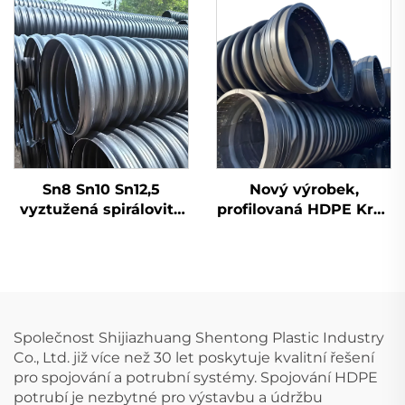
kříž UPVC, tvarovky
3D, čtyřcestné
Sn8 Sn10 Sn12,5
Nový výrobek,
vyztužená spirálovitá
profilovaná HDPE Krah
profilovaná trubka s
trubka Sn10/12,5
ocelovým pásem pro
plastové HDPE
odvodnění z HDPE
karatové trubky
Společnost Shijiazhuang Shentong Plastic Industry
Co., Ltd. již více než 30 let poskytuje kvalitní řešení
pro spojování a potrubní systémy. Spojování HDPE
potrubí je nezbytné pro výstavbu a údržbu