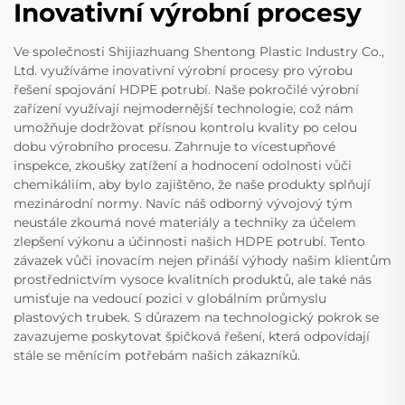
Inovativní výrobní procesy
Ve společnosti Shijiazhuang Shentong Plastic Industry Co.,
Ltd. využíváme inovativní výrobní procesy pro výrobu
řešení spojování HDPE potrubí. Naše pokročilé výrobní
zařízení využívají nejmodernější technologie, což nám
umožňuje dodržovat přísnou kontrolu kvality po celou
dobu výrobního procesu. Zahrnuje to vícestupňové
inspekce, zkoušky zatížení a hodnocení odolnosti vůči
chemikáliím, aby bylo zajištěno, že naše produkty splňují
mezinárodní normy. Navíc náš odborný vývojový tým
neustále zkoumá nové materiály a techniky za účelem
zlepšení výkonu a účinnosti našich HDPE potrubí. Tento
závazek vůči inovacím nejen přináší výhody našim klientům
prostřednictvím vysoce kvalitních produktů, ale také nás
umisťuje na vedoucí pozici v globálním průmyslu
plastových trubek. S důrazem na technologický pokrok se
zavazujeme poskytovat špičková řešení, která odpovídají
stále se měnícím potřebám našich zákazníků.