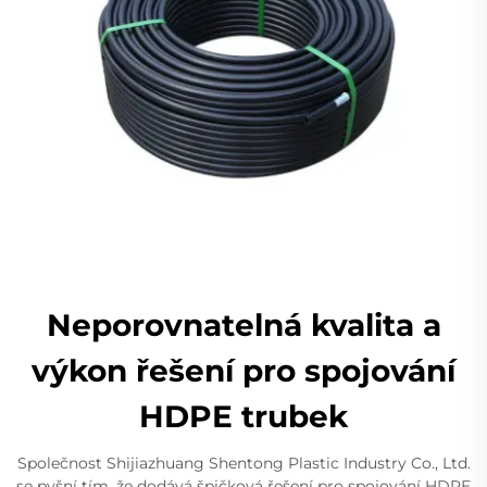
Neporovnatelná kvalita a
výkon řešení pro spojování
HDPE trubek
Společnost Shijiazhuang Shentong Plastic Industry Co., Ltd.
se pyšní tím, že dodává špičková řešení pro spojování HDPE