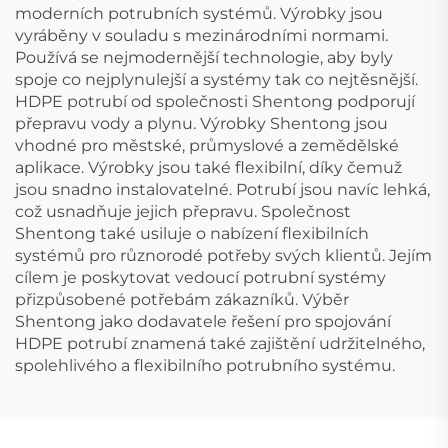
moderních potrubních systémů. Výrobky jsou
vyráběny v souladu s mezinárodními normami.
Používá se nejmodernější technologie, aby byly
spoje co nejplynulejší a systémy tak co nejtěsnější.
HDPE potrubí od společnosti Shentong podporují
přepravu vody a plynu. Výrobky Shentong jsou
vhodné pro městské, průmyslové a zemědělské
aplikace. Výrobky jsou také flexibilní, díky čemuž
jsou snadno instalovatelné. Potrubí jsou navíc lehká,
což usnadňuje jejich přepravu. Společnost
Shentong také usiluje o nabízení flexibilních
systémů pro různorodé potřeby svých klientů. Jejím
cílem je poskytovat vedoucí potrubní systémy
přizpůsobené potřebám zákazníků. Výběr
Shentong jako dodavatele řešení pro spojování
HDPE potrubí znamená také zajištění udržitelného,
spolehlivého a flexibilního potrubního systému.